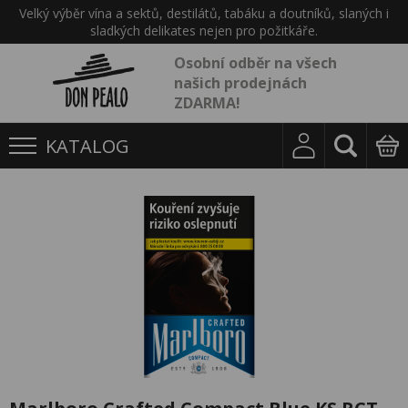
Velký výběr vína a sektů, destilátů, tabáku a doutníků, slaných i
sladkých delikates nejen pro požitkáře.
Osobní odběr na všech
našich prodejnách
ZDARMA!
KATALOG