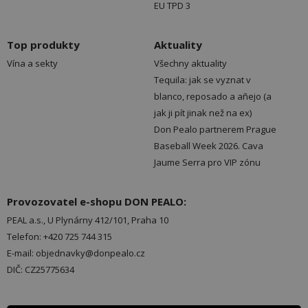
EU TPD 3
Top produkty
Aktuality
Vína a sekty
Všechny aktuality
Tequila: jak se vyznat v
blanco, reposado a añejo (a
jak ji pít jinak než na ex)
Don Pealo partnerem Prague
Baseball Week 2026. Cava
Jaume Serra pro VIP zónu
Provozovatel e-shopu DON PEALO:
PEAL a.s., U Plynárny 412/101, Praha 10
Telefon: +420 725 744 315
E-mail: objednavky@donpealo.cz
DIČ: CZ25775634