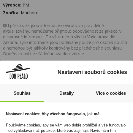
Výrobce:
PM
Značka:
Marlboro
I přesto, že jsou informace o výrobcích pravidelně
aktualizovány, nemůžeme přijmout odpovědnost za jakékoliv
nesprávné informace. To však nemá vliv na Vaše práva dle
zákona. Tyto informace jsou podávány pouze pro osobní použití
a nemohou být jakkoliv kopírovány bez předchozího souhlasu
DonPealo ani bez řádného uvedení zdroje.
Rozsáhlá síť prodejen
Nastavení souborů cookies
Zákaznická linka
Souhlas
Detaily
Více o cookies
+420 725 744 315
denně 6:00 – 15:30 hod
Nastavení cookies: Aby všechno fungovalo, jak má.
Newsletter
Používáme cookies, aby se vám web dobře prohlížel a vše fungovalo
Zde se můžete registrovat k odběru novinek a
- od vyhledávání až po akce, které vás zajímají. Navíc nám tím