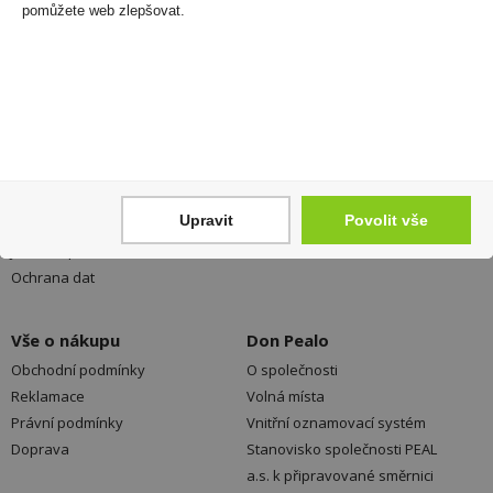
neunikne Vám žádná akční nabídka a sleva!
pomůžete web zlepšovat.
Registrovat
Váš nákup
Prodejny
Registrace
Kamenné prodejny a výdejní
Upravit
Povolit vše
Přihlášení
místa ZDARMA
Jak nakupovat - FAQ
Platební možnosti
Ochrana dat
Vše o nákupu
Don Pealo
Obchodní podmínky
O společnosti
Reklamace
Volná místa
Právní podmínky
Vnitřní oznamovací systém
Doprava
Stanovisko společnosti PEAL
a.s. k připravované směrnici