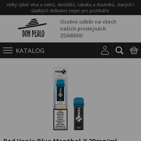
Velký výběr vína a sektů, destilátů, tabáku a doutníků, slaných i
sladkých delikates nejen pro požitkáře.
Osobní odběr na všech
našich prodejnách
ZDARMA!
KATALOG