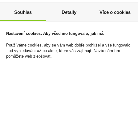
Zapalovač Clipper
Doutníky Pegaso Half
Souhlas
Detaily
Více o cookies
CKJ11RH Wonderland
Corona Sumatra
806 Kč
459 Kč
Nastavení cookies: Aby všechno fungovalo, jak má.
Cena za:
balení (24 ks)
Cena za:
krabičku (25 ks)
Skladem:
100 - 500 balení
Skladem:
více než 500
Používáme cookies, aby se vám web dobře prohlížel a vše fungovalo
krabiček
- od vyhledávání až po akce, které vás zajímají. Navíc nám tím
pomůžete web zlepšovat.