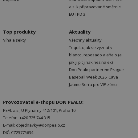
a.s. k připravované směrnici
EU TPD 3
Top produkty
Aktuality
Vína a sekty
Všechny aktuality
Tequila: jak se vyznat v
blanco, reposado a añejo (a
jak ji pít jinak než na ex)
Don Pealo partnerem Prague
Baseball Week 2026. Cava
Jaume Serra pro VIP zónu
Provozovatel e-shopu DON PEALO:
PEAL a.s., U Plynárny 412/101, Praha 10
Telefon: +420 725 744 315
E-mail: objednavky@donpealo.cz
DIČ: CZ25775634