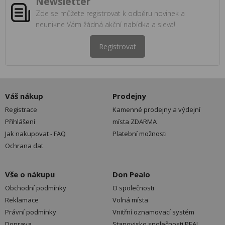
Newsletter
Zde se můžete registrovat k odběru novinek a
neunikne Vám žádná akční nabídka a sleva!
Registrovat
Váš nákup
Prodejny
Registrace
Kamenné prodejny a výdejní
Přihlášení
místa ZDARMA
Jak nakupovat - FAQ
Platební možnosti
Ochrana dat
Vše o nákupu
Don Pealo
Obchodní podmínky
O společnosti
Reklamace
Volná místa
Právní podmínky
Vnitřní oznamovací systém
Doprava
Stanovisko společnosti PEAL