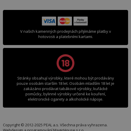
V našich kamenných prodejnách přijímáme platby v
hotovosti a platebními kartami.
Stránky obsahují výrobky, které mohou být prodávány
pouze osobám starším 18 let. Osobám mladším 18 let je
zakázáno prodávat tabákové výrobky, kuřácké
pomůcky, bylinné výrobky určené ke kouření,
elektronické cigarety a alkoholické nápoje.
Copyright © 2012-2025 PEAL a.s. Všechna práva vyhrazena.
Webdesign a programování
MagicHouse s.r.o.