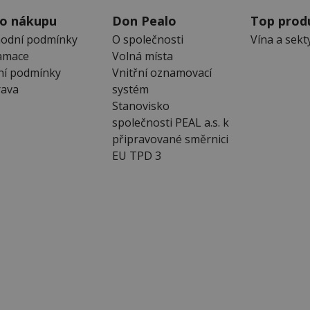
 o nákupu
Don Pealo
Top prod
odní podmínky
O společnosti
Vína a sekt
amace
Volná místa
ní podmínky
Vnitřní oznamovací
ava
systém
Stanovisko
společnosti PEAL a.s. k
připravované směrnici
EU TPD 3