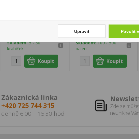
Doutníky Oliva Serie V
Zapalovač Clipper
Melanio Double Toro
CP11RH Ostrava
430 Kč
544 Kč
Upravit
Povolit 
Cena za:
1 ks
Cena za:
balení (24 ks)
Skladem:
5 - 50
Skladem:
100 - 500
krabiček
balení
Zákaznická linka
Newslet
+420 725 744 315
Zde se můžet
denně 6:00 – 15:30 hod
neunikne Vám