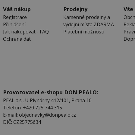
Váš nákup
Prodejny
Vše
Registrace
Kamenné prodejny a
Obch
Přihlášení
výdejní místa ZDARMA
Rekl
Jak nakupovat - FAQ
Platební možnosti
Práv
Ochrana dat
Dopr
Provozovatel e-shopu DON PEALO:
PEAL a.s., U Plynárny 412/101, Praha 10
Telefon: +420 725 744 315
E-mail: objednavky@donpealo.cz
DIČ: CZ25775634