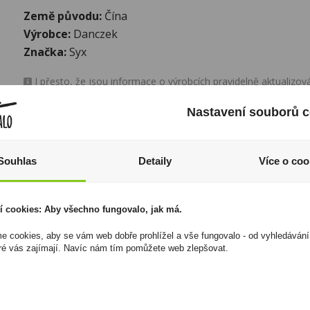
Země původu:
Čína
Výrobce:
Danczek
Značka:
Syx
I přesto, že jsou informace o výrobcích pravidelně aktualiz
odpovědnost za jakékoliv nesprávné informace. To však nemá vl
zákona. Tyto informace jsou podávány pouze pro osobní použit
Nastavení souborů c
kopírovány bez předchozího souhlasu DonPealo ani bez řádnéh
Souhlas
Detaily
Více o coo
í cookies: Aby všechno fungovalo, jak má.
 cookies, aby se vám web dobře prohlížel a vše fungovalo - od vyhledávání
ré vás zajímají. Navíc nám tím pomůžete web zlepšovat.