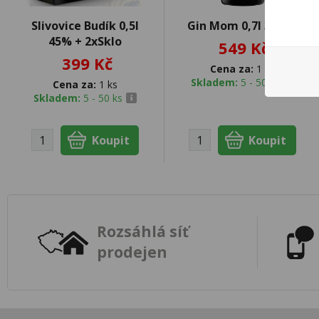
Slivovice Budík 0,5l
Gin Mom 0,7l 39,5%
45% + 2xSklo
549 Kč
399 Kč
Cena za:
1 ks
Skladem:
5 - 50 ks
Cena za:
1 ks
Skladem:
5 - 50 ks
Rozsáhlá síť
prodejen