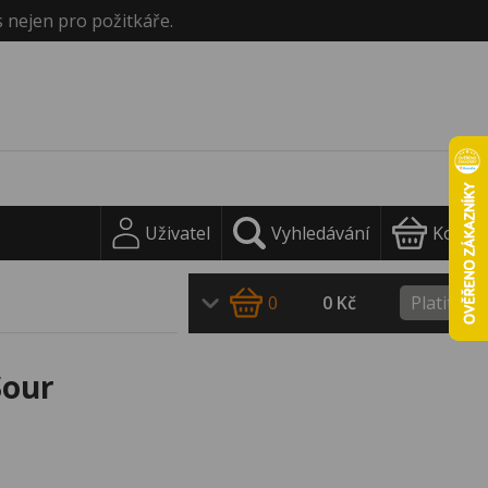
s nejen pro požitkáře.
Uživatel
Vyhledávání
Košík
0
0 Kč
Platit
Sour