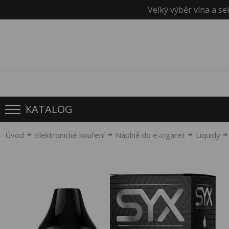
Velký výběr vína a se
KATALOG
Úvod
Elektronické kouření
Náplně do e-cigaret
Liquidy