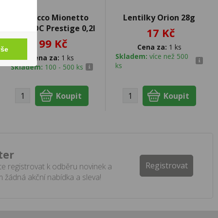
Prosecco Mionetto
Lentilky Orion 28g
Brut DOC Prestige 0,2l
17 Kč
99 Kč
Cena za:
1 ks
vše
Skladem:
více než 500
Cena za:
1 ks
ks
Skladem:
100 - 500 ks
ter
Registrovat
e registrovat k odběru novinek a
 žádná akční nabídka a sleva!