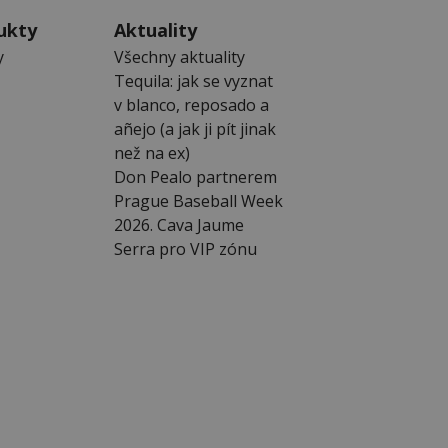
ukty
Aktuality
y
Všechny aktuality
Tequila: jak se vyznat
v blanco, reposado a
añejo (a jak ji pít jinak
než na ex)
Don Pealo partnerem
Prague Baseball Week
2026. Cava Jaume
Serra pro VIP zónu