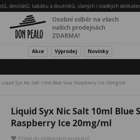
ktů, destilátů, tabáku a doutníků, slaných i sladkých delikate
Osobní odběr na všech
našich prodejnách
ZDARMA!
Akce
Výprodej
Novinky
Liquid Syx Nic Salt 10ml Blue Sour Raspberry Ice 20mg/ml
Liquid Syx Nic Salt 10ml Blue 
Raspberry Ice 20mg/ml
Přidat do oblíbených produktů