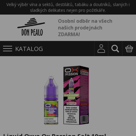
Velký výběr vína a sektů, destilátů, tabáku a doutníků, slaných i
sladkých delikates nejen pro požitkáře.
Osobní odběr na všech
našich prodejnách
ZDARMA!
KATALOG