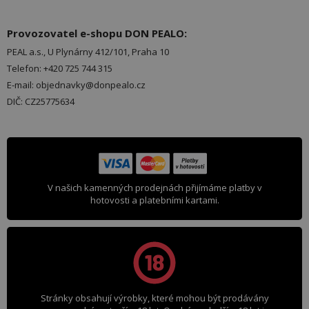
Provozovatel e-shopu DON PEALO:
PEAL a.s., U Plynárny 412/101, Praha 10
Telefon: +420 725 744 315
E-mail: objednavky@donpealo.cz
DIČ: CZ25775634
V našich kamenných prodejnách přijímáme platby v
hotovosti a platebními kartami.
Stránky obsahují výrobky, které mohou být prodávány