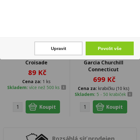
Upravit
Povolit vše
Chardonnay 0,75l La
Doutníky Casa de
Croisade
Garcia Churchill
Connecticut
89 Kč
699 Kč
Cena za:
1 ks
Skladem:
více než 500 ks
Cena za:
krabičku (10 ks)
Skladem:
5 - 50 krabiček
Rozsáhlá síť prodejen