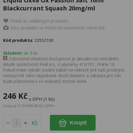
Liquid Oxva Ox Passion Salt 10ml
Blackcurrant Squash 20mg/ml
Přidat do oblíbených produktů
Foto produktu se může od skutečnosti mírně lišit.
Kód produktu:
23552100
Skladem:
do 5 ks
Zobrazená skladová dostupnost je aktuální na centrálním
skladě společnosti Peal a.s., U plynárny 412/101, Praha 10.
Pokud máte vybrán osobní odběr na některé jiné naší prodejně,
nemusí mít Vámi objednané zboží skladem a zakázka pro Vás
bude připravena v co nejkratší možné době.
246 Kč
s DPH (1 ks)
Cena za 1l: 24 590,00 Kč s DPH
KS
Koupit