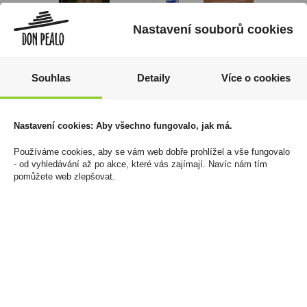
Nastavení souborů cookies
Souhlas
Detaily
Více o cookies
Doutníky Djarum Black
Doutníky Stanislaw
Kretek Filtr Cigarillos
Cigars Corona
Nastavení cookies: Aby všechno fungovalo, jak má.
10ks
1 099 Kč
Používáme cookies, aby se vám web dobře prohlížel a vše fungovalo
79 Kč
Cena za:
krabičku (10 ks)
- od vyhledávání až po akce, které vás zajímají. Navíc nám tím
Skladem:
5 - 50 krabiček
pomůžete web zlepšovat.
Cena za:
krabičku (1 ks)
Skladem:
více než 500
krabiček