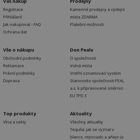
Váš nákup
Prodejny
Registrace
Kamenné prodejny a výdejní
Přihlášení
místa ZDARMA
Jak nakupovat - FAQ
Platební možnosti
Ochrana dat
Vše o nákupu
Don Pealo
Obchodní podmínky
O společnosti
Reklamace
Volná místa
Právní podmínky
Vnitřní oznamovací systém
Doprava
Stanovisko společnosti PEAL
a.s. k připravované směrnici
EU TPD 3
Top produkty
Aktuality
Vína a sekty
Všechny aktuality
Tequila: jak se vyznat v
blanco, reposado a añejo (a