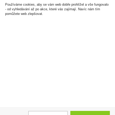
Skladem:
5 - 50 balení
Skladem:
100 - 500 balení
Používáme cookies, aby se vám web dobře prohlížel a vše fungovalo
- od vyhledávání až po akce, které vás zajímají. Navíc nám tím
pomůžete web zlepšovat.
Whisky Johnnie Walker
Tabáková náplň iD
Red 0,7l 40%
Silverd Tobacco U
439 Kč
900 Kč
Cena za:
1 ks
Cena za:
balení (10 ks)
Skladem:
5 - 50 ks
Skladem:
do 5 balení