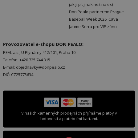
jak ji pít jinak než na ex)
Don Pealo partnerem Prague
Baseball Week 2026. Cava
Jaume Serra pro VIP zónu
Provozovatel e-shopu DON PEALO:
PEAL a.s., U Plynárny 412/101, Praha 10
Telefon: +420 725 744 315
E-mail: objednavky@donpealo.cz
DIČ: CZ25775634
V našich kamenných prodejnách přijímáme platby v
hotovosti a platebními kartami.