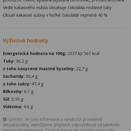
Vedle kakaového másla obsahuje čokoláda rostlinné tuky
Obsah kakaové sušiny v hořké čokoládě nejméně 40 %
Výživové hodnoty
Energetická hodnota na 100g:
2337 kJ/ 561 kcal
Tuky:
36,2 g
z toho nasycené mastné kyseliny:
22,7 g
Sacharidy:
50,4 g
z toho cukry:
47,4 g
Bílkoviny:
6,1 g
Sůl:
0,16 g
Vláknina:
4,6 g
I přesto, že jsou informace o výrobcích pravidelně
aktualizovány, nemůžeme přijmout odpovědnost za jakékoliv
nesprávné informace. To však nemá vliv na Vaše práva dle