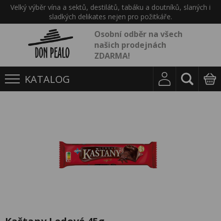
Velký výběr vína a sektů, destilátů, tabáku a doutníků, slaných i
sladkých delikates nejen pro požitkáře.
Osobní odběr na všech
našich prodejnách
ZDARMA!
KATALOG