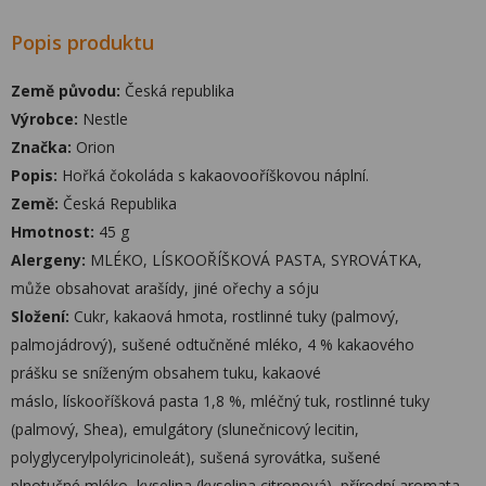
Popis produktu
Země původu:
Česká republika
Výrobce:
Nestle
Značka:
Orion
Popis:
Hořká čokoláda s kakaovooříškovou náplní.
Země:
Česká Republika
Hmotnost:
45 g
Alergeny:
MLÉKO, LÍSKOOŘÍŠKOVÁ PASTA, SYROVÁTKA,
může obsahovat arašídy, jiné ořechy a sóju
Složení:
Cukr, kakaová hmota, rostlinné tuky (palmový,
palmojádrový), sušené odtučněné mléko, 4 % kakaového
prášku se sníženým obsahem tuku, kakaové
máslo, lískooříšková pasta 1,8 %, mléčný tuk, rostlinné tuky
(palmový, Shea), emulgátory (slunečnicový lecitin,
polyglycerylpolyricinoleát), sušená syrovátka, sušené
plnotučné mléko, kyselina (kyselina citronová), přírodní aromata