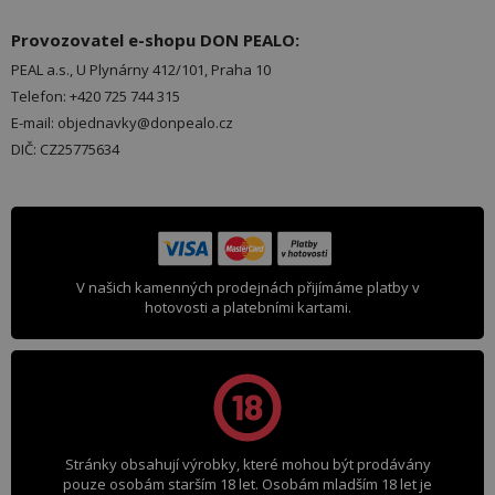
Provozovatel e-shopu DON PEALO:
PEAL a.s., U Plynárny 412/101, Praha 10
Telefon: +420 725 744 315
E-mail: objednavky@donpealo.cz
DIČ: CZ25775634
V našich kamenných prodejnách přijímáme platby v
hotovosti a platebními kartami.
Stránky obsahují výrobky, které mohou být prodávány
pouze osobám starším 18 let. Osobám mladším 18 let je