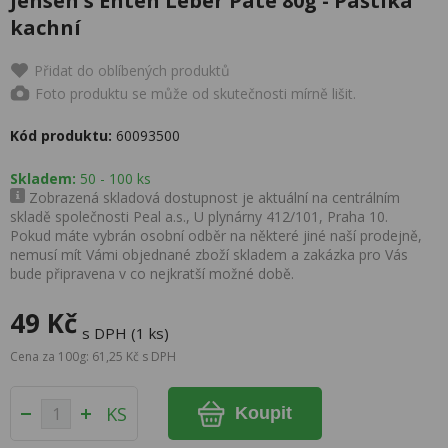
Jensen's Enten Leber Paté 80g - Paštika
kachní
Přidat do oblíbených produktů
Foto produktu se může od skutečnosti mírně lišit.
Kód produktu:
60093500
Skladem:
50 - 100 ks
Zobrazená skladová dostupnost je aktuální na centrálním
skladě společnosti Peal a.s., U plynárny 412/101, Praha 10.
Pokud máte vybrán osobní odběr na některé jiné naší prodejně,
nemusí mít Vámi objednané zboží skladem a zakázka pro Vás
bude připravena v co nejkratší možné době.
49 Kč
s DPH (1 ks)
Cena za 100g: 61,25 Kč s DPH
KS
Koupit