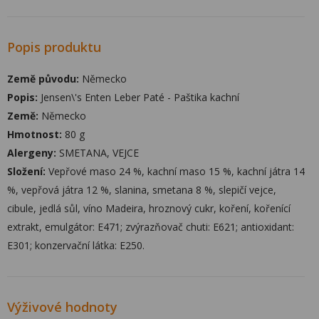
Popis produktu
Země původu:
Německo
Popis:
Jensen\'s Enten Leber Paté - Paštika kachní
Země:
Německo
Hmotnost:
80 g
Alergeny:
SMETANA, VEJCE
Složení:
Vepřové maso 24 %, kachní maso 15 %, kachní játra 14
%, vepřová játra 12 %, slanina, smetana 8 %, slepičí vejce,
cibule, jedlá sůl, víno Madeira, hroznový cukr, koření, kořenící
extrakt, emulgátor: E471; zvýrazňovač chuti: E621; antioxidant:
E301; konzervační látka: E250.
Výživové hodnoty