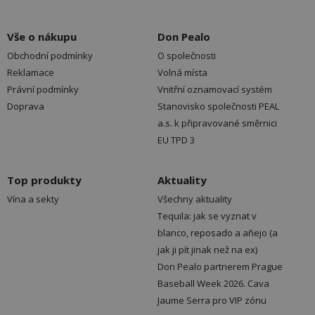
Vše o nákupu
Don Pealo
Obchodní podmínky
O společnosti
Reklamace
Volná místa
Právní podmínky
Vnitřní oznamovací systém
Doprava
Stanovisko společnosti PEAL
a.s. k připravované směrnici
EU TPD 3
Top produkty
Aktuality
Vína a sekty
Všechny aktuality
Tequila: jak se vyznat v
blanco, reposado a añejo (a
jak ji pít jinak než na ex)
Don Pealo partnerem Prague
Baseball Week 2026. Cava
Jaume Serra pro VIP zónu