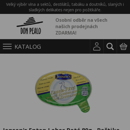
Velký výběr vína a sektů, destilátů, tabáku a doutníků, slaných i
sladkých delikates nejen pro požitkáře.
Osobní odběr na všech
našich prodejnách
ZDARMA!
KATALOG