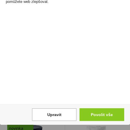
pomůžete web zlepšovat.
Prosecco Mionetto
Káva Douwe Egberts
Frizzante DOC Treviso
Grand Aroma 100g
Spago 0,75l
mletá
229 Kč
49 Kč
Cena za:
1 ks
Cena za:
1 ks
Skladem:
5 - 50 ks
Skladem:
100 - 500 ks
Upravit
Povolit vše
novinka