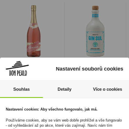
Avanti Rosé 0,75l
Gin Sul 0,5l 43%
Nastavení souborů cookies
64 Kč
549 Kč
Cena za:
1 ks
Cena za:
1 ks
Skladem:
100 - 500 ks
Skladem:
5 - 50 ks
Souhlas
Detaily
Více o cookies
Nastavení cookies: Aby všechno fungovalo, jak má.
Používáme cookies, aby se vám web dobře prohlížel a vše fungovalo
- od vyhledávání až po akce, které vás zajímají. Navíc nám tím