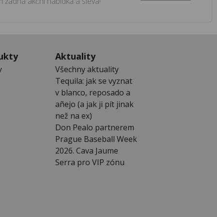
 žádná akční nabídka a sleva!
ukty
Aktuality
y
Všechny aktuality
Tequila: jak se vyznat
v blanco, reposado a
añejo (a jak ji pít jinak
než na ex)
Don Pealo partnerem
Prague Baseball Week
2026. Cava Jaume
Serra pro VIP zónu