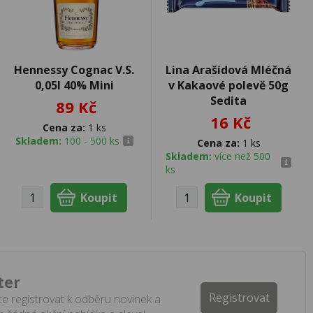
Hennessy Cognac V.S.
Lina Arašídová Mléčná
0,05l 40% Mini
v Kakaové polevě 50g
Sedita
89 Kč
16 Kč
Cena za:
1 ks
Skladem:
100 - 500 ks
Cena za:
1 ks
Skladem:
více než 500
ks
ter
Registrovat
e registrovat k odběru novinek a