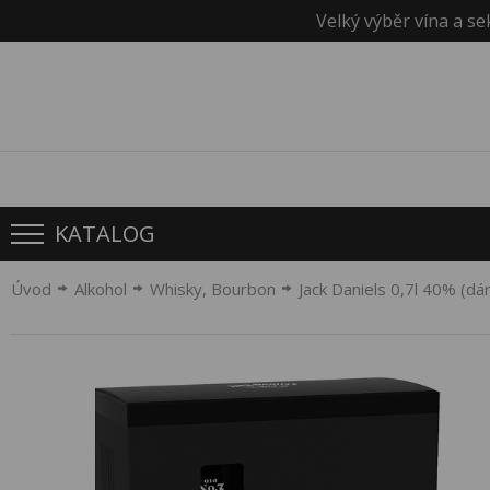
Velký výběr vína a se
KATALOG
Úvod
Alkohol
Whisky, Bourbon
Jack Daniels 0,7l 40% (dár