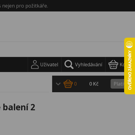
s nejen pro požitkáře.
Uživatel
Vyhledávání
Košík
0
0 Kč
Platit
 balení 2