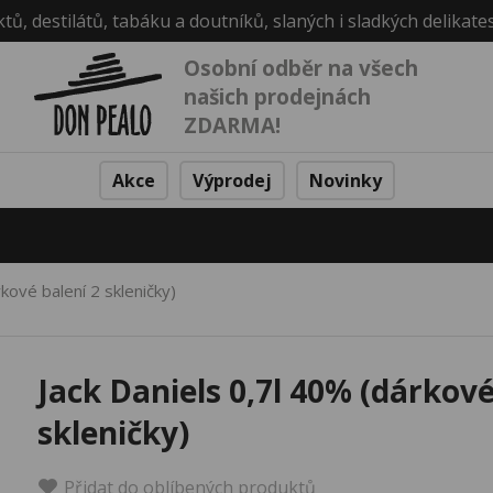
ktů, destilátů, tabáku a doutníků, slaných i sladkých delikate
Osobní odběr na všech
našich prodejnách
ZDARMA!
Akce
Výprodej
Novinky
kové balení 2 skleničky)
Jack Daniels 0,7l 40% (dárkové
skleničky)
Přidat do oblíbených produktů