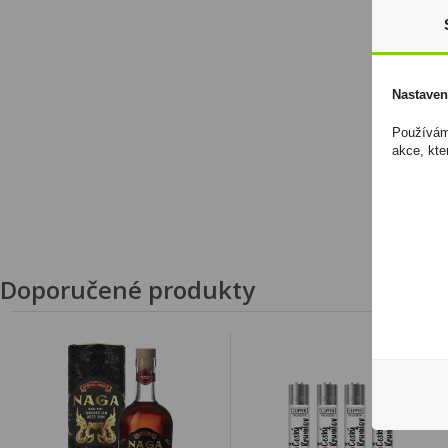
Nastaven
Používáme
akce, kte
Doporučené produkty