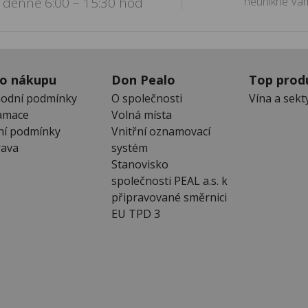
denně 6:00 – 15:30 hod
neunikne Vám
 o nákupu
Don Pealo
Top prod
odní podmínky
O společnosti
Vína a sekt
amace
Volná místa
ní podmínky
Vnitřní oznamovací
ava
systém
Stanovisko
společnosti PEAL a.s. k
připravované směrnici
EU TPD 3