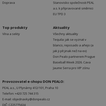
Doprava
Stanovisko společnosti PEAL
a.s. k připravované směrnici
EU TPD 3
Top produkty
Aktuality
Vína a sekty
Všechny aktuality
Tequila: jak se vyznat v
blanco, reposado a añejo (a
jak ji pít jinak než na ex)
Don Pealo partnerem Prague
Baseball Week 2026. Cava
Jaume Serra pro VIP zónu
Provozovatel e-shopu DON PEALO:
PEAL a.s., U Plynárny 412/101, Praha 10
Telefon: +420 725 744 315
E-mail: objednavky@donpealo.cz
DIČ: CZ25775634