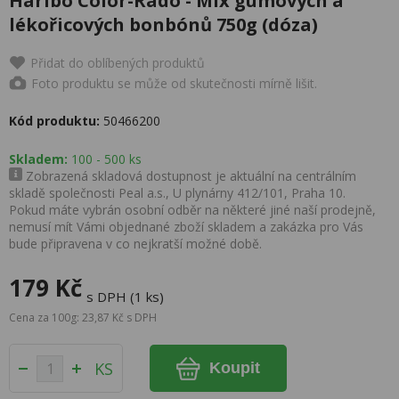
Haribo Color-Rado - Mix gumových a
lékořicových bonbónů 750g (dóza)
Přidat do oblíbených produktů
Foto produktu se může od skutečnosti mírně lišit.
Kód produktu:
50466200
Skladem:
100 - 500 ks
Zobrazená skladová dostupnost je aktuální na centrálním
skladě společnosti Peal a.s., U plynárny 412/101, Praha 10.
Pokud máte vybrán osobní odběr na některé jiné naší prodejně,
nemusí mít Vámi objednané zboží skladem a zakázka pro Vás
bude připravena v co nejkratší možné době.
179 Kč
s DPH (1 ks)
Cena za 100g: 23,87 Kč s DPH
KS
Koupit