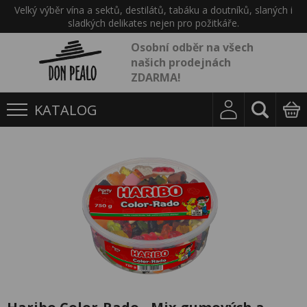
Velký výběr vína a sektů, destilátů, tabáku a doutníků, slaných i
sladkých delikates nejen pro požitkáře.
Osobní odběr na všech
našich prodejnách
ZDARMA!
KATALOG