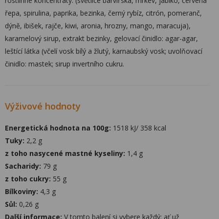
rostlinné koncentráty: (světlice barvířská, mrkev, jablko, červená
řepa, spirulina, paprika, bezinka, černý rybíz, citrón, pomeranč,
dýně, ibišek, rajče, kiwi, aronia, hrozny, mango, maracuja),
karamelový sirup, extrakt bezinky, gelovací činidlo: agar-agar,
leštící látka (včelí vosk bílý a žlutý, karnaubský vosk; uvolňovací
činidlo: mastek; sirup invertního cukru.
Výživové hodnoty
Energetická hodnota na 100g:
1518 kJ/ 358 kcal
Tuky:
2,2 g
z toho nasycené mastné kyseliny:
1,4 g
Sacharidy:
79 g
z toho cukry:
55 g
Bílkoviny:
4,3 g
Sůl:
0,26 g
Další informace:
V tomto balení si vybere každý: ať už