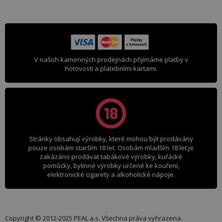
V našich kamenných prodejnách přijímáme platby v
hotovosti a platebními kartami.
Stránky obsahují výrobky, které mohou být prodávány
pouze osobám starším 18 let. Osobám mladším 18 let je
zakázáno prodávat tabákové výrobky, kuřácké
pomůcky, bylinné výrobky určené ke kouření,
elektronické cigarety a alkoholické nápoje.
Copyright © 2012-2025 PEAL a.s. Všechna práva vyhrazena.