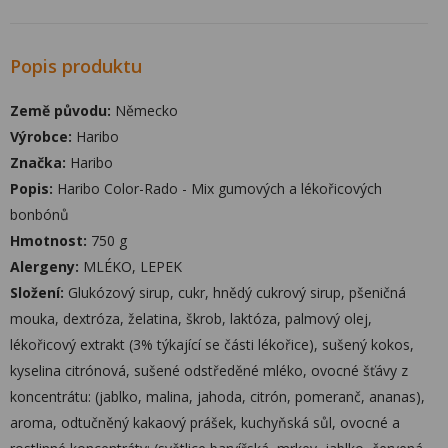
Popis produktu
Země původu:
Německo
Výrobce:
Haribo
Značka:
Haribo
Popis:
Haribo Color-Rado - Mix gumových a lékořicových
bonbónů
Hmotnost:
750 g
Alergeny:
MLÉKO, LEPEK
Složení:
Glukózový sirup, cukr, hnědý cukrový sirup, pšeničná
mouka, dextróza, želatina, škrob, laktóza, palmový olej,
lékořicový extrakt (3% týkající se části lékořice), sušený kokos,
kyselina citrónová, sušené odstředěné mléko, ovocné šťávy z
koncentrátu: (jablko, malina, jahoda, citrón, pomeranč, ananas),
aroma, odtučněný kakaový prášek, kuchyňská sůl, ovocné a