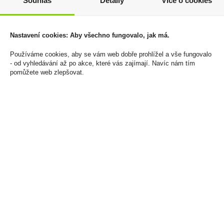
Souhlas
Detaily
Více o cookies
Frankovka 0,75l
Tuzemák Fajn 0,5l
Nastavení cookies: Aby všechno fungovalo, jak má.
Vinařství Krist
37,5% Legenda
79 Kč
159 Kč
Používáme cookies, aby se vám web dobře prohlížel a vše fungovalo
- od vyhledávání až po akce, které vás zajímají. Navíc nám tím
Cena za:
1 ks
Cena za:
1 ks
pomůžete web zlepšovat.
Skladem:
50 - 100 ks
Skladem:
100 - 500 ks