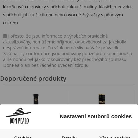
lékořicové cukrovinky s příchutí kakaa či maliny, klasičtí medvídci
s příchutí jablka či citronu nebo ovocné žvýkačky s pěnovým
cukrem.
I přesto, že jsou informace o výrobcích pravidelně
aktualizovány, nemůžeme přijmout odpovědnost za jakékoliv
nesprávné informace. To však nemá vliv na Vaše práva dle
zákona. Tyto informace jsou podávány pouze pro osobní použití
a nemohou být jakkoliv kopírovány bez předchozího souhlasu
DonPealo ani bez řádného uvedení zdroje.
Doporučené produkty
Nastavení souborů cookies