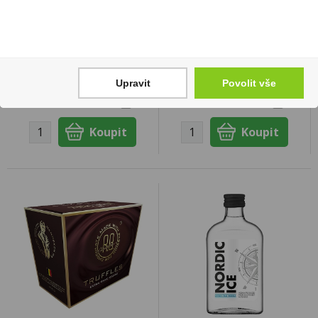
Whisky Glenlivet 18YO
Sambuca Ramazzotti
0,7l 40% (karton)
0,7l 38%
1 899 Kč
439 Kč
Upravit
Povolit vše
Cena za:
1 ks
Cena za:
1 ks
Skladem:
do 5 ks
Skladem:
do 5 ks