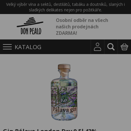
Velký výběr vína a sektů, destilátů, tabáku a doutníků, slaných i
sladkých delikates nejen pro požitkáře.
Osobní odběr na všech
našich prodejnách
ZDARMA!
KATALOG