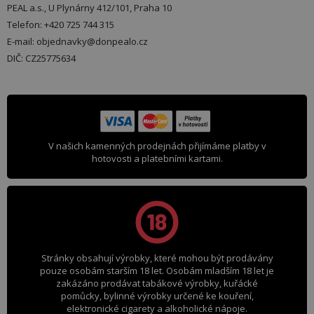
PEAL a.s., U Plynárny 412/101, Praha 10
Telefon: +420 725 744 315
E-mail: objednavky@donpealo.cz
DIČ: CZ25775634
V našich kamenných prodejnách přijímáme platby v
hotovosti a platebními kartami.
Stránky obsahují výrobky, které mohou být prodávány
pouze osobám starším 18 let. Osobám mladším 18 let je
zakázáno prodávat tabákové výrobky, kuřácké
pomůcky, bylinné výrobky určené ke kouření,
elektronické cigarety a alkoholické nápoje.