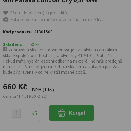
Gin Pálava London Dry 0,5l 43%
Přidat do oblíbených produktů
Foto produktu se může od skutečnosti mírně lišit.
Kód produktu:
41301500
Skladem:
5 - 50 ks
Zobrazená skladová dostupnost je aktuální na centrálním
skladě společnosti Peal a.s., U plynárny 412/101, Praha 10.
Pokud máte vybrán osobní odběr na některé jiné naší prodejně,
nemusí mít Vámi objednané zboží skladem a zakázka pro Vás
bude připravena v co nejkratší možné době.
660 Kč
s DPH (1 ks)
Cena za 1l: 1 319,80 Kč s DPH
KS
Koupit