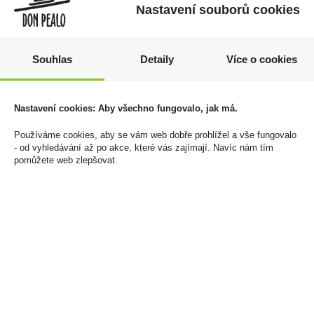
Nastavení souborů cookies
Souhlas
Detaily
Více o cookies
Gin Mintis Pomelo
Zapalovač Silver Match
Paradiso 0,7l 41,8%
Monaco 4Blue flame
Nastavení cookies: Aby všechno fungovalo, jak má.
With Cigar Holder
549 Kč
Používáme cookies, aby se vám web dobře prohlížel a vše fungovalo
500 Kč
- od vyhledávání až po akce, které vás zajímají. Navíc nám tím
Cena za:
1 ks
pomůžete web zlepšovat.
Skladem:
5 - 50 ks
Cena za:
1 ks
Skladem:
5 - 50 ks