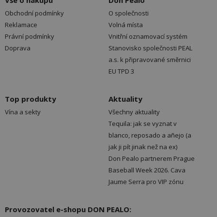
Vše o nákupu
Don Pealo
Obchodní podmínky
O společnosti
Reklamace
Volná místa
Právní podmínky
Vnitřní oznamovací systém
Doprava
Stanovisko společnosti PEAL
a.s. k připravované směrnici
EU TPD 3
Top produkty
Aktuality
Vína a sekty
Všechny aktuality
Tequila: jak se vyznat v
blanco, reposado a añejo (a
jak ji pít jinak než na ex)
Don Pealo partnerem Prague
Baseball Week 2026. Cava
Jaume Serra pro VIP zónu
Provozovatel e-shopu DON PEALO: