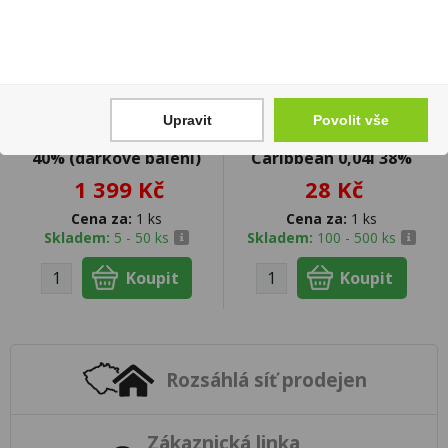
Upravit
Povolit vše
Ron La Cruz 21YO 0,7l
Professorado
40% (dárkové balení)
Caribbean 0,04l 38%
1 399 Kč
28 Kč
Cena za:
1 ks
Cena za:
1 ks
Skladem:
5 - 50 ks
Skladem:
100 - 500 ks
Rozsáhlá síť prodejen
Zákaznická linka