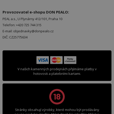
Provozovatel e-shopu DON PEALO:
PEAL a.s., U Plynárny 412/101, Praha 10
Telefon: +420 725 744 315
E-mail: objednavky@donpealo.cz
DIČ: CZ25775634
V našich kamenných prodejnách přijímáme platby v
hotovosti a platebními kartami.
Stránky obsahují výrobky, které mohou být prodávány