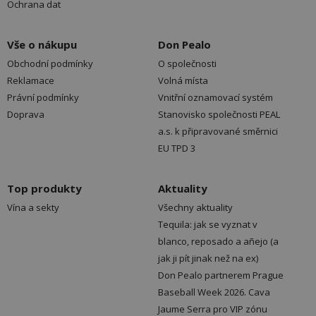
Ochrana dat
Vše o nákupu
Don Pealo
Obchodní podmínky
O společnosti
Reklamace
Volná místa
Právní podmínky
Vnitřní oznamovací systém
Doprava
Stanovisko společnosti PEAL
a.s. k připravované směrnici
EU TPD 3
Top produkty
Aktuality
Vína a sekty
Všechny aktuality
Tequila: jak se vyznat v
blanco, reposado a añejo (a
jak ji pít jinak než na ex)
Don Pealo partnerem Prague
Baseball Week 2026. Cava
Jaume Serra pro VIP zónu