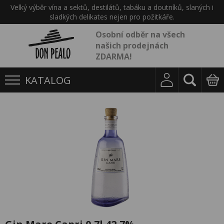
Velký výběr vína a sektů, destilátů, tabáku a doutníků, slaných i
sladkých delikates nejen pro požitkáře.
Osobní odběr na všech
našich prodejnách
ZDARMA!
KATALOG