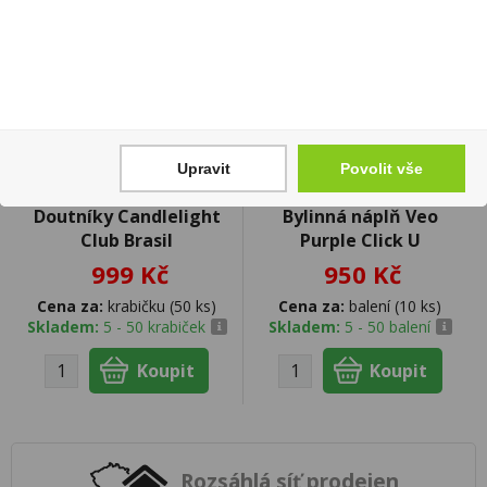
Upravit
Povolit vše
Doutníky Candlelight
Bylinná náplň Veo
Club Brasil
Purple Click U
999 Kč
950 Kč
Cena za:
krabičku (50 ks)
Cena za:
balení (10 ks)
Skladem:
5 - 50 krabiček
Skladem:
5 - 50 balení
Rozsáhlá síť prodejen