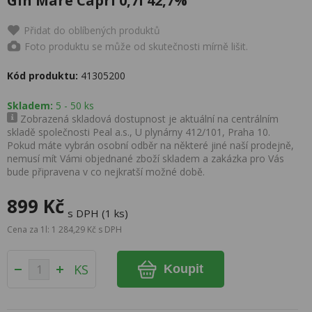
Gin Mare Capri 0,7l 42,7%
Přidat do oblíbených produktů
Foto produktu se může od skutečnosti mírně lišit.
Kód produktu:
41305200
Skladem:
5 - 50 ks
Zobrazená skladová dostupnost je aktuální na centrálním
skladě společnosti Peal a.s., U plynárny 412/101, Praha 10.
Pokud máte vybrán osobní odběr na některé jiné naší prodejně,
nemusí mít Vámi objednané zboží skladem a zakázka pro Vás
bude připravena v co nejkratší možné době.
899 Kč
s DPH (1 ks)
Cena za 1l: 1 284,29 Kč s DPH
KS
Koupit