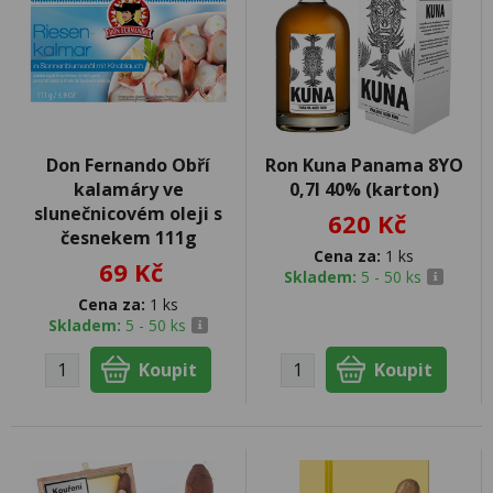
Don Fernando Obří
Ron Kuna Panama 8YO
kalamáry ve
0,7l 40% (karton)
slunečnicovém oleji s
620 Kč
česnekem 111g
Cena za:
1 ks
69 Kč
Skladem:
5 - 50 ks
Cena za:
1 ks
Skladem:
5 - 50 ks