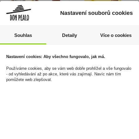
Nastavení souborů cookies
Souhlas
Detaily
Více o cookies
Doutníky JDN Antaňo
Doutníky Villiger
Nastavení cookies: Aby všechno fungovalo, jak má.
Gran Perfecto
Premium No.7 Sumatra
5ks
Používáme cookies, aby se vám web dobře prohlížel a vše fungovalo
3 999 Kč
- od vyhledávání až po akce, které vás zajímají. Navíc nám tím
149 Kč
Cena za:
krabičku (20 ks)
pomůžete web zlepšovat.
Skladem:
5 - 50 krabiček
Cena za:
krabičku (1 ks)
Skladem:
50 - 100
krabiček