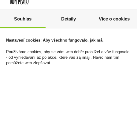
Don Fernando Tuňák v
Tatranky Mléčné 33g
Souhlas
Detaily
Více o cookies
rajčatové omáčce
Sedita
3x80g
369 Kč
89 Kč
Nastavení cookies: Aby všechno fungovalo, jak má.
Cena za:
balení (42 ks)
Skladem:
5 - 50 balení
Cena za:
1 ks
Používáme cookies, aby se vám web dobře prohlížel a vše fungovalo
Skladem:
50 - 100 ks
- od vyhledávání až po akce, které vás zajímají. Navíc nám tím
pomůžete web zlepšovat.