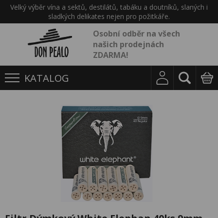
Velký výběr vína a sektů, destilátů, tabáku a doutníků, slaných i
sladkých delikates nejen pro požitkáře.
Osobní odběr na všech
našich prodejnách
ZDARMA!
KATALOG