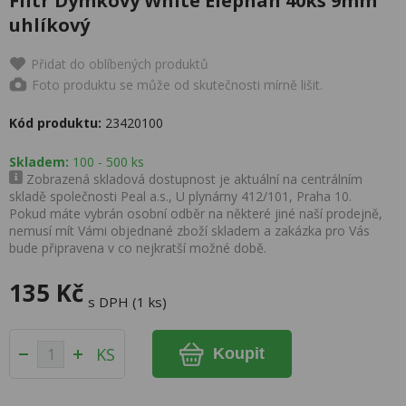
Filtr Dýmkový White Elephan 40ks 9mm
uhlíkový
Přidat do oblíbených produktů
Foto produktu se může od skutečnosti mírně lišit.
Kód produktu:
23420100
Skladem:
100 - 500 ks
Zobrazená skladová dostupnost je aktuální na centrálním
skladě společnosti Peal a.s., U plynárny 412/101, Praha 10.
Pokud máte vybrán osobní odběr na některé jiné naší prodejně,
nemusí mít Vámi objednané zboží skladem a zakázka pro Vás
bude připravena v co nejkratší možné době.
135 Kč
s DPH (1 ks)
KS
Koupit