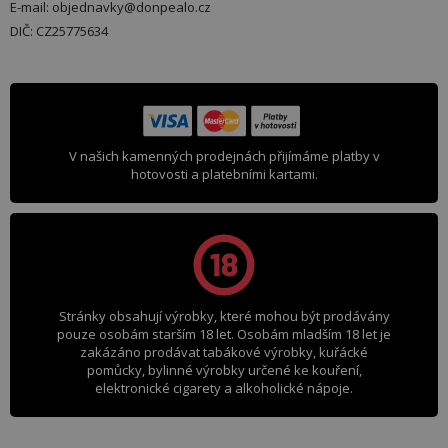
E-mail: objednavky@donpealo.cz
DIČ: CZ25775634
V našich kamenných prodejnách přijímáme platby v
hotovosti a platebními kartami.
Stránky obsahují výrobky, které mohou být prodávány
pouze osobám starším 18 let. Osobám mladším 18 let je
zakázáno prodávat tabákové výrobky, kuřácké
pomůcky, bylinné výrobky určené ke kouření,
elektronické cigarety a alkoholické nápoje.