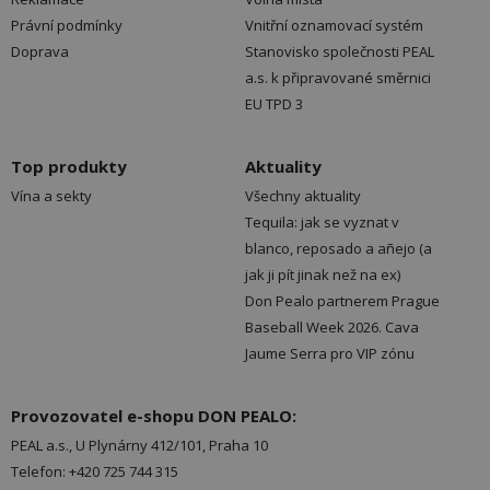
Právní podmínky
Vnitřní oznamovací systém
Doprava
Stanovisko společnosti PEAL
a.s. k připravované směrnici
EU TPD 3
Top produkty
Aktuality
Vína a sekty
Všechny aktuality
Tequila: jak se vyznat v
blanco, reposado a añejo (a
jak ji pít jinak než na ex)
Don Pealo partnerem Prague
Baseball Week 2026. Cava
Jaume Serra pro VIP zónu
Provozovatel e-shopu DON PEALO:
PEAL a.s., U Plynárny 412/101, Praha 10
Telefon: +420 725 744 315