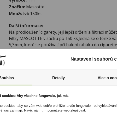
Značka:
Mascotte
Množství:
150ks
Další informace:
Na prodloužení cigarety, její lepší držení a filtraci může
Filtry MASCOTTE v sáčku po 150 ks.Jedná se o tenké va
5,3mm, které se používají při balení tabáku do cigaret
filtru je běžných 15mm.
Nastavení souborů c
I přesto, že jsou informace o výrobcích pravidelně aktualiz
odpovědnost za jakékoliv nesprávné informace. To však nemá vl
zákona. Tyto informace jsou podávány pouze pro osobní použit
kopírovány bez předchozího souhlasu DonPealo ani bez řádnéh
Souhlas
Detaily
Více o coo
í cookies: Aby všechno fungovalo, jak má.
 cookies, aby se vám web dobře prohlížel a vše fungovalo - od vyhledávání
ré vás zajímají. Navíc nám tím pomůžete web zlepšovat.