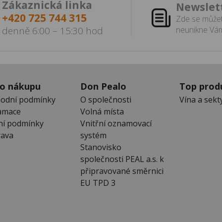
Zákaznická linka
Newslet
+420 725 744 315
Zde se můžet
denně 6:00 – 15:30 hod
neunikne Vám
 o nákupu
Don Pealo
Top prod
odní podmínky
O společnosti
Vína a sekt
amace
Volná místa
ní podmínky
Vnitřní oznamovací
ava
systém
Stanovisko
společnosti PEAL a.s. k
připravované směrnici
EU TPD 3