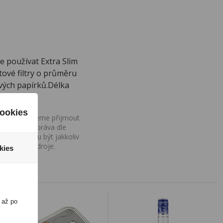
te používat Extra Slim
tové filtry o průměru
ových papírků.Délka
ookies
ovány, nemůžeme přijmout
iv na Vaše práva dle
í a nemohou být jakkoliv
o uvedení zdroje.
kies
 až po