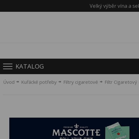
Velký výběr vína a se
KATALOG
Úvod
Kuřácké potřeby
Filtry cigaretové
Filtr Cigaretov