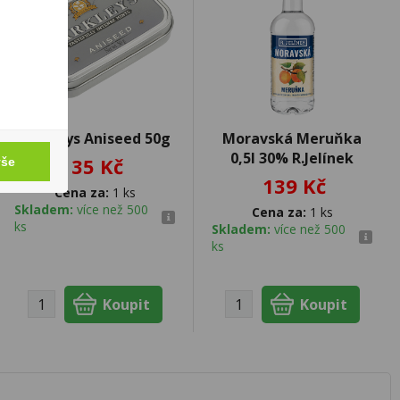
Barkleys Aniseed 50g
Moravská Meruňka
0,5l 30% R.Jelínek
35 Kč
vše
139 Kč
Cena za:
1 ks
Skladem:
více než 500
Cena za:
1 ks
ks
Skladem:
více než 500
ks