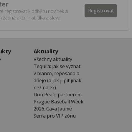
ter
Registrovat
e registrovat k odběru novinek a
 žádná akční nabídka a sleva!
ukty
Aktuality
y
Všechny aktuality
Tequila: jak se vyznat
v blanco, reposado a
añejo (a jak ji pít jinak
než na ex)
Don Pealo partnerem
Prague Baseball Week
2026. Cava Jaume
Serra pro VIP zónu