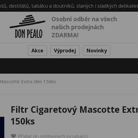
ktů, destilátů, tabáku a doutníků, slaných i sladkých delikate
Osobní odběr na všech
našich prodejnách
ZDARMA!
Akce
Výprodej
Novinky
ý Mascotte Extra Slim 150ks
Filtr Cigaretový Mascotte Ext
150ks
Přidat do oblíbených produktů