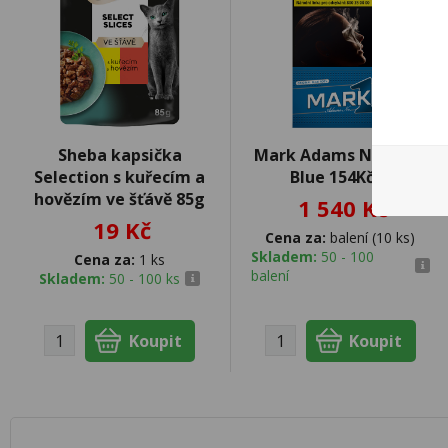
Sheba kapsička
Mark Adams No.1 100
Selection s kuřecím a
Blue 154Kč U
hovězím ve šťávě 85g
1 540 Kč
19 Kč
Cena za:
balení (10 ks)
Skladem:
50 - 100
Cena za:
1 ks
balení
Skladem:
50 - 100 ks