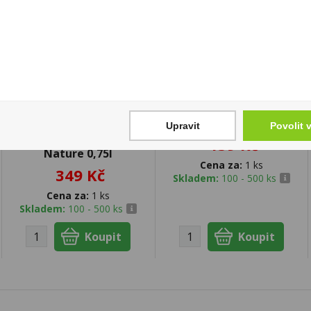
Cava Jaume Serra
Vodka Finlandia 0,2l
Gran Reserva
40%
Upravit
Povolit 
Chardonnay Brut
159 Kč
Nature 0,75l
Cena za:
1 ks
349 Kč
Skladem:
100 - 500 ks
Cena za:
1 ks
Skladem:
100 - 500 ks