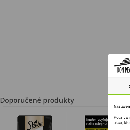
Doporučené produkty
Nastaven
Používáme
akce, kte