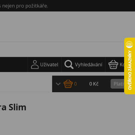
s nejen pro požitkáře.
Uživatel
Vyhledávání
Košík
0
0 Kč
Platit
ra Slim