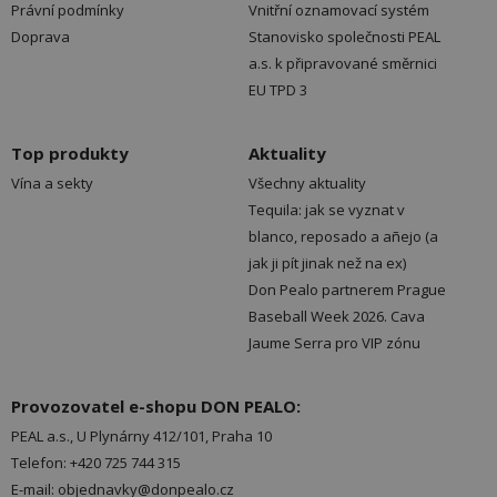
Právní podmínky
Vnitřní oznamovací systém
Doprava
Stanovisko společnosti PEAL
a.s. k připravované směrnici
EU TPD 3
Top produkty
Aktuality
Vína a sekty
Všechny aktuality
Tequila: jak se vyznat v
blanco, reposado a añejo (a
jak ji pít jinak než na ex)
Don Pealo partnerem Prague
Baseball Week 2026. Cava
Jaume Serra pro VIP zónu
Provozovatel e-shopu DON PEALO:
PEAL a.s., U Plynárny 412/101, Praha 10
Telefon: +420 725 744 315
E-mail: objednavky@donpealo.cz