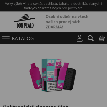
Velký výběr vína a sektů, destilátů, tabáku a doutníků, slaných i
sladkých delikates nejen pro požitkáře.
Osobní odběr na všech
našich prodejnách
ZDARMA!
KATALOG