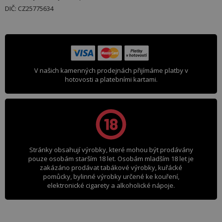
DIČ: CZ25775634
V našich kamenných prodejnách přijímáme platby v
hotovosti a platebními kartami.
Stránky obsahují výrobky, které mohou být prodávány
pouze osobám starším 18 let. Osobám mladším 18 let je
zakázáno prodávat tabákové výrobky, kuřácké
pomůcky, bylinné výrobky určené ke kouření,
elektronické cigarety a alkoholické nápoje.