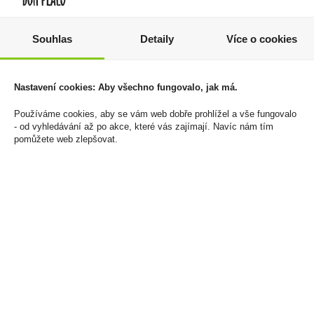
Souhlas
Detaily
Více o cookies
Metaxa 5* 1l 38%
Champagne
Moet&Chandon Brut
460 Kč
Imperial 0,75l Giftbox
Cena za:
1 ks
Nastavení cookies: Aby všechno fungovalo, jak má.
1 149 Kč
Skladem:
5 - 50 ks
Používáme cookies, aby se vám web dobře prohlížel a vše fungovalo
Cena za:
1 ks
- od vyhledávání až po akce, které vás zajímají. Navíc nám tím
Skladem:
5 - 50 ks
pomůžete web zlepšovat.
sleva -13%