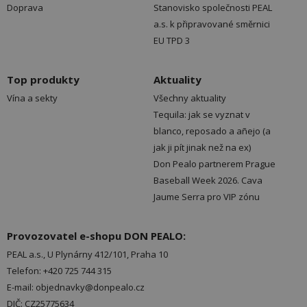
Doprava
Stanovisko společnosti PEAL
a.s. k připravované směrnici
EU TPD 3
Top produkty
Aktuality
Vína a sekty
Všechny aktuality
Tequila: jak se vyznat v
blanco, reposado a añejo (a
jak ji pít jinak než na ex)
Don Pealo partnerem Prague
Baseball Week 2026. Cava
Jaume Serra pro VIP zónu
Provozovatel e-shopu DON PEALO:
PEAL a.s., U Plynárny 412/101, Praha 10
Telefon: +420 725 744 315
E-mail: objednavky@donpealo.cz
DIČ: CZ25775634