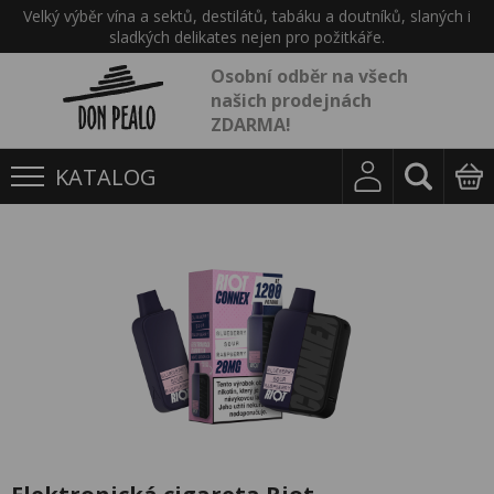
Velký výběr vína a sektů, destilátů, tabáku a doutníků, slaných i
sladkých delikates nejen pro požitkáře.
Osobní odběr na všech
našich prodejnách
ZDARMA!
KATALOG