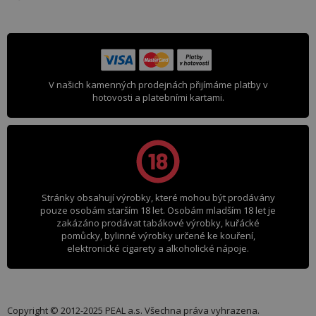
V našich kamenných prodejnách přijímáme platby v
hotovosti a platebními kartami.
Stránky obsahují výrobky, které mohou být prodávány
pouze osobám starším 18 let. Osobám mladším 18 let je
zakázáno prodávat tabákové výrobky, kuřácké
pomůcky, bylinné výrobky určené ke kouření,
elektronické cigarety a alkoholické nápoje.
Copyright © 2012-2025 PEAL a.s. Všechna práva vyhrazena.