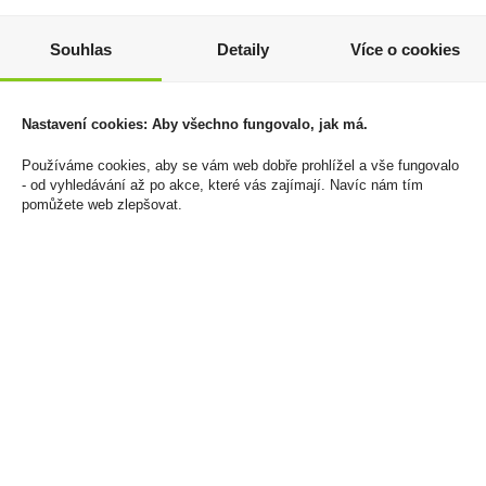
Souhlas
Detaily
Více o cookies
Dárková Slivovice 0,5l
Prosecco Frizzante DOC
50% Sudlička
0,75l Teresa Rizzi
579 Kč
139 Kč
Nastavení cookies: Aby všechno fungovalo, jak má.
Cena za:
1 ks
Cena za:
1 ks
Používáme cookies, aby se vám web dobře prohlížel a vše fungovalo
Skladem:
100 - 500 ks
Skladem:
více než 500 ks
- od vyhledávání až po akce, které vás zajímají. Navíc nám tím
pomůžete web zlepšovat.