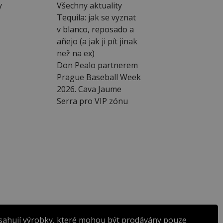
y
Všechny aktuality
Tequila: jak se vyznat
v blanco, reposado a
añejo (a jak ji pít jinak
než na ex)
Don Pealo partnerem
Prague Baseball Week
2026. Cava Jaume
Serra pro VIP zónu
sahují výrobky, které mohou být prodávány pouze