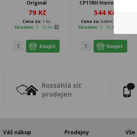
Originál
CP11RH Horror Days
79 Kč
544 Kč
Cena za:
1 ks
Cena za:
balení (24 ks)
Skladem:
5 - 50 ks
Skladem:
5 - 50 balení
Rozsáhlá síť
prodejen
Váš nákup
Prodejny
Vše