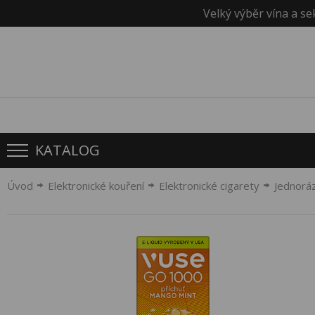
Velký výběr vína a se
KATALOG
Úvod
Elektronické kouření
Elektronické cigarety
Jednorá