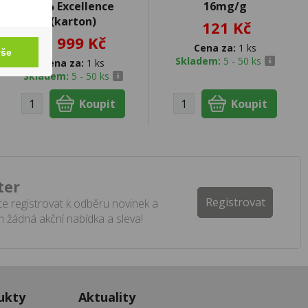
40% Excellence
16mg/g
(karton)
121 Kč
3 999 Kč
Cena za:
1 ks
vše
Skladem:
5 - 50 ks
Cena za:
1 ks
Skladem:
5 - 50 ks
ter
Registrovat
e registrovat k odběru novinek a
 žádná akční nabídka a sleva!
ukty
Aktuality