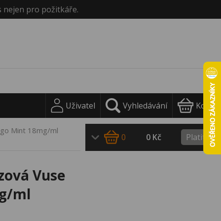
s nejen pro požitkáře.
Uživatel
Vyhledávání
Košík
ngo Mint 18mg/ml
0
0 Kč
Platit
ázová Vuse
g/ml