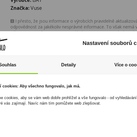
Značka:
Vuse
I přesto, že jsou informace o výrobcích pravidelně aktualiz
odpovědnost za jakékoliv nesprávné informace. To však nemá vl
zákona. Tyto informace jsou podávány pouze pro osobní použit
kopírovány bez předchozího souhlasu DonPealo ani bez řádnéh
Nastavení souborů c
Souhlas
Detaily
Více o coo
í cookies: Aby všechno fungovalo, jak má.
 cookies, aby se vám web dobře prohlížel a vše fungovalo - od vyhledávání
ré vás zajímají. Navíc nám tím pomůžete web zlepšovat.
Zapalovač PROF
Serum Mamie 0,7l