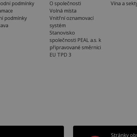
odní podmínky
O společnosti
Vína a sekt
amace
Volná místa
ní podmínky
Vnitřní oznamovací
ava
systém
Stanovisko
společnosti PEAL a.s. k
připravované směrnici
EU TPD 3
Stránky ob