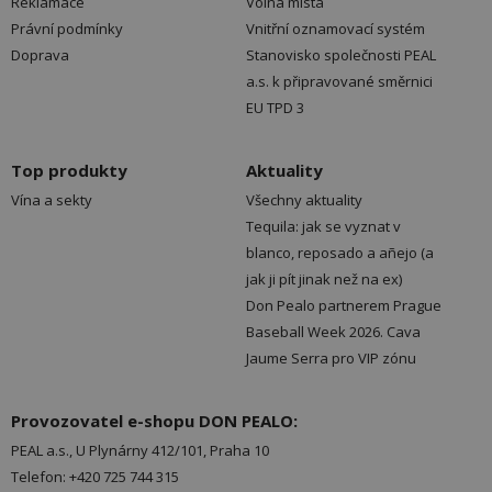
Reklamace
Volná místa
Právní podmínky
Vnitřní oznamovací systém
Doprava
Stanovisko společnosti PEAL
a.s. k připravované směrnici
EU TPD 3
Top produkty
Aktuality
Vína a sekty
Všechny aktuality
Tequila: jak se vyznat v
blanco, reposado a añejo (a
jak ji pít jinak než na ex)
Don Pealo partnerem Prague
Baseball Week 2026. Cava
Jaume Serra pro VIP zónu
Provozovatel e-shopu DON PEALO:
PEAL a.s., U Plynárny 412/101, Praha 10
Telefon: +420 725 744 315