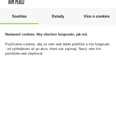
Souhlas
Detaily
Více o cookies
Jojo Delfínci 80g
Pod Riot Connex 1000
Watermelon Ice
19 Kč
18mg/ml
Nastavení cookies: Aby všechno fungovalo, jak má.
Cena za:
1 ks
125 Kč
Skladem:
50 - 100 ks
Používáme cookies, aby se vám web dobře prohlížel a vše fungovalo
Cena za:
1 ks
- od vyhledávání až po akce, které vás zajímají. Navíc nám tím
Skladem:
více než 500 ks
pomůžete web zlepšovat.