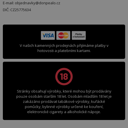
E-mail: objednavky@donpealo.cz
DIČ: CZ25775634
V našich kamenných prodejnách přijímáme platby v
hotovosti a platebními kartami.
Stránky obsahují výrobky, které mohou být prodávány
pouze osobám starším 18 let. Osobám mladším 18 let je
zakázáno prodávat tabákové výrobky, kuřácké
pomůcky, bylinné výrobky určené ke kouření,
elektronické cigarety a alkoholické nápoje.