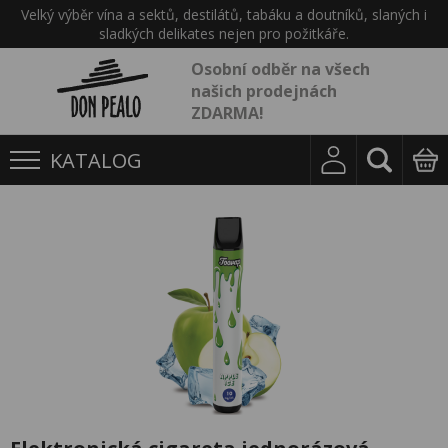
Velký výběr vína a sektů, destilátů, tabáku a doutníků, slaných i
sladkých delikates nejen pro požitkáře.
Osobní odběr na všech
našich prodejnách
ZDARMA!
KATALOG