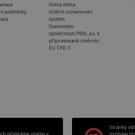
amace
Volná místa
ní podmínky
Vnitřní oznamovací
ava
systém
Stanovisko
společnosti PEAL a.s. k
připravované směrnici
EU TPD 3
Stránky ob
ch přijímáme platby v
osobám sta