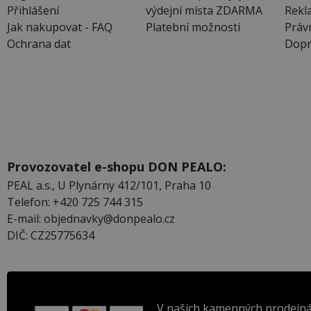
Přihlášení
výdejní místa ZDARMA
Rekl
Jak nakupovat - FAQ
Platební možnosti
Práv
Ochrana dat
Dopr
Provozovatel e-shopu DON PEALO:
PEAL a.s., U Plynárny 412/101, Praha 10
Telefon: +420 725 744 315
E-mail: objednavky@donpealo.cz
DIČ: CZ25775634
V našich kamenných prodejná