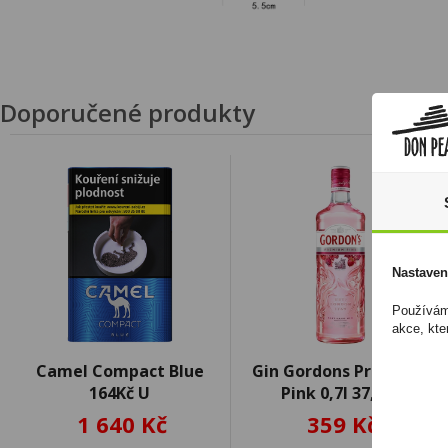
Doporučené produkty
Nastaven
Používáme
akce, kte
Camel Compact Blue
Gin Gordons Premium
164Kč U
Pink 0,7l 37,5%
1 640 Kč
359 Kč