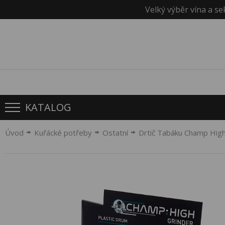
Velký výběr vína a se
KATALOG
Úvod
Kuřácké potřeby
Ostatní
Drtič Tabáku Champ Hi