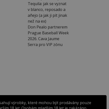
Tequila: jak se vyznat
v blanco, reposado a
añejo (a jak ji pít jinak
než na ex)
Don Pealo partnerem
Prague Baseball Week
2026. Cava Jaume
Serra pro VIP zónu
sahují výrobky, které mohou být prodávány pouze
rším 18 let. Osobám mladším 18 let je zakázáno