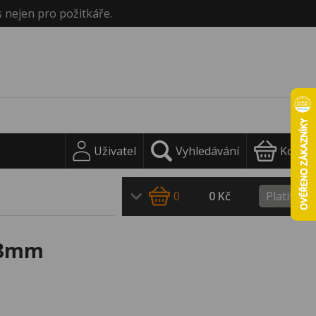
s nejen pro požitkáře.
Uživatel
Vyhledávání
Košík
0
0 Kč
Platit
63mm