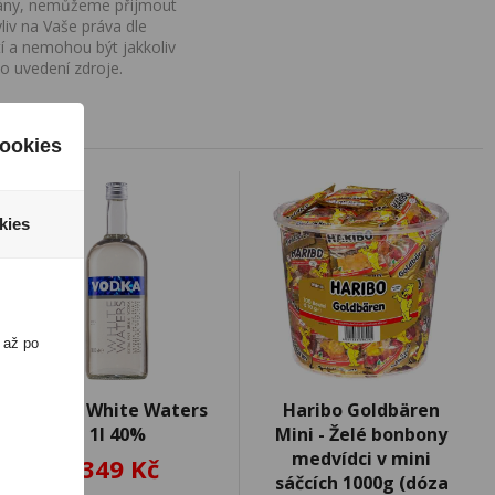
ovány, nemůžeme přijmout
iv na Vaše práva dle
í a nemohou být jakkoliv
o uvedení zdroje.
ookies
kies
 až po
Vodka White Waters
Haribo Goldbären
1l 40%
Mini - Želé bonbony
medvídci v mini
349 Kč
sáčcích 1000g (dóza