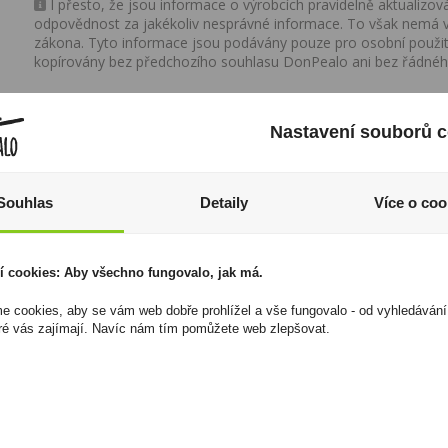
I přesto, že jsou informace o výrobcích pravidelně aktualiz
odpovědnost za jakékoliv nesprávné informace. To však nemá vl
zákona. Tyto informace jsou podávány pouze pro osobní použit
kopírovány bez předchozího souhlasu DonPealo ani bez řádnéh
Nastavení souborů c
Souhlas
Detaily
Více o coo
í cookies: Aby všechno fungovalo, jak má.
 cookies, aby se vám web dobře prohlížel a vše fungovalo - od vyhledávání
ré vás zajímají. Navíc nám tím pomůžete web zlepšovat.
Špička Friend Holder
Don Fernando
Pocketa Mini
Kalamáry v americké
omáčce 111g
93 Kč
44 Kč