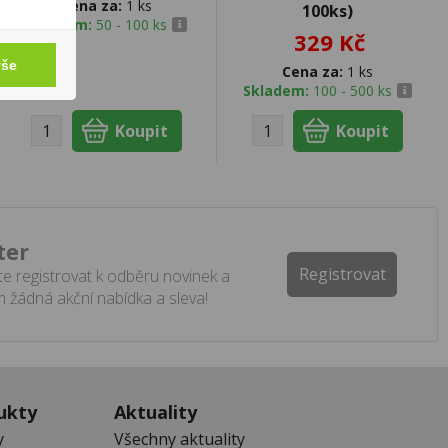
Cena za:
1 ks
100ks)
Skladem:
50 - 100 ks
329 Kč
vše
Cena za:
1 ks
Skladem:
100 - 500 ks
ter
Registrovat
e registrovat k odběru novinek a
 žádná akční nabídka a sleva!
ukty
Aktuality
y
Všechny aktuality