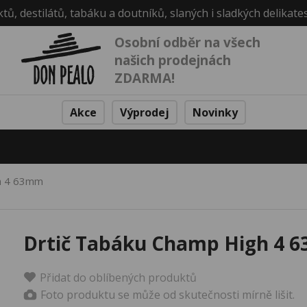
ktů, destilátů, tabáku a doutníků, slaných i sladkých delikate
Osobní odběr na všech
našich prodejnách
ZDARMA!
Akce
Výprodej
Novinky
gh 4 63mm
Drtič Tabáku Champ High 4 
Přidat do oblíbených produktů
Foto produktu se může od skutečnosti mírně lišit.