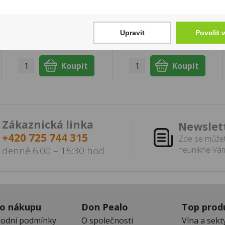
Cena za:
1 ks
Skladem:
100 - 500 ks
Cena za:
1 ks
Skladem:
100 - 500 ks
Upravit
Povolit 
Zákaznická linka
Newslet
+420 725 744 315
Zde se můžet
denně 6:00 – 15:30 hod
neunikne Vám
 o nákupu
Don Pealo
Top prod
odní podmínky
O společnosti
Vína a sekt