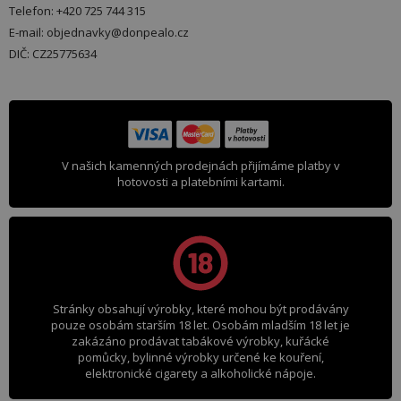
Telefon: +420 725 744 315
E-mail: objednavky@donpealo.cz
DIČ: CZ25775634
V našich kamenných prodejnách přijímáme platby v
hotovosti a platebními kartami.
Stránky obsahují výrobky, které mohou být prodávány
pouze osobám starším 18 let. Osobám mladším 18 let je
zakázáno prodávat tabákové výrobky, kuřácké
pomůcky, bylinné výrobky určené ke kouření,
elektronické cigarety a alkoholické nápoje.