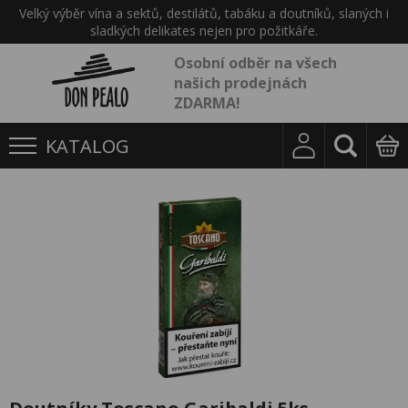
Velký výběr vína a sektů, destilátů, tabáku a doutníků, slaných i
sladkých delikates nejen pro požitkáře.
Osobní odběr na všech
našich prodejnách
ZDARMA!
KATALOG