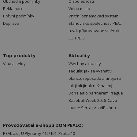
Obchodní podmínky
O společnosti
Reklamace
Volná místa
Právní podmínky
Vnitřní oznamovací systém
Doprava
Stanovisko společnosti PEAL
a.s. k připravované směrnici
EU TPD 3
Top produkty
Aktuality
Vína a sekty
Všechny aktuality
Tequila: jak se vyznat v
blanco, reposado a añejo (a
jak ji pít jinak než na ex)
Don Pealo partnerem Prague
Baseball Week 2026. Cava
Jaume Serra pro VIP zónu
Provozovatel e-shopu DON PEALO:
PEAL a.s., U Plynárny 412/101, Praha 10