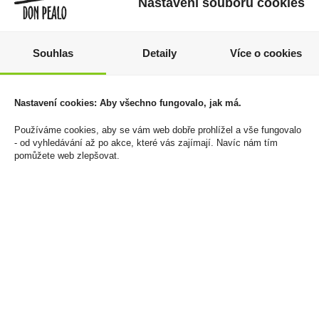
Nastavení souborů cookies
Souhlas
Detaily
Více o cookies
Marlboro Crafted Gold
Elektronická cigareta
100 Box 20 166Kč U
Oxva Xslim Pro2
Nastavení cookies: Aby všechno fungovalo, jak má.
1300mAh Black Carbon
1 660 Kč
800 Kč
Používáme cookies, aby se vám web dobře prohlížel a vše fungovalo
Cena za:
balení (10 ks)
- od vyhledávání až po akce, které vás zajímají. Navíc nám tím
Skladem:
50 - 100 balení
Cena za:
1 ks
pomůžete web zlepšovat.
Skladem:
5 - 50 ks