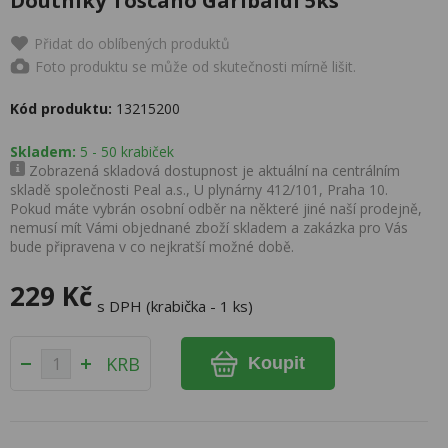
Doutníky Toscano Garibaldi 5ks
Přidat do oblíbených produktů
Foto produktu se může od skutečnosti mírně lišit.
Kód produktu:
13215200
Skladem:
5 - 50 krabiček
Zobrazená skladová dostupnost je aktuální na centrálním
skladě společnosti Peal a.s., U plynárny 412/101, Praha 10.
Pokud máte vybrán osobní odběr na některé jiné naší prodejně,
nemusí mít Vámi objednané zboží skladem a zakázka pro Vás
bude připravena v co nejkratší možné době.
229 Kč
s DPH (krabička - 1 ks)
KRB
Koupit