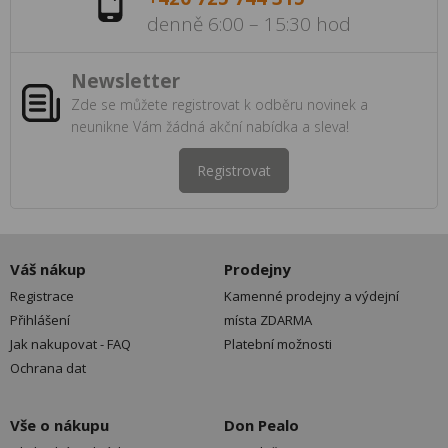
denně 6:00 – 15:30 hod
Newsletter
Zde se můžete registrovat k odběru novinek a
neunikne Vám žádná akční nabídka a sleva!
Registrovat
Váš nákup
Prodejny
Registrace
Kamenné prodejny a výdejní
Přihlášení
místa ZDARMA
Jak nakupovat - FAQ
Platební možnosti
Ochrana dat
Vše o nákupu
Don Pealo