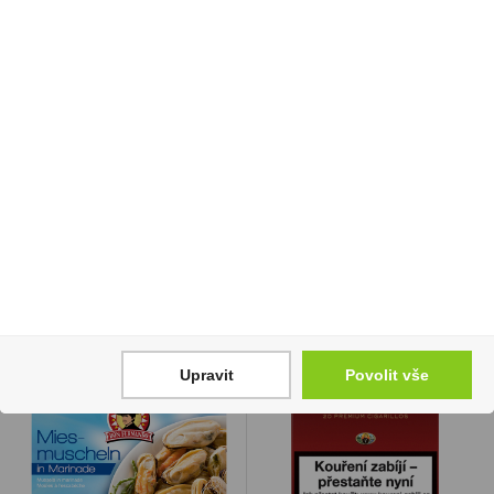
Barkleys Ginger &
Becherovka 0,5l 38%
Orange 50g
219 Kč
189 Kč
35 Kč
Cena za:
1 ks
Skladem:
50 - 100 ks
Cena za:
1 ks
Skladem:
více než 500 ks
Upravit
Povolit vše