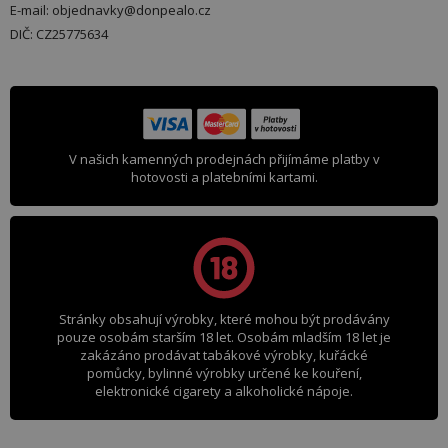
E-mail: objednavky@donpealo.cz
DIČ: CZ25775634
V našich kamenných prodejnách přijímáme platby v
hotovosti a platebními kartami.
Stránky obsahují výrobky, které mohou být prodávány
pouze osobám starším 18 let. Osobám mladším 18 let je
zakázáno prodávat tabákové výrobky, kuřácké
pomůcky, bylinné výrobky určené ke kouření,
elektronické cigarety a alkoholické nápoje.