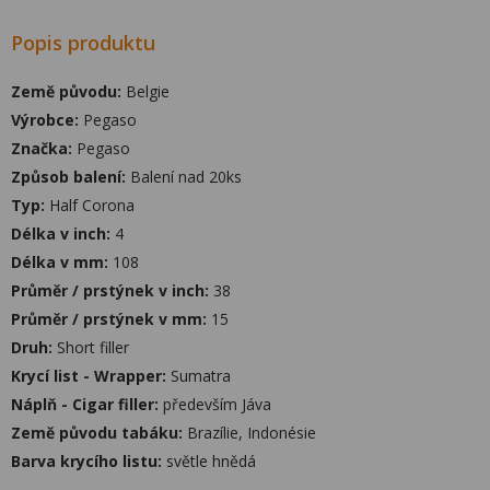
Popis produktu
Země původu:
Belgie
Výrobce:
Pegaso
Značka:
Pegaso
Způsob balení:
Balení nad 20ks
Typ:
Half Corona
Délka v inch:
4
Délka v mm:
108
Průměr / prstýnek v inch:
38
Průměr / prstýnek v mm:
15
Druh:
Short filler
Krycí list - Wrapper:
Sumatra
Náplň - Cigar filler:
především Jáva
Země původu tabáku:
Brazílie, Indonésie
Barva krycího listu:
světle hnědá