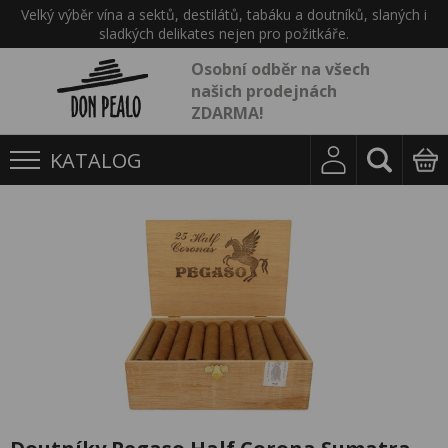
Velký výběr vína a sektů, destilátů, tabáku a doutníků, slaných i
sladkých delikates nejen pro požitkáře.
Osobní odběr na všech
našich prodejnách
ZDARMA!
KATALOG