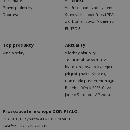
Reklamace
Volná místa
Právní podmínky
Vnitřní oznamovací systém
Doprava
Stanovisko společnosti PEAL
a.s. k připravované směrnici
EU TPD 3
Top produkty
Aktuality
Vína a sekty
Všechny aktuality
Tequila: jak se vyznat v
blanco, reposado a añejo (a
jak ji pít jinak než na ex)
Don Pealo partnerem Prague
Baseball Week 2026. Cava
Jaume Serra pro VIP zónu
Provozovatel e-shopu DON PEALO:
PEAL a.s., U Plynárny 412/101, Praha 10
Telefon: +420 725 744 315