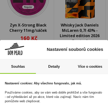
Zyn X-Strong Black
Whisky Jack Daniels
Cherry 11mg/sáček
McLaren 0,7l 43% -
Limited edition 2026
160 Kč
(karton)
Cena za:
1 ks
649 Kč
Nastavení souborů cookies
Skladem:
100 - 500 ks
Cena za:
1 ks
Skladem:
5 - 50 ks
Souhlas
Detaily
Více o cookies
Nastavení cookies: Aby všechno fungovalo, jak má.
Používáme cookies, aby se vám web dobře prohlížel a vše fungovalo
- od vyhledávání až po akce, které vás zajímají. Navíc nám tím
pomůžete web zlepšovat.