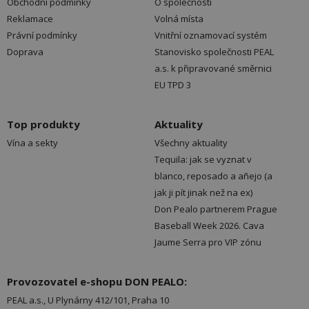
Obchodní podmínky
O společnosti
Reklamace
Volná místa
Právní podmínky
Vnitřní oznamovací systém
Doprava
Stanovisko společnosti PEAL
a.s. k připravované směrnici
EU TPD 3
Top produkty
Aktuality
Vína a sekty
Všechny aktuality
Tequila: jak se vyznat v
blanco, reposado a añejo (a
jak ji pít jinak než na ex)
Don Pealo partnerem Prague
Baseball Week 2026. Cava
Jaume Serra pro VIP zónu
Provozovatel e-shopu DON PEALO:
PEAL a.s., U Plynárny 412/101, Praha 10