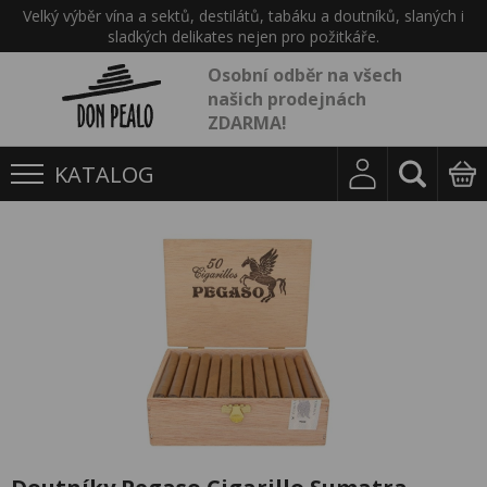
Velký výběr vína a sektů, destilátů, tabáku a doutníků, slaných i
sladkých delikates nejen pro požitkáře.
Osobní odběr na všech
našich prodejnách
ZDARMA!
KATALOG