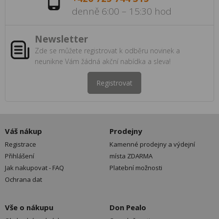
denně 6:00 – 15:30 hod
Newsletter
Zde se můžete registrovat k odběru novinek a
neunikne Vám žádná akční nabídka a sleva!
Registrovat
Váš nákup
Prodejny
Registrace
Kamenné prodejny a výdejní
Přihlášení
místa ZDARMA
Jak nakupovat - FAQ
Platební možnosti
Ochrana dat
Vše o nákupu
Don Pealo