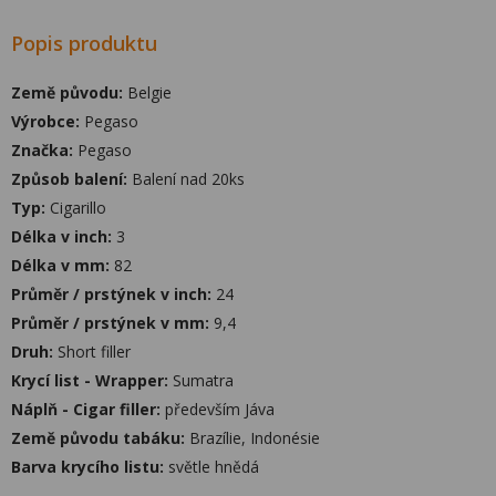
Popis produktu
Země původu:
Belgie
Výrobce:
Pegaso
Značka:
Pegaso
Způsob balení:
Balení nad 20ks
Typ:
Cigarillo
Délka v inch:
3
Délka v mm:
82
Průměr / prstýnek v inch:
24
Průměr / prstýnek v mm:
9,4
Druh:
Short filler
Krycí list - Wrapper:
Sumatra
Náplň - Cigar filler:
především Jáva
Země původu tabáku:
Brazílie, Indonésie
Barva krycího listu:
světle hnědá