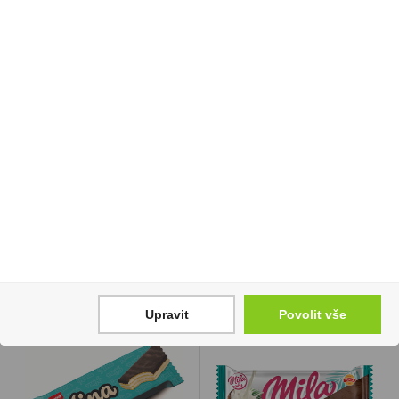
Scrigno Diamante 380g
Blue Mauritius Reserva
0,7l 40%
580 Kč
1 399 Kč
Cena za:
1 ks
Skladem:
100 - 500 ks
Cena za:
1 ks
Skladem:
5 - 50 ks
Upravit
Povolit vše