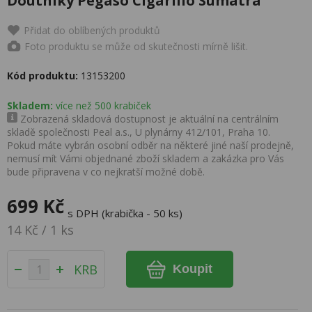
Doutníky Pegaso Cigarillo Sumatra
Přidat do oblíbených produktů
Foto produktu se může od skutečnosti mírně lišit.
Kód produktu:
13153200
Skladem:
více než 500 krabiček
Zobrazená skladová dostupnost je aktuální na centrálním
skladě společnosti Peal a.s., U plynárny 412/101, Praha 10.
Pokud máte vybrán osobní odběr na některé jiné naší prodejně,
nemusí mít Vámi objednané zboží skladem a zakázka pro Vás
bude připravena v co nejkratší možné době.
699 Kč
s DPH (krabička - 50 ks)
14 Kč / 1 ks
KRB
Koupit