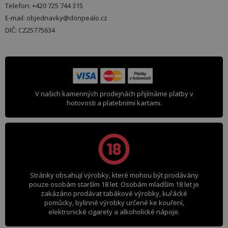
Telefon: +420 725 744 315
E-mail: objednavky@donpealo.cz
DIČ: CZ25775634
V našich kamenných prodejnách přijímáme platby v
hotovosti a platebními kartami.
Stránky obsahují výrobky, které mohou být prodávány
pouze osobám starším 18 let. Osobám mladším 18 let je
zakázáno prodávat tabákové výrobky, kuřácké
pomůcky, bylinné výrobky určené ke kouření,
elektronické cigarety a alkoholické nápoje.