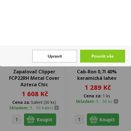
Upravit
Povolit vše
Zapalovač Clipper
Cab-Ron 0,7l 40%
FCP22RH Metal Cover
keramická lahev
Azteca Chic
1 289 Kč
1 608 Kč
Cena za:
1 ks
Skladem:
5 - 50 ks
Cena za:
balení (30 ks)
Skladem:
5 - 50 balení