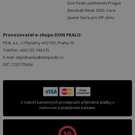
Don Pealo partnerem Prague
Baseball Week 2026. Cava
Jaume Serra pro VIP zónu
Provozovatel e-shopu DON PEALO:
PEAL a.s., U Plynárny 412/101, Praha 10
Telefon: +420 725 744 315
E-mail: objednavky@donpealo.cz
DIČ: CZ25775634
V našich kamenných prodejnách přijímáme platby v
hotovosti a platebními kartami.