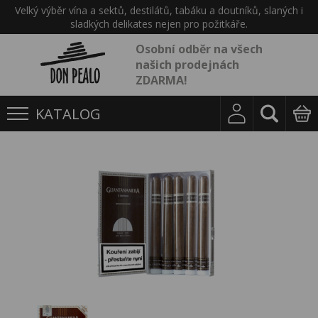
Velký výběr vína a sektů, destilátů, tabáku a doutníků, slaných i
sladkých delikates nejen pro požitkáře.
Osobní odběr na všech
našich prodejnách
ZDARMA!
KATALOG