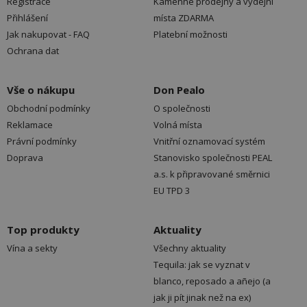
Registrace
Kamenné prodejny a výdejní
Přihlášení
místa ZDARMA
Jak nakupovat - FAQ
Platební možnosti
Ochrana dat
Vše o nákupu
Don Pealo
Obchodní podmínky
O společnosti
Reklamace
Volná místa
Právní podmínky
Vnitřní oznamovací systém
Doprava
Stanovisko společnosti PEAL
a.s. k připravované směrnici
EU TPD 3
Top produkty
Aktuality
Vína a sekty
Všechny aktuality
Tequila: jak se vyznat v
blanco, reposado a añejo (a
jak ji pít jinak než na ex)