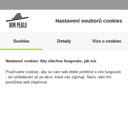
Nastavení souborů cookies
Souhlas
Detaily
Více o cookies
Nastavení cookies: Aby všechno fungovalo, jak má.
Používáme cookies, aby se vám web dobře prohlížel a vše fungovalo
Twix Xtra 75g
Rulandské šedé Pozdní
- od vyhledávání až po akce, které vás zajímají. Navíc nám tím
sběr 0,187l Víno Cibulka
24 Kč
pomůžete web zlepšovat.
39 Kč
Cena za:
1 ks
Skladem:
více než 500 ks
Cena za:
1 ks
Skladem:
100 - 500 ks