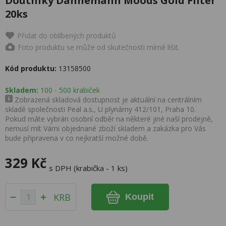
Doutníky Dannemann Moods Gold Filter
20ks
Přidat do oblíbených produktů
Foto produktu se může od skutečnosti mírně lišit.
Kód produktu:
13158500
Skladem:
100 - 500 krabiček
Zobrazená skladová dostupnost je aktuální na centrálním
skladě společnosti Peal a.s., U plynárny 412/101, Praha 10.
Pokud máte vybrán osobní odběr na některé jiné naší prodejně,
nemusí mít Vámi objednané zboží skladem a zakázka pro Vás
bude připravena v co nejkratší možné době.
329 Kč
s DPH (krabička - 1 ks)
KRB
Koupit