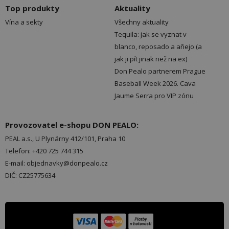
Top produkty
Aktuality
Vína a sekty
Všechny aktuality
Tequila: jak se vyznat v
blanco, reposado a añejo (a
jak ji pít jinak než na ex)
Don Pealo partnerem Prague
Baseball Week 2026. Cava
Jaume Serra pro VIP zónu
Provozovatel e-shopu DON PEALO:
PEAL a.s., U Plynárny 412/101, Praha 10
Telefon: +420 725 744 315
E-mail: objednavky@donpealo.cz
DIČ: CZ25775634