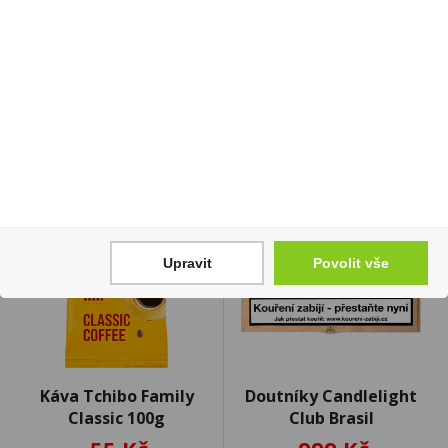
359 Kč
900 Kč
Cena za:
1 ks
Cena za:
balení (10 ks)
Skladem:
5 - 50 ks
Skladem:
50 - 100 balení
Upravit
Povolit vše
Káva Tchibo Family
Doutníky Candlelight
Classic 100g
Club Brasil