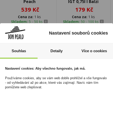
Peach
IGT 0,75l I Balzi
539 Kč
179 Kč
Cena za:
1 ks
Cena za:
1 ks
Skladem:
5 - 50 ks
Skladem:
50 - 100 ks
Nastavení souborů cookies
Souhlas
Detaily
Více o cookies
Nastavení cookies: Aby všechno fungovalo, jak má.
Používáme cookies, aby se vám web dobře prohlížel a vše fungovalo
- od vyhledávání až po akce, které vás zajímají. Navíc nám tím
pomůžete web zlepšovat.
Božkov Speciál
Tabáková náplň iD Blue
Mandlový 1l 30%
Tobacco U