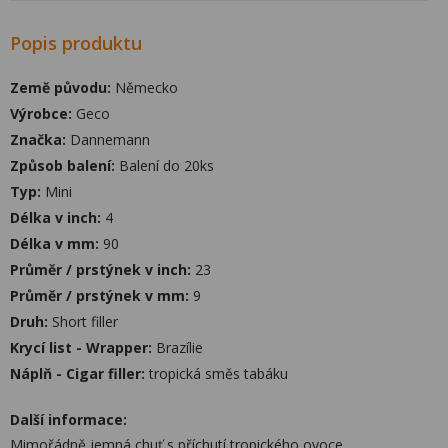
Popis produktu
Země původu:
Německo
Výrobce:
Geco
Značka:
Dannemann
Způsob balení:
Balení do 20ks
Typ:
Mini
Délka v inch:
4
Délka v mm:
90
Průměr / prstýnek v inch:
23
Průměr / prstýnek v mm:
9
Druh:
Short filler
Krycí list - Wrapper:
Brazílie
Náplň - Cigar filler:
tropická směs tabáku
Další informace:
Mimořádně jemná chuť s příchutí tropického ovoce.