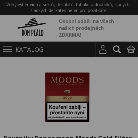
Velký výběr vína a sektů, destilátů, tabáku a doutníků, slaných i
sladkých delikates nejen pro požitkáře.
Osobní odběr na všech
našich prodejnách
ZDARMA!
KATALOG