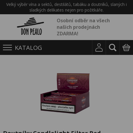
Velký výběr vína a sektů, destilátů, tabáku a doutníků, slaných i
sladkých delikates nejen pro požitkáře.
Osobní odběr na všech
našich prodejnách
ZDARMA!
KATALOG