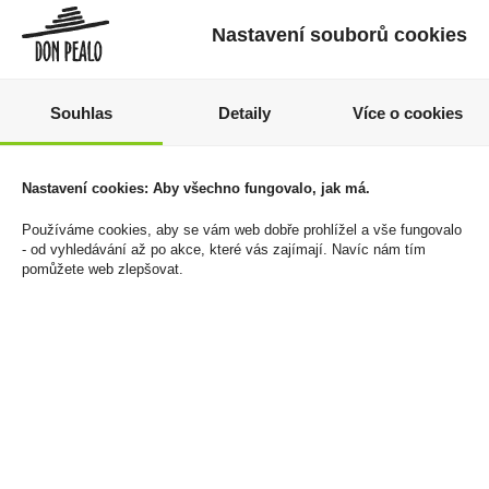
Nastavení souborů cookies
Souhlas
Detaily
Více o cookies
Švestka 1l 15% Božkov
Tabák cigaretový
Winston 45g Stand-up
Nastavení cookies: Aby všechno fungovalo, jak má.
279 Kč
pouch
Cena za:
1 ks
Používáme cookies, aby se vám web dobře prohlížel a vše fungovalo
349 Kč
Skladem:
50 - 100 ks
- od vyhledávání až po akce, které vás zajímají. Navíc nám tím
pomůžete web zlepšovat.
Cena za:
1 ks
Skladem:
100 - 500 ks