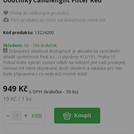
Doutníky Candlelight Filter Red
Přidat do oblíbených produktů
Foto produktu se může od skutečnosti mírně lišit.
Kód produktu:
13224200
Skladem:
50 - 100 krabiček
Zobrazená skladová dostupnost je aktuální na centrálním
skladě společnosti Peal a.s., U plynárny 412/101, Praha 10.
Pokud máte vybrán osobní odběr na některé jiné naší prodejně,
nemusí mít Vámi objednané zboží skladem a zakázka pro Vás
bude připravena v co nejkratší možné době.
949 Kč
s DPH (krabička - 50 ks)
19 Kč / 1 ks
KRB
Koupit