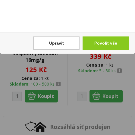
Upravit
Povolit vše
Nicotinové sáčky 77
Tabák Tilbury No.2 40g
Raspberry Medium
339 Kč
16mg/g
Cena za:
1 ks
125 Kč
Skladem:
5 - 50 ks
Cena za:
1 ks
Skladem:
100 - 500 ks
Rozsáhlá síť prodejen