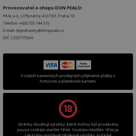
Provozovatel e-shopu DON PEALO:
PEAL a.s., U Plynárny 412/101, Praha 10
Telefon: +420 725 744 315
E-mail: objednavky@donpealo.cz
DIČ: CZ25775634
V našich kamenných prodejnách přijímáme platby v
hotovosti a platebními kartami.
Stránky obsahují výrobky, které mohou být prodávány
pouze osobám starším 18 let. Osobám mladším 18 let je
zakázáno prodávat tabákové výrobky, kuřácké