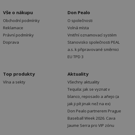
Vše o nákupu
Don Pealo
Obchodní podmínky
O společnosti
Reklamace
Volná místa
Právní podmínky
Vnitřní oznamovací systém
Doprava
Stanovisko společnosti PEAL
a.s. k připravované směrnici
EU TPD 3
Top produkty
Aktuality
Vína a sekty
Všechny aktuality
Tequila: jak se vyznat v
blanco, reposado a añejo (a
jak ji pít jinak než na ex)
Don Pealo partnerem Prague
Baseball Week 2026. Cava
Jaume Serra pro VIP zónu