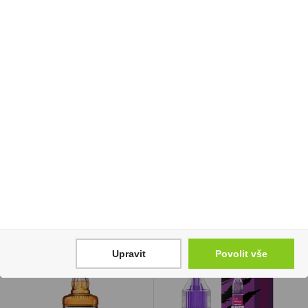
Tabáková náplň Neo
Liquid SilverCig 10ml
Signature Tobacco U
Watermelon 12mg/ml
950 Kč
150 Kč
Cena za:
balení (10 ks)
Cena za:
1 ks
Skladem:
5 - 50 balení
Skladem:
více než 500 ks
Upravit
Povolit vše