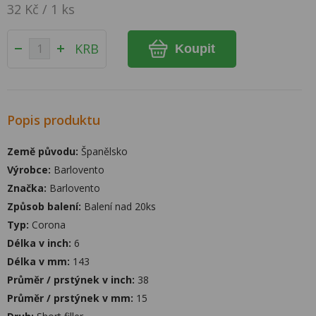
32 Kč / 1 ks
KRB
Koupit
Popis produktu
Země původu:
Španělsko
Výrobce:
Barlovento
Značka:
Barlovento
Způsob balení:
Balení nad 20ks
Typ:
Corona
Délka v inch:
6
Délka v mm:
143
Průměr / prstýnek v inch:
38
Průměr / prstýnek v mm:
15