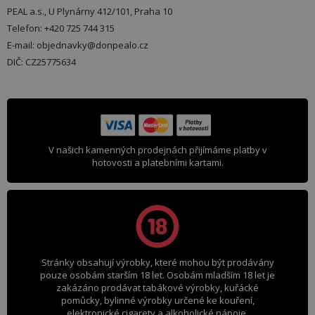
PEAL a.s., U Plynárny 412/101, Praha 10
Telefon: +420 725 744 315
E-mail: objednavky@donpealo.cz
DIČ: CZ25775634
V našich kamenných prodejnách přijímáme platby v
hotovosti a platebními kartami.
Stránky obsahují výrobky, které mohou být prodávány
pouze osobám starším 18 let. Osobám mladším 18 let je
zakázáno prodávat tabákové výrobky, kuřácké
pomůcky, bylinné výrobky určené ke kouření,
elektronické cigarety a alkoholické nápoje.