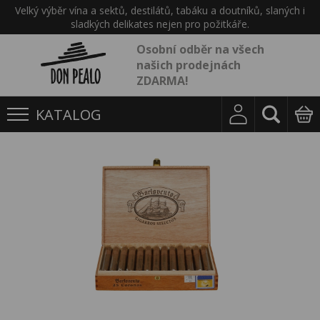
Velký výběr vína a sektů, destilátů, tabáku a doutníků, slaných i
sladkých delikates nejen pro požitkáře.
Osobní odběr na všech
našich prodejnách
ZDARMA!
KATALOG