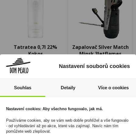
Tatratea 0,7l 22%
Zapalovač Silver Match
Kokos
Minsk 3Jetflames
459 Kč
450 Kč
Nastavení souborů cookies
Cena za:
1 ks
Cena za:
1 ks
Skladem:
5 - 50 ks
Skladem:
5 - 50 ks
Souhlas
Detaily
Více o cookies
Nastavení cookies: Aby všechno fungovalo, jak má.
Používáme cookies, aby se vám web dobře prohlížel a vše fungovalo
- od vyhledávání až po akce, které vás zajímají. Navíc nám tím
pomůžete web zlepšovat.