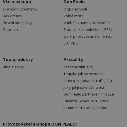
Vše o nákupu
Don Pealo
Obchodní podmínky
O společnosti
Reklamace
Volná místa
Právní podmínky
Vnitřní oznamovací systém
Doprava
Stanovisko společnosti PEAL
a.s. k připravované směrnici
EU TPD 3
Top produkty
Aktuality
Vína a sekty
Všechny aktuality
Tequila: jak se vyznat v
blanco, reposado a añejo (a
jak ji pít jinak než na ex)
Don Pealo partnerem Prague
Baseball Week 2026. Cava
Jaume Serra pro VIP zónu
Provozovatel e-shopu DON PEALO: