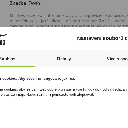
Značka:
Dosh
I přesto, že jsou informace o výrobcích pravidelně aktualiz
odpovědnost za jakékoliv nesprávné informace. To však nemá vl
zákona. Tyto informace jsou podávány pouze pro osobní použit
kopírovány bez předchozího souhlasu DonPealo ani bez řádnéh
Nastavení souborů c
Souhlas
Detaily
Více o coo
í cookies: Aby všechno fungovalo, jak má.
 cookies, aby se vám web dobře prohlížel a vše fungovalo - od vyhledávání
ré vás zajímají. Navíc nám tím pomůžete web zlepšovat.
Taylors Earl Grey Tea
A.H.Riise Royal Danish
20x2,5g - Černý
Navy Strenght 0,7l