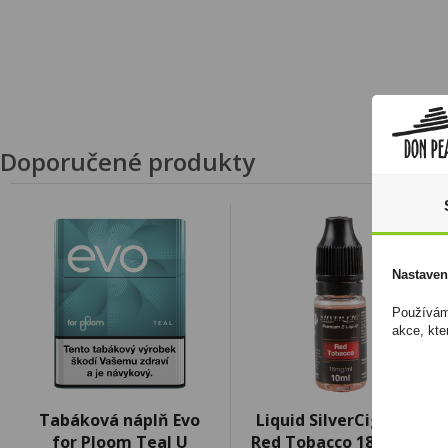
Doporučené produkty
Nastaven
Používáme
akce, kte
Tabáková náplň Evo
Liquid SilverCig 10ml
for Ploom Teal U
Red Tobacco 18mg/ml