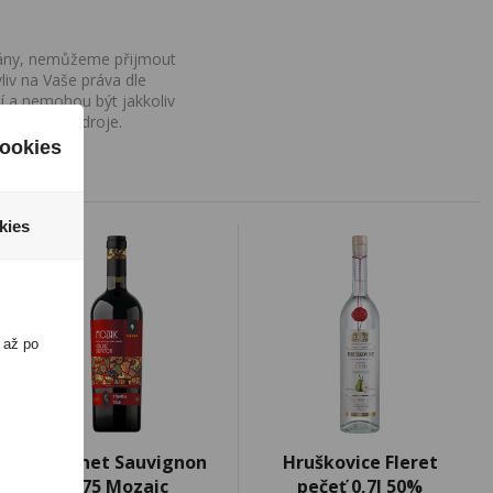
ovány, nemůžeme přijmout
iv na Vaše práva dle
í a nemohou být jakkoliv
o uvedení zdroje.
ookies
kies
 až po
Cabernet Sauvignon
Hruškovice Fleret
0,75 Mozaic
pečeť 0,7l 50%