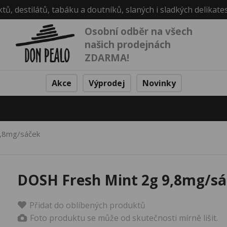
ktů, destilátů, tabáku a doutníků, slaných i sladkých delikate
Osobní odběr na všech
našich prodejnách
ZDARMA!
Akce
Výprodej
Novinky
9,8mg/sáček
DOSH Fresh Mint 2g 9,8mg/s
Přidat do oblíbených produktů
Foto produktu se může od skutečnosti mírně lišit.