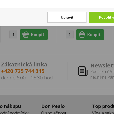
aromatický čaj 50g
55% (karton)
89 Kč
1 279 Kč
Upravit
Povolit 
Cena za:
1 ks
Cena za:
1 ks
Skladem:
50 - 100 ks
Skladem:
5 - 50 ks
Zákaznická linka
Newslet
+420 725 744 315
Zde se můžet
denně 6:00 – 15:30 hod
neunikne Vám
 o nákupu
Don Pealo
Top prod
odní podmínky
O společnosti
Vína a sekt