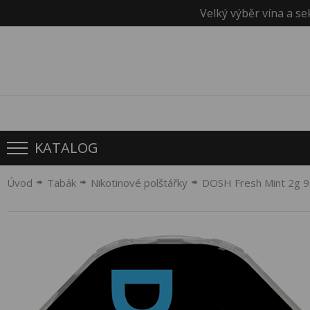
Velký výběr vína a se
KATALOG
Úvod
Tabák
Nikotinové polštářky
DOSH Fresh Mint 2g 