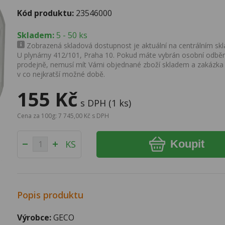
Kód produktu:
23546000
Skladem:
5 - 50 ks
Zobrazená skladová dostupnost je aktuální na centrálním skla
U plynárny 412/101, Praha 10. Pokud máte vybrán osobní odběr 
prodejně, nemusí mít Vámi objednané zboží skladem a zakázka
v co nejkratší možné době.
155 Kč
s DPH (1 ks)
Cena za 100g: 7 745,00 Kč s DPH
Koupit
KS
Popis produktu
Výrobce:
GECO