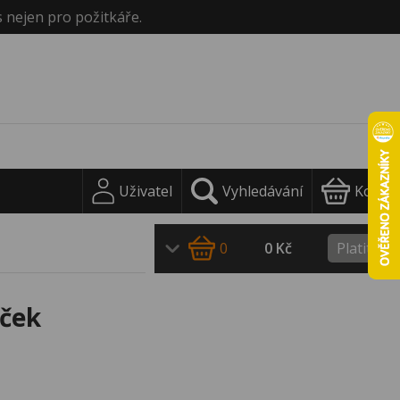
s nejen pro požitkáře.
Uživatel
Vyhledávání
Košík
0
0 Kč
Platit
áček