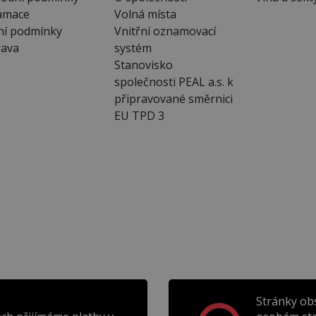
amace
Volná místa
ní podmínky
Vnitřní oznamovací
ava
systém
Stanovisko
společnosti PEAL a.s. k
připravované směrnici
EU TPD 3
Stránky ob