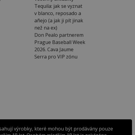
Tequila: jak se vyznat
v blanco, reposado a
añejo (a jak ji pít jinak
než na ex)
Don Pealo partnerem
Prague Baseball Week
2026. Cava Jaume
Serra pro VIP zónu
sahují výrobky, které mohou být prodávány pouze