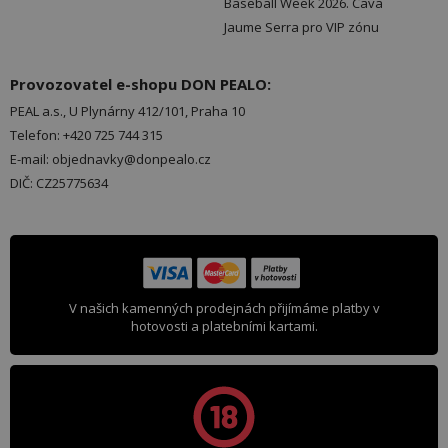
Baseball Week 2026. Cava
Jaume Serra pro VIP zónu
Provozovatel e-shopu DON PEALO:
PEAL a.s., U Plynárny 412/101, Praha 10
Telefon: +420 725 744 315
E-mail: objednavky@donpealo.cz
DIČ: CZ25775634
V našich kamenných prodejnách přijímáme platby v
hotovosti a platebními kartami.