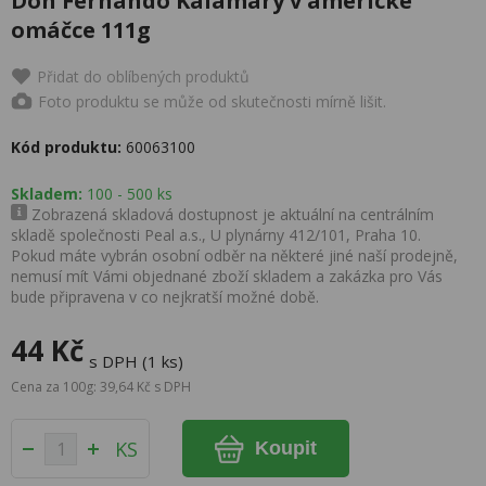
Don Fernando Kalamáry v americké
omáčce 111g
Přidat do oblíbených produktů
Foto produktu se může od skutečnosti mírně lišit.
Kód produktu:
60063100
Skladem:
100 - 500 ks
Zobrazená skladová dostupnost je aktuální na centrálním
skladě společnosti Peal a.s., U plynárny 412/101, Praha 10.
Pokud máte vybrán osobní odběr na některé jiné naší prodejně,
nemusí mít Vámi objednané zboží skladem a zakázka pro Vás
bude připravena v co nejkratší možné době.
44 Kč
s DPH (1 ks)
Cena za 100g: 39,64 Kč s DPH
KS
Koupit