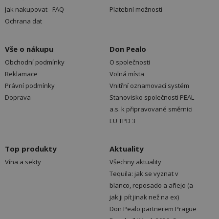
Jak nakupovat - FAQ
Platební možnosti
Ochrana dat
Vše o nákupu
Don Pealo
Obchodní podmínky
O společnosti
Reklamace
Volná místa
Právní podmínky
Vnitřní oznamovací systém
Doprava
Stanovisko společnosti PEAL
a.s. k připravované směrnici
EU TPD 3
Top produkty
Aktuality
Vína a sekty
Všechny aktuality
Tequila: jak se vyznat v
blanco, reposado a añejo (a
jak ji pít jinak než na ex)
Don Pealo partnerem Prague