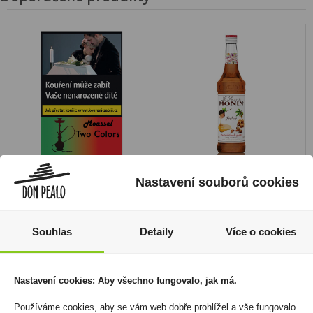
Tabák Moassel Two
Monin Praline 0,7l
Nastavení souborů cookies
Colors 50g
299 Kč
139 Kč
Cena za:
1 ks
Skladem:
do 5 ks
Souhlas
Cena za:
1 ks
Detaily
Více o cookies
Skladem:
5 - 50 ks
Nastavení cookies: Aby všechno fungovalo, jak má.
Používáme cookies, aby se vám web dobře prohlížel a vše fungovalo