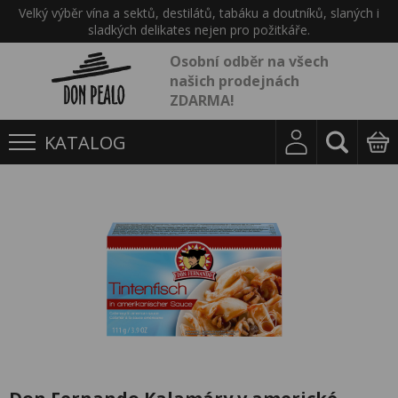
Velký výběr vína a sektů, destilátů, tabáku a doutníků, slaných i
sladkých delikates nejen pro požitkáře.
Osobní odběr na všech
našich prodejnách
ZDARMA!
KATALOG