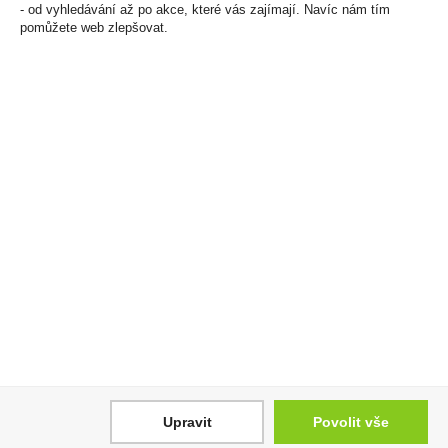
- od vyhledávání až po akce, které vás zajímají. Navíc nám tím
pomůžete web zlepšovat.
Lion 42g
Whisky Jack Daniels
Gentleman Jack 0,7l
17 Kč
40%
Cena za:
1 ks
759 Kč
Skladem:
100 - 500 ks
Cena za:
1 ks
Skladem:
5 - 50 ks
Upravit
Povolit vše