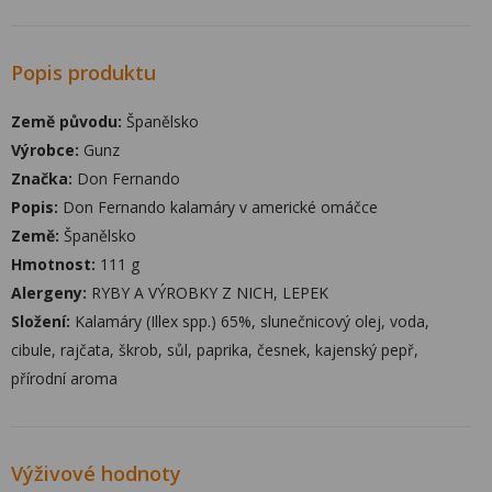
Popis produktu
Země původu:
Španělsko
Výrobce:
Gunz
Značka:
Don Fernando
Popis:
Don Fernando kalamáry v americké omáčce
Země:
Španělsko
Hmotnost:
111 g
Alergeny:
RYBY A VÝROBKY Z NICH, LEPEK
Složení:
Kalamáry (Illex spp.) 65%, slunečnicový olej, voda,
cibule, rajčata, škrob, sůl, paprika, česnek, kajenský pepř,
přírodní aroma
Výživové hodnoty