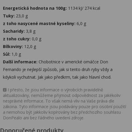
Energetická hodnota na 100g:
1134 kJ/ 274 kcal
Tuky:
23,0 g
z toho nasycené mastné kyseliny:
6,0 g
Sacharidy:
3,8 g
z toho cukry:
0,0 g
Bílkoviny:
12,0 g
Sůl:
1,0 g
Další informace:
Chobotnice v americké omáčce Don
Fernando je nejlepší způsob, jak si tento druh ryby vždy a
kdykoli vychutnat. Jak jako předkrm, tak jako hlavní chod.
I přesto, že jsou informace o výrobcích pravidelně
aktualizovány, nemůžeme přijmout odpovědnost za jakékoliv
nesprávné informace. To však nemá vliv na Vaše práva dle
zákona. Tyto informace jsou podávány pouze pro osobní použití
a nemohou být jakkoliv kopírovány bez předchozího souhlasu
DonPealo ani bez řádného uvedení zdroje.
Doporučené produkty