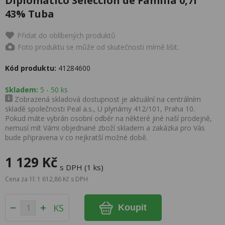
Diplomatico Seleccion de Familia 0,7l
43% Tuba
Přidat do oblíbených produktů
Foto produktu se může od skutečnosti mírně lišit.
Kód produktu:
41284600
Skladem:
5 - 50 ks
Zobrazená skladová dostupnost je aktuální na centrálním
skladě společnosti Peal a.s., U plynárny 412/101, Praha 10.
Pokud máte vybrán osobní odběr na některé jiné naší prodejně,
nemusí mít Vámi objednané zboží skladem a zakázka pro Vás
bude připravena v co nejkratší možné době.
1 129 Kč
s DPH (1 ks)
Cena za 1l: 1 612,86 Kč s DPH
KS
Koupit