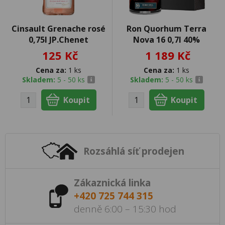
Cinsault Grenache rosé
Ron Quorhum Terra
0,75l JP.Chenet
Nova 16 0,7l 40%
125 Kč
1 189 Kč
Cena za:
1 ks
Cena za:
1 ks
Skladem:
5 - 50 ks
Skladem:
5 - 50 ks
Rozsáhlá síť prodejen
Zákaznická linka
+420 725 744 315
denně 6:00 – 15:30 hod