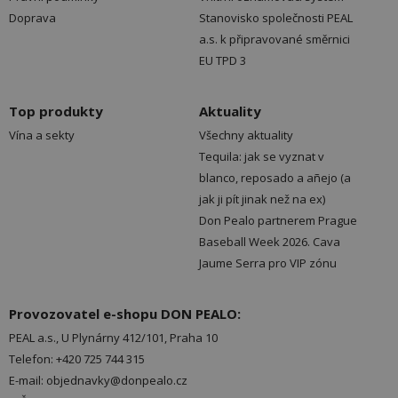
Doprava
Stanovisko společnosti PEAL
a.s. k připravované směrnici
EU TPD 3
Top produkty
Aktuality
Vína a sekty
Všechny aktuality
Tequila: jak se vyznat v
blanco, reposado a añejo (a
jak ji pít jinak než na ex)
Don Pealo partnerem Prague
Baseball Week 2026. Cava
Jaume Serra pro VIP zónu
Provozovatel e-shopu DON PEALO:
PEAL a.s., U Plynárny 412/101, Praha 10
Telefon: +420 725 744 315
E-mail: objednavky@donpealo.cz