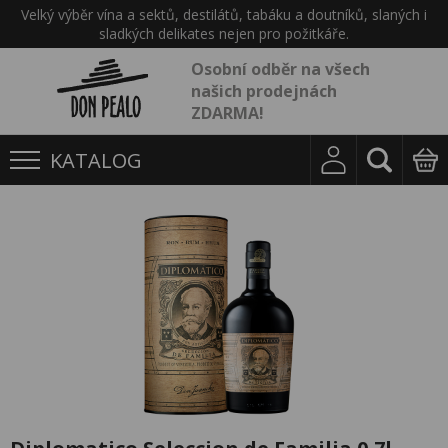
Velký výběr vína a sektů, destilátů, tabáku a doutníků, slaných i
sladkých delikates nejen pro požitkáře.
Osobní odběr na všech
našich prodejnách
ZDARMA!
KATALOG