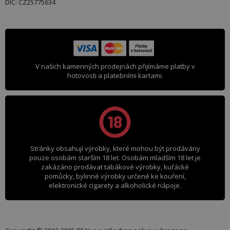
DIČ: CZ25775634
V našich kamenných prodejnách přijímáme platby v
hotovosti a platebními kartami.
Stránky obsahují výrobky, které mohou být prodávány
pouze osobám starším 18 let. Osobám mladším 18 let je
zakázáno prodávat tabákové výrobky, kuřácké
pomůcky, bylinné výrobky určené ke kouření,
elektronické cigarety a alkoholické nápoje.