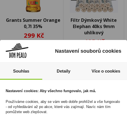
Grants Summer Orange
Filtr Dýmkový White
0,7l 35%
Elephan 40ks 9mm
uhlíkový
299 Kč
135 Kč
Cena za:
1 ks
Skladem:
do 5 ks
Cena za:
1 ks
Nastavení souborů cookies
Skladem:
100 - 500 ks
Souhlas
Detaily
Více o cookies
Nastavení cookies: Aby všechno fungovalo, jak má.
Používáme cookies, aby se vám web dobře prohlížel a vše fungovalo
- od vyhledávání až po akce, které vás zajímají. Navíc nám tím
pomůžete web zlepšovat.