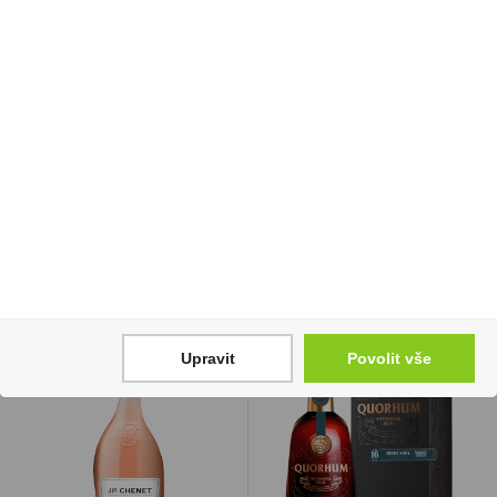
Rulandské šedé 0,75l
Martini Rosato 1l 15%
Víno Motýl
269 Kč
110 Kč
Cena za:
1 ks
Skladem:
do 5 ks
Cena za:
1 ks
Skladem:
50 - 100 ks
Upravit
Povolit vše