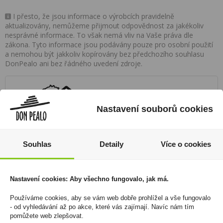
I přesto, že jsou informace o výrobcích pravidelně
aktualizovány, nemůžeme přijmout odpovědnost za jakékoliv
nesprávné informace. To však nemá vliv na Vaše práva dle
zákona. Tyto informace jsou podávány pouze pro osobní použití
a nemohou být jakkoliv kopírovány bez předchozího souhlasu
DonPealo ani bez řádného uvedení zdroje.
Rozsáhlá síť prodejen
Nastavení souborů cookies
Zákaznická linka
+420 725 744 315
Souhlas
Detaily
Více o cookies
denně 6:00 – 15:30 hod
Newsletter
Nastavení cookies: Aby všechno fungovalo, jak má.
Zde se můžete registrovat k odběru novinek a
Používáme cookies, aby se vám web dobře prohlížel a vše fungovalo
neunikne Vám žádná akční nabídka a sleva!
- od vyhledávání až po akce, které vás zajímají. Navíc nám tím
pomůžete web zlepšovat.