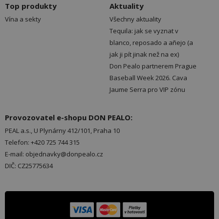
Top produkty
Aktuality
Vína a sekty
Všechny aktuality
Tequila: jak se vyznat v
blanco, reposado a añejo (a
jak ji pít jinak než na ex)
Don Pealo partnerem Prague
Baseball Week 2026. Cava
Jaume Serra pro VIP zónu
Provozovatel e-shopu DON PEALO:
PEAL a.s., U Plynárny 412/101, Praha 10
Telefon: +420 725 744 315
E-mail: objednavky@donpealo.cz
DIČ: CZ25775634