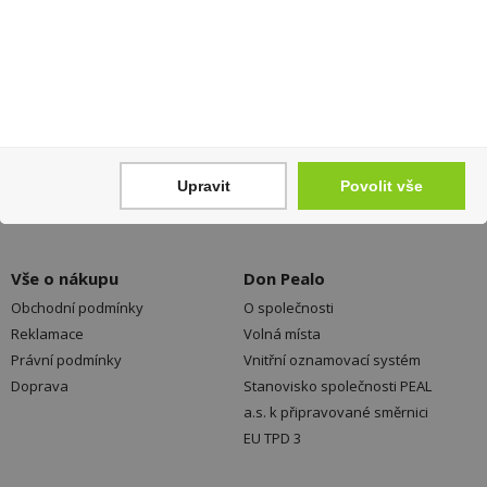
Registrovat
Váš nákup
Prodejny
Registrace
Kamenné prodejny a výdejní
Přihlášení
místa ZDARMA
Upravit
Povolit vše
Jak nakupovat - FAQ
Platební možnosti
Ochrana dat
Vše o nákupu
Don Pealo
Obchodní podmínky
O společnosti
Reklamace
Volná místa
Právní podmínky
Vnitřní oznamovací systém
Doprava
Stanovisko společnosti PEAL
a.s. k připravované směrnici
EU TPD 3