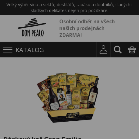
Velký výběr vína a sektů, destilátů, tabáku a doutníků, slaných i
sladkých delikates nejen pro požitkáře.
Osobní odběr na všech
našich prodejnách
ZDARMA!
KATALOG