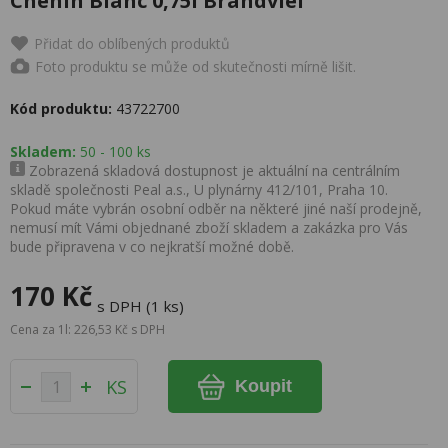
Chenin Blanc 0,75l Brandvlei
Přidat do oblíbených produktů
Foto produktu se může od skutečnosti mírně lišit.
Kód produktu:
43722700
Skladem:
50 - 100 ks
Zobrazená skladová dostupnost je aktuální na centrálním
skladě společnosti Peal a.s., U plynárny 412/101, Praha 10.
Pokud máte vybrán osobní odběr na některé jiné naší prodejně,
nemusí mít Vámi objednané zboží skladem a zakázka pro Vás
bude připravena v co nejkratší možné době.
170 Kč
s DPH (1 ks)
Cena za 1l: 226,53 Kč s DPH
KS
Koupit