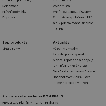
Obchodní podmínky
O společnosti
Reklamace
Volná místa
Právní podmínky
Vnitřní oznamovací systém
Doprava
Stanovisko společnosti PEAL
a.s. k připravované směrnici
EU TPD 3
Top produkty
Aktuality
Vína a sekty
Všechny aktuality
Tequila: jak se vyznat v
blanco, reposado a añejo (a
jak ji pít jinak než na ex)
Don Pealo partnerem Prague
Baseball Week 2026. Cava
Jaume Serra pro VIP zónu
Provozovatel e-shopu DON PEALO:
PEAL a.s., U Plynárny 412/101, Praha 10