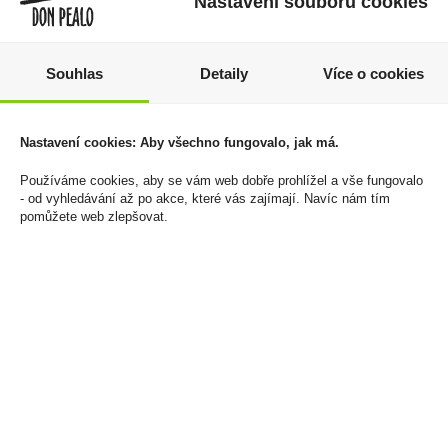
Nastavení souborů cookies
Souhlas
Detaily
Více o cookies
Višňovka 0,7l 25%
Champagne Veuve
Sudlička
Clicquot Brut 0,75l Puffy
Nastavení cookies: Aby všechno fungovalo, jak má.
Holder
499 Kč
1 399 Kč
Používáme cookies, aby se vám web dobře prohlížel a vše fungovalo
Cena za:
1 ks
- od vyhledávání až po akce, které vás zajímají. Navíc nám tím
Skladem:
5 - 50 ks
Cena za:
1 ks
pomůžete web zlepšovat.
Skladem:
5 - 50 ks