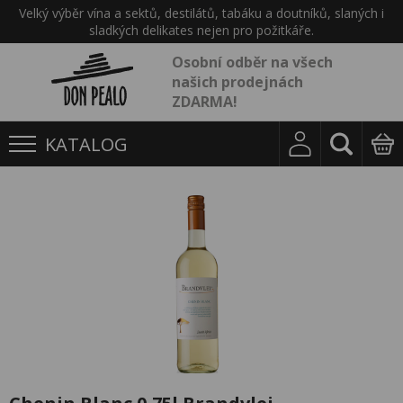
Velký výběr vína a sektů, destilátů, tabáku a doutníků, slaných i
sladkých delikates nejen pro požitkáře.
Osobní odběr na všech
našich prodejnách
ZDARMA!
KATALOG