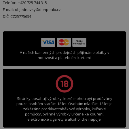
Telefon: +420 725 744 315
E-mail: objednavky@donpealo.cz
DIČ: CZ25775634
V našich kamenných prodejnách přijímáme platby v
hotovosti a platebními kartami.
Stránky obsahují výrobky, které mohou být prodávány
pouze osobám starším 18 let. Osobám mladším 18 let je
zakázáno prodávat tabákové výrobky, kuřácké
pomůcky, bylinné výrobky určené ke kouření,
elektronické cigarety a alkoholické nápoje.