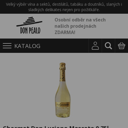
Velký výběr vína a sektů, destilátů, tabáku a doutníků, slaných i
sladkých delikates nejen pro požitkáře.
Osobní odběr na všech
našich prodejnách
ZDARMA!
KATALOG