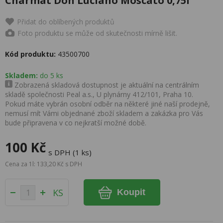
Charmat Don Luciano Moscato 0,75l
Přidat do oblíbených produktů
Foto produktu se může od skutečnosti mírně lišit.
Kód produktu:
43500700
Skladem:
do 5 ks
Zobrazená skladová dostupnost je aktuální na centrálním
skladě společnosti Peal a.s., U plynárny 412/101, Praha 10.
Pokud máte vybrán osobní odběr na některé jiné naší prodejně,
nemusí mít Vámi objednané zboží skladem a zakázka pro Vás
bude připravena v co nejkratší možné době.
100 Kč
s DPH (1 ks)
Cena za 1l: 133,20 Kč s DPH
KS
Koupit