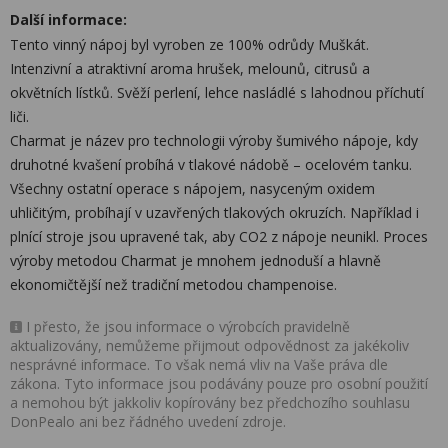
Další informace:
Tento vinný nápoj byl vyroben ze 100% odrůdy Muškát.
Intenzivní a atraktivní aroma hrušek, melounů, citrusů a
okvětních lístků. Svěží perlení, lehce nasládlé s lahodnou příchutí
liči.
Charmat je název pro technologii výroby šumivého nápoje, kdy
druhotné kvašení probíhá v tlakové nádobě – ocelovém tanku.
Všechny ostatní operace s nápojem, nasyceným oxidem
uhličitým, probíhají v uzavřených tlakových okruzích. Například i
plnící stroje jsou upravené tak, aby CO2 z nápoje neunikl. Proces
výroby metodou Charmat je mnohem jednoduší a hlavně
ekonomičtější než tradiční metodou champenoise.
I přesto, že jsou informace o výrobcích pravidelně
aktualizovány, nemůžeme přijmout odpovědnost za jakékoliv
nesprávné informace. To však nemá vliv na Vaše práva dle
zákona. Tyto informace jsou podávány pouze pro osobní použití
a nemohou být jakkoliv kopírovány bez předchozího souhlasu
DonPealo ani bez řádného uvedení zdroje.