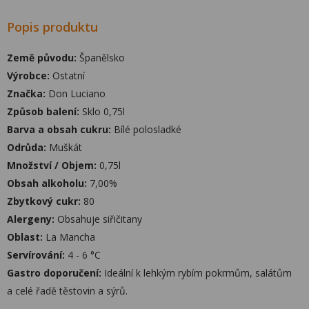
Popis produktu
Země původu:
Španělsko
Výrobce:
Ostatní
Značka:
Don Luciano
Způsob balení:
Sklo 0,75l
Barva a obsah cukru:
Bílé polosladké
Odrůda:
Muškát
Množství / Objem:
0,75l
Obsah alkoholu:
7,00%
Zbytkový cukr:
80
Alergeny:
Obsahuje siřičitany
Oblast:
La Mancha
Servírování:
4 - 6 °C
Gastro doporučení:
Ideální k lehkým rybím pokrmům, salátům
a celé řadě těstovin a sýrů.