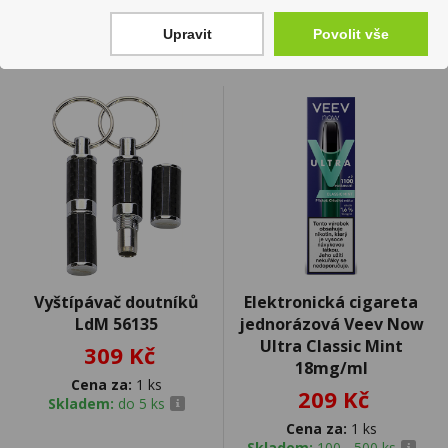
Upravit
Povolit vše
Vyštípávač doutníků
Elektronická cigareta
LdM 56135
jednorázová Veev Now
Ultra Classic Mint
309 Kč
18mg/ml
Cena za:
1 ks
209 Kč
Skladem:
do 5 ks
Cena za:
1 ks
Skladem:
100 - 500 ks