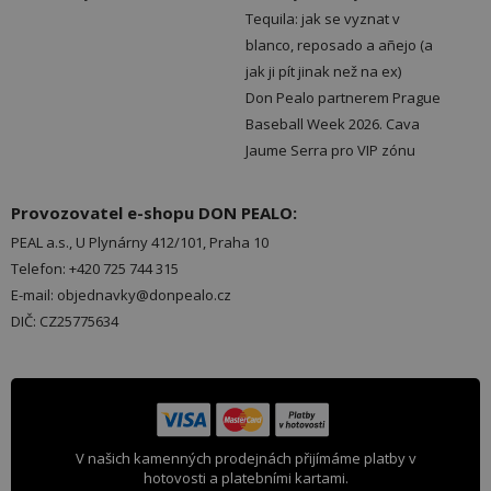
Tequila: jak se vyznat v
blanco, reposado a añejo (a
jak ji pít jinak než na ex)
Don Pealo partnerem Prague
Baseball Week 2026. Cava
Jaume Serra pro VIP zónu
Provozovatel e-shopu DON PEALO:
PEAL a.s., U Plynárny 412/101, Praha 10
Telefon: +420 725 744 315
E-mail: objednavky@donpealo.cz
DIČ: CZ25775634
V našich kamenných prodejnách přijímáme platby v
hotovosti a platebními kartami.