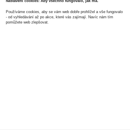
Nastavení cookies: Aby všechno fungovalo, jak má.
Používáme cookies, aby se vám web dobře prohlížel a vše fungovalo
- od vyhledávání až po akce, které vás zajímají. Navíc nám tím
pomůžete web zlepšovat.
Taylors Green Tea With
Elektronická cigareta
Jasmine 20x2g- Zelený
jednorázová Vuse Go
čaj s jsamínovým
1000 Pen Peppermint
aroma 40g
Ice 18mg/ml
90 Kč
219 Kč
Cena za:
1 ks
Cena za:
1 ks
Skladem:
50 - 100 ks
Skladem:
100 - 500 ks