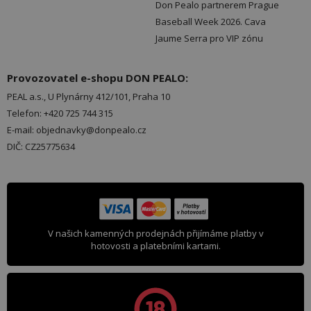
Don Pealo partnerem Prague
Baseball Week 2026. Cava
Jaume Serra pro VIP zónu
Provozovatel e-shopu DON PEALO:
PEAL a.s., U Plynárny 412/101, Praha 10
Telefon: +420 725 744 315
E-mail: objednavky@donpealo.cz
DIČ: CZ25775634
V našich kamenných prodejnách přijímáme platby v
hotovosti a platebními kartami.