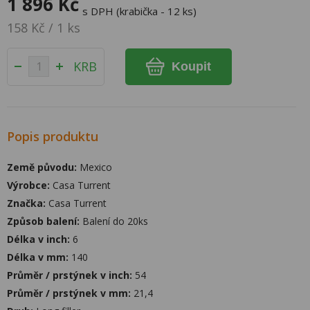
1 896 Kč
s DPH (krabička - 12 ks)
158 Kč / 1 ks
KRB
Koupit
Popis produktu
Země původu:
Mexico
Výrobce:
Casa Turrent
Značka:
Casa Turrent
Způsob balení:
Balení do 20ks
Délka v inch:
6
Délka v mm:
140
Průměr / prstýnek v inch:
54
Průměr / prstýnek v mm:
21,4