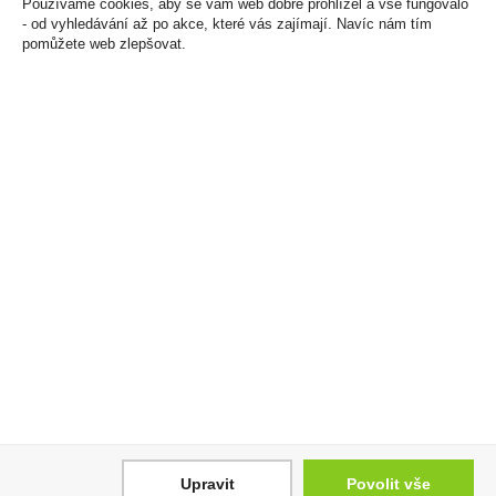
Používáme cookies, aby se vám web dobře prohlížel a vše fungovalo
- od vyhledávání až po akce, které vás zajímají. Navíc nám tím
pomůžete web zlepšovat.
CAMEL Shorts Yellow
Gin Beefeater Pink 1l
162Kč U
37,5%
1 620 Kč
549 Kč
Cena za:
balení (10 ks)
Cena za:
1 ks
Skladem:
100 - 500 balení
Skladem:
5 - 50 ks
Upravit
Povolit vše