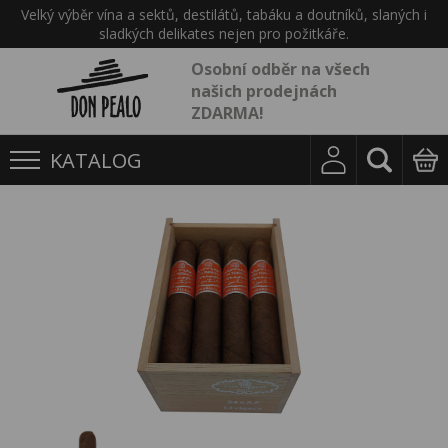
Velký výběr vína a sektů, destilátů, tabáku a doutníků, slaných i
sladkých delikates nejen pro požitkáře.
Osobní odběr na všech
našich prodejnách
ZDARMA!
KATALOG