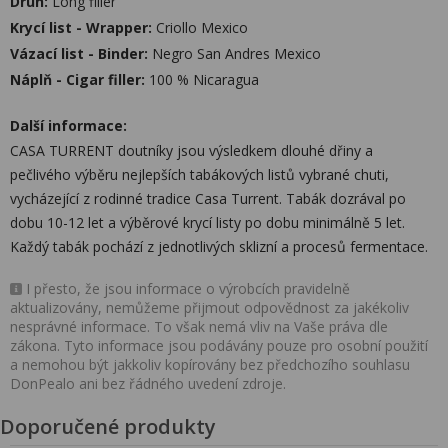
Druh:
Long filler
Krycí list - Wrapper:
Criollo Mexico
Vázací list - Binder:
Negro San Andres Mexico
Náplň - Cigar filler:
100 % Nicaragua
Další informace:
CASA TURRENT doutníky jsou výsledkem dlouhé dřiny a
pečlivého výběru nejlepších tabákových listů vybrané chuti,
vycházející z rodinné tradice Casa Turrent. Tabák dozrával po
dobu 10-12 let a výběrové krycí listy po dobu minimálně 5 let.
Každý tabák pochází z jednotlivých sklizní a procesů fermentace.
I přesto, že jsou informace o výrobcích pravidelně
aktualizovány, nemůžeme přijmout odpovědnost za jakékoliv
nesprávné informace. To však nemá vliv na Vaše práva dle
zákona. Tyto informace jsou podávány pouze pro osobní použití
a nemohou být jakkoliv kopírovány bez předchozího souhlasu
DonPealo ani bez řádného uvedení zdroje.
Doporučené produkty