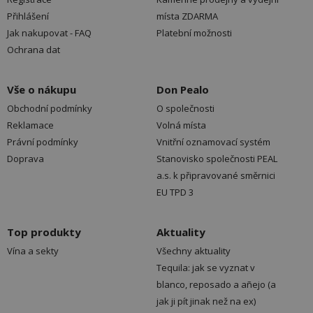
Přihlášení
místa ZDARMA
Jak nakupovat - FAQ
Platební možnosti
Ochrana dat
Vše o nákupu
Don Pealo
Obchodní podmínky
O společnosti
Reklamace
Volná místa
Právní podmínky
Vnitřní oznamovací systém
Doprava
Stanovisko společnosti PEAL
a.s. k připravované směrnici
EU TPD 3
Top produkty
Aktuality
Vína a sekty
Všechny aktuality
Tequila: jak se vyznat v
blanco, reposado a añejo (a
jak ji pít jinak než na ex)