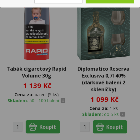
Tabák cigaretový Rapid
Diplomatico Reserva
Volume 30g
Exclusiva 0,7l 40%
(dárkové balení 2
1 139 Kč
skleničky)
Cena za:
balení (5 ks)
1 099 Kč
Skladem:
50 - 100 balení
Cena za:
1 ks
Skladem:
do 5 ks