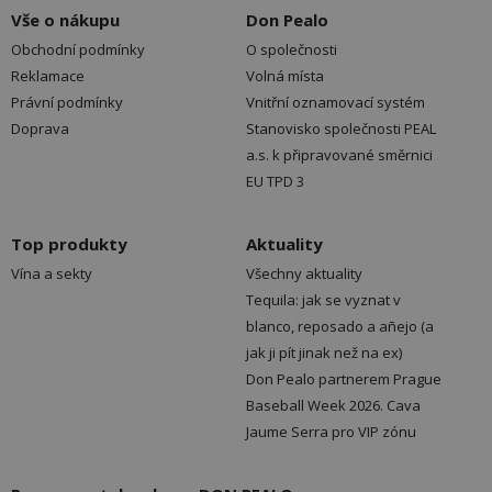
Vše o nákupu
Don Pealo
Obchodní podmínky
O společnosti
Reklamace
Volná místa
Právní podmínky
Vnitřní oznamovací systém
Doprava
Stanovisko společnosti PEAL
a.s. k připravované směrnici
EU TPD 3
Top produkty
Aktuality
Vína a sekty
Všechny aktuality
Tequila: jak se vyznat v
blanco, reposado a añejo (a
jak ji pít jinak než na ex)
Don Pealo partnerem Prague
Baseball Week 2026. Cava
Jaume Serra pro VIP zónu