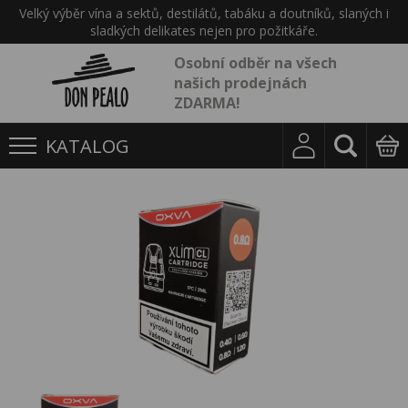
Velký výběr vína a sektů, destilátů, tabáku a doutníků, slaných i
sladkých delikates nejen pro požitkáře.
Osobní odběr na všech
našich prodejnách
ZDARMA!
KATALOG