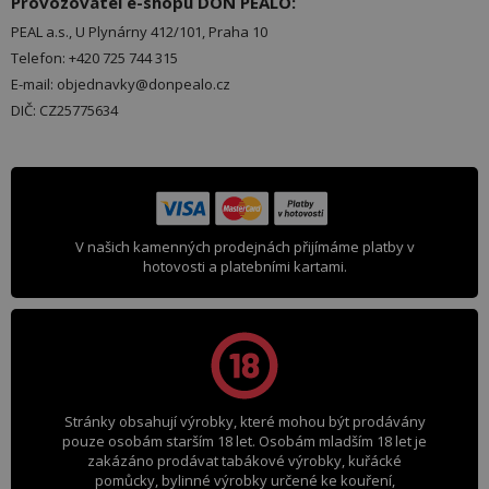
Provozovatel e-shopu DON PEALO:
PEAL a.s., U Plynárny 412/101, Praha 10
Telefon: +420 725 744 315
E-mail: objednavky@donpealo.cz
DIČ: CZ25775634
V našich kamenných prodejnách přijímáme platby v
hotovosti a platebními kartami.
Stránky obsahují výrobky, které mohou být prodávány
pouze osobám starším 18 let. Osobám mladším 18 let je
zakázáno prodávat tabákové výrobky, kuřácké
pomůcky, bylinné výrobky určené ke kouření,