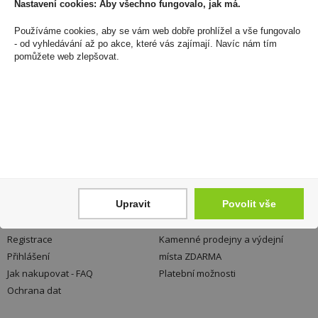
Nastavení cookies: Aby všechno fungovalo, jak má.
Zákaznická linka
+420 725 744 315
Používáme cookies, aby se vám web dobře prohlížel a vše fungovalo
denně 6:00 – 15:30 hod
- od vyhledávání až po akce, které vás zajímají. Navíc nám tím
pomůžete web zlepšovat.
Newsletter
Zde se můžete registrovat k odběru novinek a
neunikne Vám žádná akční nabídka a sleva!
Registrovat
Upravit
Povolit vše
Váš nákup
Prodejny
Registrace
Kamenné prodejny a výdejní
Přihlášení
místa ZDARMA
Jak nakupovat - FAQ
Platební možnosti
Ochrana dat