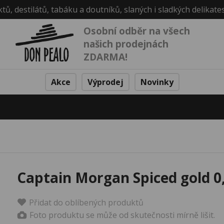
ktů, destilátů, tabáku a doutníků, slaných i sladkých delikate
Osobní odběr na všech
našich prodejnách
ZDARMA!
Akce
Výprodej
Novinky
Captain Morgan Spiced gold 0
Přidat do oblíbených produktů
Foto produktu se může od skutečnosti mírně lišit.