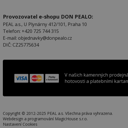
Provozovatel e-shopu DON PEALO:
PEAL a.s., U Plynárny 412/101, Praha 10
Telefon: +420 725 744 315
E-mail: objednavky@donpealo.cz
DIČ: CZ25775634
V našich kamenných prodejná
hotovosti a platebními kartam
Copyright © 2012-2025 PEAL a.s. Všechna práva vyhrazena.
Webdesign a programování
MagicHouse s.r.o.
Nastavení Cookies