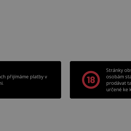
Stránky ob
ch přijímáme platby v
osobám sta
i.
prodávat t
určené ke k