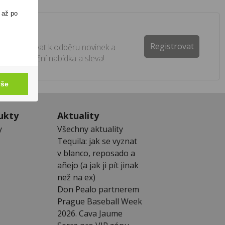
 až po
ter
Registrovat
e registrovat k odběru novinek a
 žádná akční nabídka a sleva!
vše
ukty
Aktuality
y
Všechny aktuality
Tequila: jak se vyznat
v blanco, reposado a
añejo (a jak ji pít jinak
než na ex)
Don Pealo partnerem
Prague Baseball Week
2026. Cava Jaume