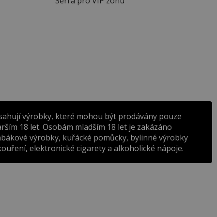
Serra pro VIP zónu
sahují výrobky, které mohou být prodávány pouze
rším 18 let. Osobám mladším 18 let je zakázáno
abákové výrobky, kuřácké pomůcky, bylinné výrobky
ouření, elektronické cigarety a alkoholické nápoje.