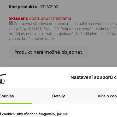
Kód produktu:
90260500
Skladem:
dostupnost neznámá
Zobrazená skladová dostupnost je aktuální na centrálním skla
U plynárny 412/101, Praha 10. Pokud máte vybrán osobní odběr 
prodejně, nemusí mít Vámi objednané zboží skladem a zakázka
v co nejkratší možné době.
Produkt není možné objednat.
Popis produktu
Nastavení souborů c
Způsob balení:
Sklo 0,75l
Souhlas
Detaily
Více o coo
I přesto, že jsou informace o výrobcích pravidelně aktualiz
odpovědnost za jakékoliv nesprávné informace. To však nemá vl
zákona. Tyto informace jsou podávány pouze pro osobní použit
kopírovány bez předchozího souhlasu DonPealo ani bez řádnéh
í cookies: Aby všechno fungovalo, jak má.