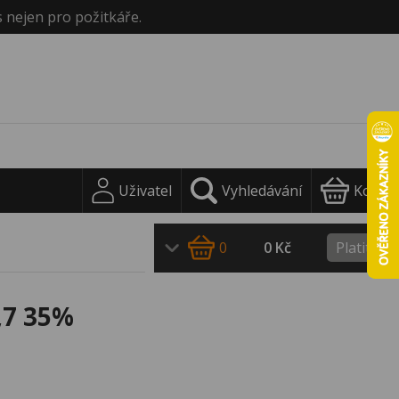
s nejen pro požitkáře.
Uživatel
Vyhledávání
Košík
0
0 Kč
Platit
,7 35%