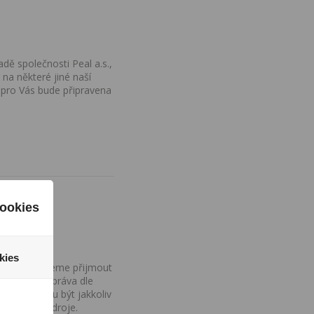
dě společnosti Peal a.s.,
na některé jiné naší
 pro Vás bude připravena
ookies
kies
ovány, nemůžeme přijmout
iv na Vaše práva dle
í a nemohou být jakkoliv
o uvedení zdroje.