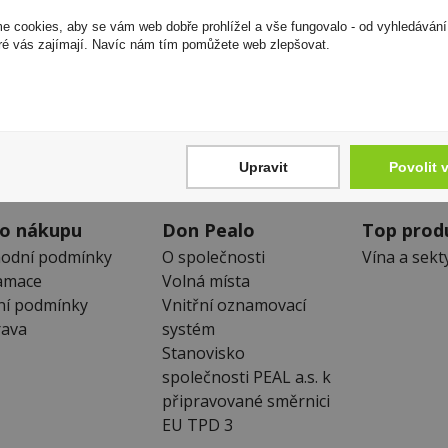
 cookies, aby se vám web dobře prohlížel a vše fungovalo - od vyhledávání
ré vás zajímají. Navíc nám tím pomůžete web zlepšovat.
Zákaznická linka
Newslet
+420 725 744 315
Zde se můžet
denně 6:00 – 15:30 hod
neunikne Vám
Upravit
Povolit 
 o nákupu
Don Pealo
Top prod
odní podmínky
O společnosti
Vína a sekt
amace
Volná místa
ní podmínky
Vnitřní oznamovací
ava
systém
Stanovisko
společnosti PEAL a.s. k
připravované směrnici
EU TPD 3