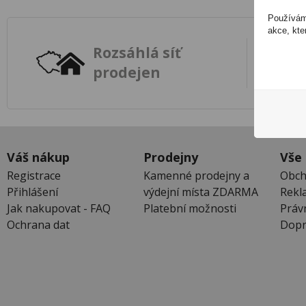
Používáme
akce, kte
Rozsáhlá síť
prodejen
Váš nákup
Prodejny
Vše
Registrace
Kamenné prodejny a
Obch
Přihlášení
výdejní místa ZDARMA
Rekl
Jak nakupovat - FAQ
Platební možnosti
Práv
Ochrana dat
Dopr