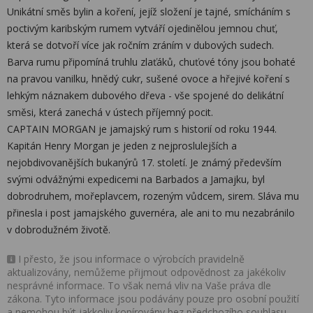
Unikátní směs bylin a koření, jejíž složení je tajné, smícháním s
poctivým karibským rumem vytváří ojedinělou jemnou chuť,
která se dotvoří více jak ročním zráním v dubových sudech.
Barva rumu připomíná truhlu zlaťáků, chuťové tóny jsou bohaté
na pravou vanilku, hnědý cukr, sušené ovoce a hřejivé koření s
lehkým náznakem dubového dřeva - vše spojené do delikátní
směsi, která zanechá v ústech příjemný pocit.
CAPTAIN MORGAN je jamajský rum s historií od roku 1944.
Kapitán Henry Morgan je jeden z nejproslulejších a
nejobdivovanějších bukanýrů 17. století. Je známý především
svými odvážnými expedicemi na Barbados a Jamajku, byl
dobrodruhem, mořeplavcem, rozeným vůdcem, sirem. Sláva mu
přinesla i post jamajského guvernéra, ale ani to mu nezabránilo
v dobrodužném životě.
I přesto, že jsou informace o výrobcích pravidelně
aktualizovány, nemůžeme přijmout odpovědnost za jakékoliv
nesprávné informace. To však nemá vliv na Vaše práva dle
zákona. Tyto informace jsou podávány pouze pro osobní použití
a nemohou být jakkoliv kopírovány bez předchozího souhlasu