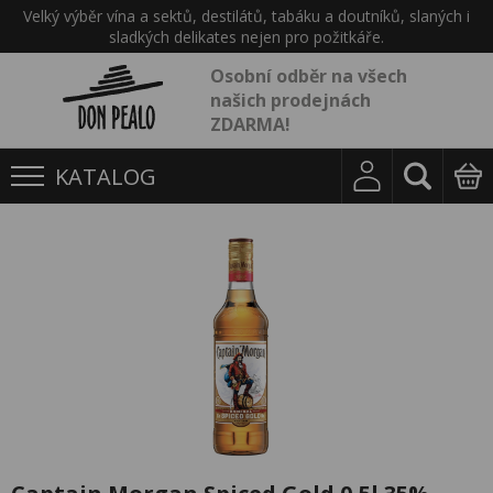
Velký výběr vína a sektů, destilátů, tabáku a doutníků, slaných i
sladkých delikates nejen pro požitkáře.
Osobní odběr na všech
našich prodejnách
ZDARMA!
KATALOG