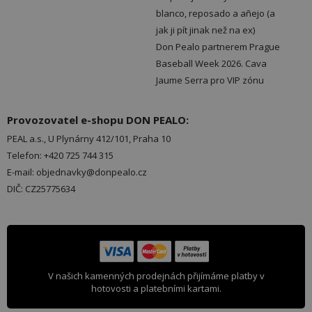
blanco, reposado a añejo (a
jak ji pít jinak než na ex)
Don Pealo partnerem Prague
Baseball Week 2026. Cava
Jaume Serra pro VIP zónu
Provozovatel e-shopu DON PEALO:
PEAL a.s., U Plynárny 412/101, Praha 10
Telefon: +420 725 744 315
E-mail: objednavky@donpealo.cz
DIČ: CZ25775634
V našich kamenných prodejnách přijímáme platby v
hotovosti a platebními kartami.