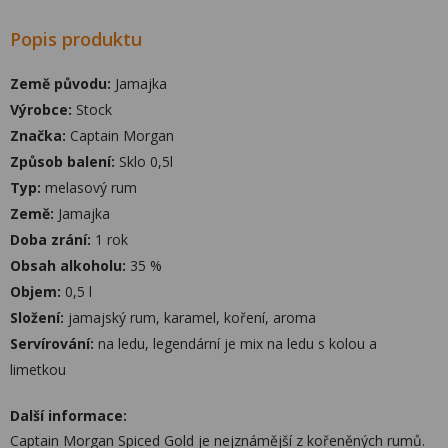
Popis produktu
Země původu:
Jamajka
Výrobce:
Stock
Značka:
Captain Morgan
Způsob balení:
Sklo 0,5l
Typ:
melasový rum
Země:
Jamajka
Doba zrání:
1 rok
Obsah alkoholu:
35 %
Objem:
0,5 l
Složení:
jamajský rum, karamel, koření, aroma
Servírování:
na ledu, legendární je mix na ledu s kolou a
limetkou
Další informace:
Captain Morgan Spiced Gold je nejznámější z kořeněných rumů.