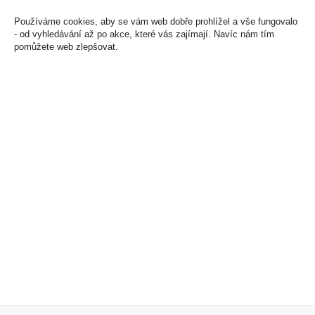
Používáme cookies, aby se vám web dobře prohlížel a vše fungovalo
- od vyhledávání až po akce, které vás zajímají. Navíc nám tím
pomůžete web zlepšovat.
Zweigeltrebe Pozdní
Beskyd Vyzrálá Hruška
sběr 0,75l Habánské
0,7L 35%
Sklepy
469 Kč
199 Kč
Cena za:
1 ks
Skladem:
5 - 50 ks
Cena za:
1 ks
Skladem:
5 - 50 ks