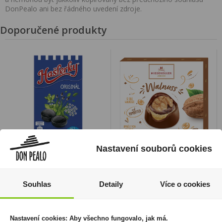
DonPealo ani bez řádného uvedení zdroje.
Doporučené produkty
Nastavení souborů cookies
Hašlerky Original 35g
Niederegger -
Marcipánové pralinky
24 Kč
vlašské ořechy 102g
Souhlas
Detaily
Více o cookies
Cena za:
1 ks
150 Kč
Skladem:
50 - 100 ks
Cena za:
1 ks
Skladem:
50 - 100 ks
Nastavení cookies: Aby všechno fungovalo, jak má.