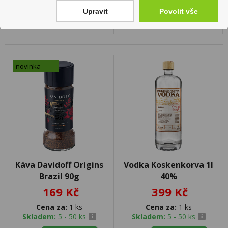
Upravit
Povolit vše
novinka
Káva Davidoff Origins
Vodka Koskenkorva 1l
Brazil 90g
40%
169 Kč
399 Kč
Cena za:
1 ks
Cena za:
1 ks
Skladem:
5 - 50 ks
Skladem:
5 - 50 ks