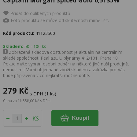
Captain Morgan Spiced Gold 0,5l 35%
Přidat do oblíbených produktů
Foto produktu se může od skutečnosti mírně lišit.
Kód produktu:
41123500
Skladem:
50 - 100 ks
Zobrazená skladová dostupnost je aktuální na centrálním
skladě společnosti Peal a.s., U plynárny 412/101, Praha 10.
Pokud máte vybrán osobní odběr na některé jiné naší prodejně,
nemusí mít Vámi objednané zboží skladem a zakázka pro Vás
bude připravena v co nejkratší možné době.
279 Kč
s DPH (1 ks)
Cena za 1l: 558,00 Kč s DPH
KS
Koupit