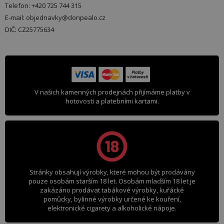
Telefon: +420 725 744 315
E-mail: objednavky@donpealo.cz
DIČ: CZ25775634
V našich kamenných prodejnách přijímáme platby v
hotovosti a platebními kartami.
Stránky obsahují výrobky, které mohou být prodávány
pouze osobám starším 18 let. Osobám mladším 18 let je
zakázáno prodávat tabákové výrobky, kuřácké
pomůcky, bylinné výrobky určené ke kouření,
elektronické cigarety a alkoholické nápoje.