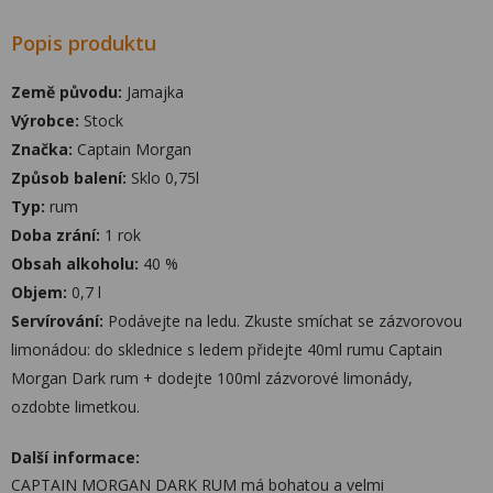
Popis produktu
Země původu:
Jamajka
Výrobce:
Stock
Značka:
Captain Morgan
Způsob balení:
Sklo 0,75l
Typ:
rum
Doba zrání:
1 rok
Obsah alkoholu:
40 %
Objem:
0,7 l
Servírování:
Podávejte na ledu. Zkuste smíchat se zázvorovou
limonádou: do sklednice s ledem přidejte 40ml rumu Captain
Morgan Dark rum + dodejte 100ml zázvorové limonády,
ozdobte limetkou.
Další informace:
CAPTAIN MORGAN DARK RUM má bohatou a velmi