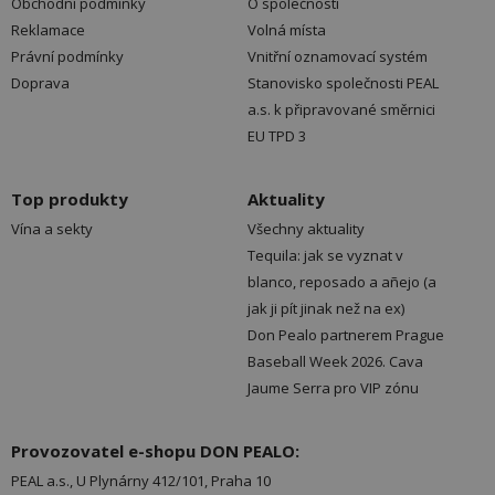
Obchodní podmínky
O společnosti
Reklamace
Volná místa
Právní podmínky
Vnitřní oznamovací systém
Doprava
Stanovisko společnosti PEAL
a.s. k připravované směrnici
EU TPD 3
Top produkty
Aktuality
Vína a sekty
Všechny aktuality
Tequila: jak se vyznat v
blanco, reposado a añejo (a
jak ji pít jinak než na ex)
Don Pealo partnerem Prague
Baseball Week 2026. Cava
Jaume Serra pro VIP zónu
Provozovatel e-shopu DON PEALO:
PEAL a.s., U Plynárny 412/101, Praha 10