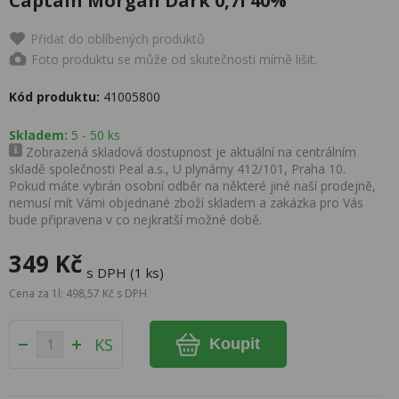
Captain Morgan Dark 0,7l 40%
Přidat do oblíbených produktů
Foto produktu se může od skutečnosti mírně lišit.
Kód produktu:
41005800
Skladem:
5 - 50 ks
Zobrazená skladová dostupnost je aktuální na centrálním
skladě společnosti Peal a.s., U plynárny 412/101, Praha 10.
Pokud máte vybrán osobní odběr na některé jiné naší prodejně,
nemusí mít Vámi objednané zboží skladem a zakázka pro Vás
bude připravena v co nejkratší možné době.
349 Kč
s DPH (1 ks)
Cena za 1l: 498,57 Kč s DPH
KS
Koupit