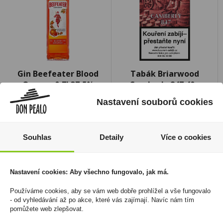
Gin Beefeater Blood
Tabák Briarwood
Orange 0,7l 37,5%
Camberly 847 40g
399 Kč
329 Kč
Nastavení souborů cookies
Cena za:
1 ks
Cena za:
1 ks
Skladem:
5 - 50 ks
Skladem:
5 - 50 ks
Souhlas
Detaily
Více o cookies
Nastavení cookies: Aby všechno fungovalo, jak má.
Používáme cookies, aby se vám web dobře prohlížel a vše fungovalo
- od vyhledávání až po akce, které vás zajímají. Navíc nám tím
pomůžete web zlepšovat.