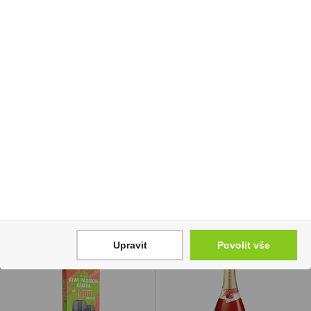
Tyčinky Sýrové 80g
Fernet Citrus 1l 27%
Bohemia
Stock
22 Kč
399 Kč
Cena za:
1 ks
Cena za:
1 ks
Skladem:
více než 500 ks
Skladem:
50 - 100 ks
Upravit
Povolit vše