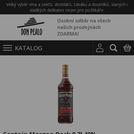
Velký výběr vína a sektů, destilátů, tabáku a doutníků, slaných i
sladkých delikates nejen pro požitkáře.
Osobní odběr na všech
našich prodejnách
ZDARMA!
KATALOG