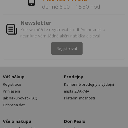
denně 6:00 – 15:30 hod
Newsletter
Zde se můžete registrovat k odběru novinek a
neunikne Vám žádná akční nabídka a sleva!
Registrovat
Váš nákup
Prodejny
Registrace
Kamenné prodejny a výdejní
Přihlášení
místa ZDARMA
Jak nakupovat - FAQ
Platební možnosti
Ochrana dat
Vše o nákupu
Don Pealo