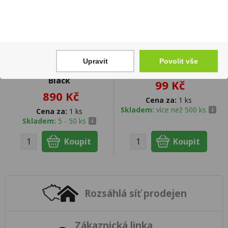
Upravit
Povolit vše
Zařízení Ploom Aura Jet
Além Mar 0,75l Červené
Black
99 Kč
890 Kč
Cena za:
1 ks
Skladem:
více než 500 ks
Cena za:
1 ks
Skladem:
5 - 50 ks
Rozsáhlá síť prodejen
Zákaznická linka