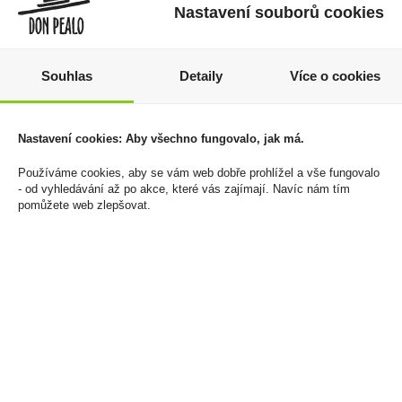
Nastavení souborů cookies
Souhlas
Detaily
Více o cookies
Eminente Gran Reserva
Tullamore Dew 0,05l
10YO 0,7l 43,5%
40% Mini
Nastavení cookies: Aby všechno fungovalo, jak má.
(karton)
59 Kč
Používáme cookies, aby se vám web dobře prohlížel a vše fungovalo
1 799 Kč
- od vyhledávání až po akce, které vás zajímají. Navíc nám tím
Cena za:
1 ks
pomůžete web zlepšovat.
Skladem:
více než 500 ks
Cena za:
1 ks
Skladem:
5 - 50 ks