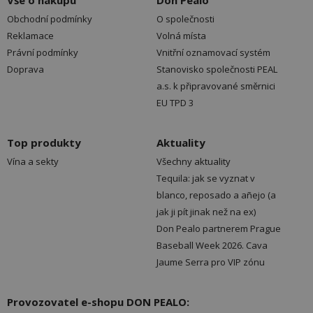
Vše o nákupu
Don Pealo
Obchodní podmínky
O společnosti
Reklamace
Volná místa
Právní podmínky
Vnitřní oznamovací systém
Doprava
Stanovisko společnosti PEAL
a.s. k připravované směrnici
EU TPD 3
Top produkty
Aktuality
Vína a sekty
Všechny aktuality
Tequila: jak se vyznat v
blanco, reposado a añejo (a
jak ji pít jinak než na ex)
Don Pealo partnerem Prague
Baseball Week 2026. Cava
Jaume Serra pro VIP zónu
Provozovatel e-shopu DON PEALO: