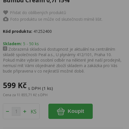
Bumbu Cream 0,7l 15%
Přidat do oblíbených produktů
Foto produktu se může od skutečnosti mírně lišit.
Kód produktu:
41252400
Skladem:
5 - 50 ks
Zobrazená skladová dostupnost je aktuální na centrálním
skladě společnosti Peal a.s., U plynárny 412/101, Praha 10.
Pokud máte vybrán osobní odběr na některé jiné naší prodejně,
nemusí mít Vámi objednané zboží skladem a zakázka pro Vás
bude připravena v co nejkratší možné době.
599 Kč
s DPH (1 ks)
Cena za 1l: 855,71 Kč s DPH
KS
Koupit