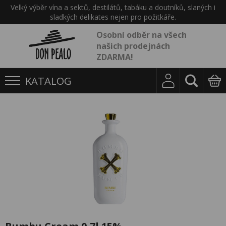
Velký výběr vína a sektů, destilátů, tabáku a doutníků, slaných i
sladkých delikates nejen pro požitkáře.
Osobní odběr na všech
našich prodejnách
ZDARMA!
KATALOG