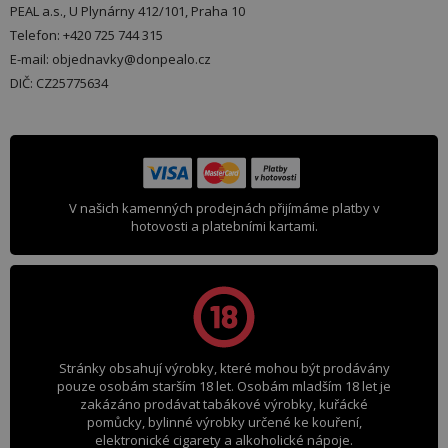
PEAL a.s., U Plynárny 412/101, Praha 10
Telefon: +420 725 744 315
E-mail: objednavky@donpealo.cz
DIČ: CZ25775634
V našich kamenných prodejnách přijímáme platby v
hotovosti a platebními kartami.
Stránky obsahují výrobky, které mohou být prodávány
pouze osobám starším 18 let. Osobám mladším 18 let je
zakázáno prodávat tabákové výrobky, kuřácké
pomůcky, bylinné výrobky určené ke kouření,
elektronické cigarety a alkoholické nápoje.