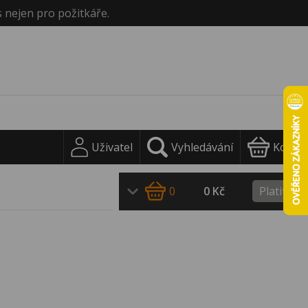
s nejen pro požitkáře.
Uživatel
Vyhledávání
Košík
0
0 Kč
Platit