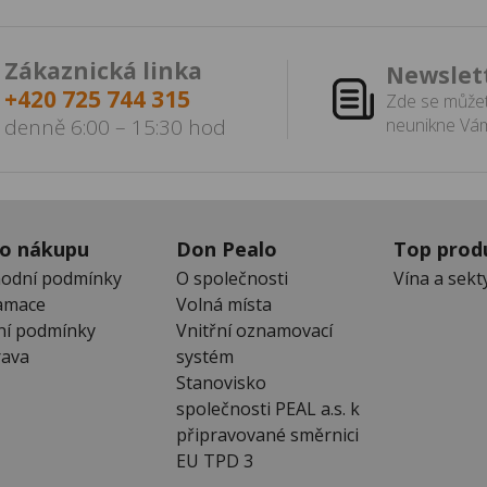
Zákaznická linka
Newslet
+420 725 744 315
Zde se můžet
denně 6:00 – 15:30 hod
neunikne Vám
 o nákupu
Don Pealo
Top prod
odní podmínky
O společnosti
Vína a sekt
amace
Volná místa
ní podmínky
Vnitřní oznamovací
ava
systém
Stanovisko
společnosti PEAL a.s. k
připravované směrnici
EU TPD 3