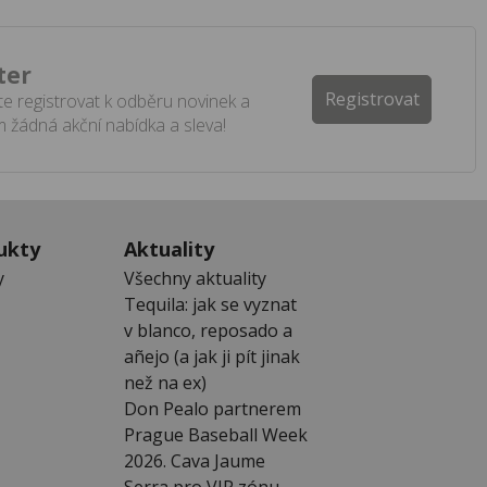
ter
Registrovat
e registrovat k odběru novinek a
 žádná akční nabídka a sleva!
ukty
Aktuality
y
Všechny aktuality
Tequila: jak se vyznat
v blanco, reposado a
añejo (a jak ji pít jinak
než na ex)
Don Pealo partnerem
Prague Baseball Week
2026. Cava Jaume
Serra pro VIP zónu