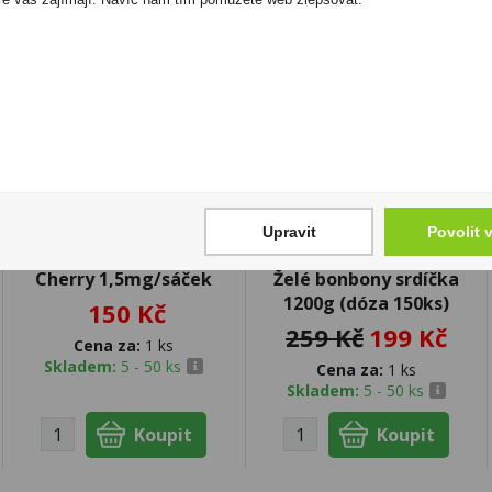
sleva -23%
Upravit
Povolit 
Zyn Mini Low Black
Haribo Liebesherzen -
Cherry 1,5mg/sáček
Želé bonbony srdíčka
1200g (dóza 150ks)
150 Kč
259 Kč
199 Kč
Cena za:
1 ks
Skladem:
5 - 50 ks
Cena za:
1 ks
Skladem:
5 - 50 ks