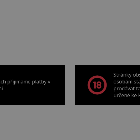
Stránky ob
ch přijímáme platby v
osobám sta
i.
prodávat t
určené ke k