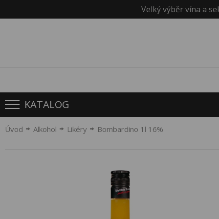
Velký výběr vína a se
KATALOG
Úvod
Alkohol
Likéry
Bombardino 1l 16%