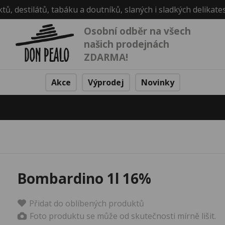
ktů, destilátů, tabáku a doutníků, slaných i sladkých delikate
Osobní odběr na všech
našich prodejnách
ZDARMA!
Akce
Výprodej
Novinky
Bombardino 1l 16%
Přidat do oblíbených produktů
Foto produktu se může od skutečnosti mírně lišit.