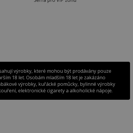
sahují výrobky, které mohou být prodávány pouze
rším 18 let. Osobám mladším 18 let je zakázáno
abákové výrobky, kuřácké pomůcky, bylinné výrobky
ouření, elektronické cigarety a alkoholické nápoje.