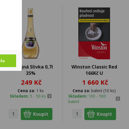
vše
Jubilejná Slivka 0,7l
Winston Classic Red
35%
166Kč U
249 Kč
1 660 Kč
Cena za:
1 ks
Cena za:
balení (10 ks)
Skladem:
5 - 50 ks
Skladem:
100 - 500
balení