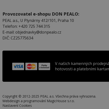
Provozovatel e-shopu DON PEALO:
PEAL a.s., U Plynárny 412/101, Praha 10
Telefon: +420 725 744 315
E-mail: objednavky@donpealo.cz
DIČ: CZ25775634
V našich kamenných prodejná
hotovosti a platebními kartam
Copyright © 2012-2025 PEAL a.s. Všechna práva vyhrazena.
Webdesign a programování
MagicHouse s.r.o.
Nastavení Cookies