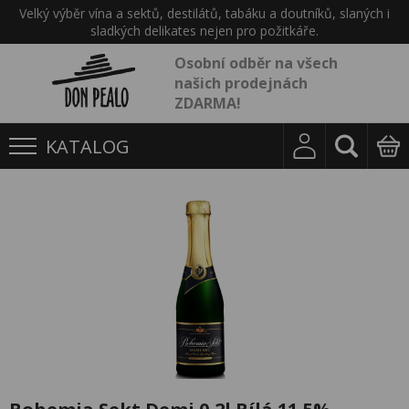
Velký výběr vína a sektů, destilátů, tabáku a doutníků, slaných i
sladkých delikates nejen pro požitkáře.
Osobní odběr na všech
našich prodejnách
ZDARMA!
KATALOG