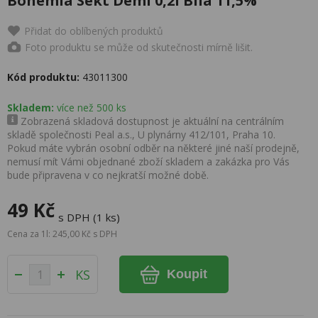
Bohemia Sekt Demi 0,2l Bílá 11,5%
Přidat do oblíbených produktů
Foto produktu se může od skutečnosti mírně lišit.
Kód produktu:
43011300
Skladem:
více než 500 ks
Zobrazená skladová dostupnost je aktuální na centrálním
skladě společnosti Peal a.s., U plynárny 412/101, Praha 10.
Pokud máte vybrán osobní odběr na některé jiné naší prodejně,
nemusí mít Vámi objednané zboží skladem a zakázka pro Vás
bude připravena v co nejkratší možné době.
49 Kč
s DPH (1 ks)
Cena za 1l: 245,00 Kč s DPH
KS
Koupit