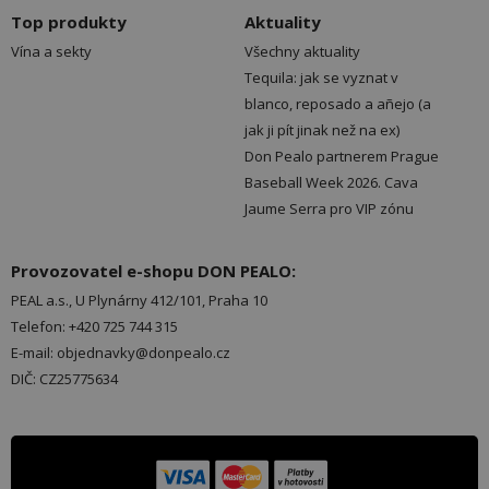
Top produkty
Aktuality
Vína a sekty
Všechny aktuality
Tequila: jak se vyznat v
blanco, reposado a añejo (a
jak ji pít jinak než na ex)
Don Pealo partnerem Prague
Baseball Week 2026. Cava
Jaume Serra pro VIP zónu
Provozovatel e-shopu DON PEALO:
PEAL a.s., U Plynárny 412/101, Praha 10
Telefon: +420 725 744 315
E-mail: objednavky@donpealo.cz
DIČ: CZ25775634