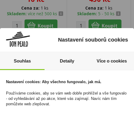
Cena za:
1 ks
Cena za:
1 ks
Skladem:
více než 500 ks
Skladem:
5 - 50 ks
Nastavení souborů cookies
Souhlas
Detaily
Více o cookies
Nastavení cookies: Aby všechno fungovalo, jak má.
Používáme cookies, aby se vám web dobře prohlížel a vše fungovalo
- od vyhledávání až po akce, které vás zajímají. Navíc nám tím
pomůžete web zlepšovat.
Champagne
Haribo Exotix 80g
Moet&Chandon Ice
19 Kč
Imperial Rosé 0,75l
Cena za:
1 ks