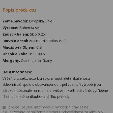
Popis produktu
Země původu:
Evropská Unie
Výrobce:
Bohemia sekt
Způsob balení:
Sklo 0,25l
Barva a obsah cukru:
Bílé polosuché
Množství / Objem:
0,2l
Obsah alkoholu:
11,00%
Alergeny:
Obsahuje siřičitany
Další informace:
Vášeň pro sekt, úcta k tradici a mnohaleté zkušenosti
sklepmistrů spolu s obdivuhodnou trpělivostí při výrobě jsou
zárukou dokonalé harmonie a svěžesti, květnaté vůně, vytříbené
chuti a jemného dlouhotrvajícího perlení.
I přesto, že jsou informace o výrobcích pravidelně
aktualizovány, nemůžeme přijmout odpovědnost za jakékoliv