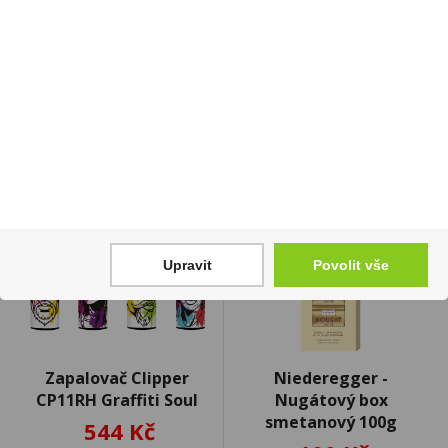
1 399 Kč
Skladem:
100 - 500 ks
Cena za:
1 ks
Skladem:
5 - 50 ks
Upravit
Povolit vše
Zapalovač Clipper
Niederegger -
CP11RH Graffiti Soul
Nugátový box
smetanový 100g
544 Kč