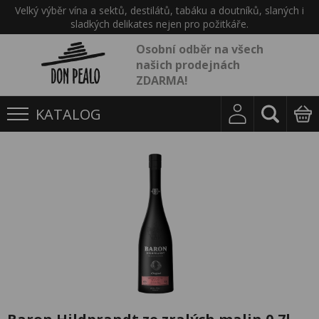
Velký výběr vína a sektů, destilátů, tabáku a doutníků, slaných i
sladkých delikates nejen pro požitkáře.
Osobní odběr na všech
našich prodejnách
ZDARMA!
KATALOG