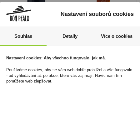
Nastavení souborů cookies
Souhlas
Detaily
Více o cookies
Káva Davidoff Origins
Elektronická cigareta
Nastavení cookies: Aby všechno fungovalo, jak má.
Brazil 90g
jednorázová Vuse Go
1000 Pen Mild Tobacco
Používáme cookies, aby se vám web dobře prohlížel a vše fungovalo
169 Kč
18mg/ml
- od vyhledávání až po akce, které vás zajímají. Navíc nám tím
Cena za:
1 ks
pomůžete web zlepšovat.
219 Kč
Skladem:
5 - 50 ks
Cena za:
1 ks
Skladem:
100 - 500 ks