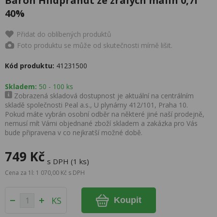
Baron Hildprandt ze zralých malin 0,7l
40%
Přidat do oblíbených produktů
Foto produktu se může od skutečnosti mírně lišit.
Kód produktu:
41231500
Skladem:
50 - 100 ks
Zobrazená skladová dostupnost je aktuální na centrálním
skladě společnosti Peal a.s., U plynárny 412/101, Praha 10.
Pokud máte vybrán osobní odběr na některé jiné naší prodejně,
nemusí mít Vámi objednané zboží skladem a zakázka pro Vás
bude připravena v co nejkratší možné době.
749 Kč
s DPH (1 ks)
Cena za 1l: 1 070,00 Kč s DPH
KS
Koupit