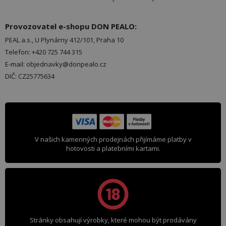
Provozovatel e-shopu DON PEALO:
PEAL a.s., U Plynárny 412/101, Praha 10
Telefon: +420 725 744 315
E-mail: objednavky@donpealo.cz
DIČ: CZ25775634
V našich kamenných prodejnách přijímáme platby v
hotovosti a platebními kartami.
Stránky obsahují výrobky, které mohou být prodávány