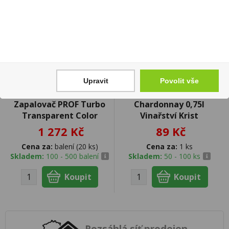
Upravit
Povolit vše
Zapalovač PROF Turbo
Chardonnay 0,75l
Transparent Color
Vinařství Krist
1 272 Kč
89 Kč
Cena za:
balení (20 ks)
Cena za:
1 ks
Skladem:
100 - 500 balení
Skladem:
50 - 100 ks
Rozsáhlá síť prodejen