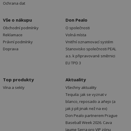
Ochrana dat
Vše o nákupu
Don Pealo
Obchodní podmínky
O společnosti
Reklamace
Volná místa
Právní podmínky
Vnitřní oznamovací systém
Doprava
Stanovisko společnosti PEAL
a.s. k připravované směrnici
EU TPD 3
Top produkty
Aktuality
Vína a sekty
Všechny aktuality
Tequila: jak se vyznat v
blanco, reposado a añejo (a
jak ji pít jinak než na ex)
Don Pealo partnerem Prague
Baseball Week 2026. Cava
Jaume Serra pro VIP zónu