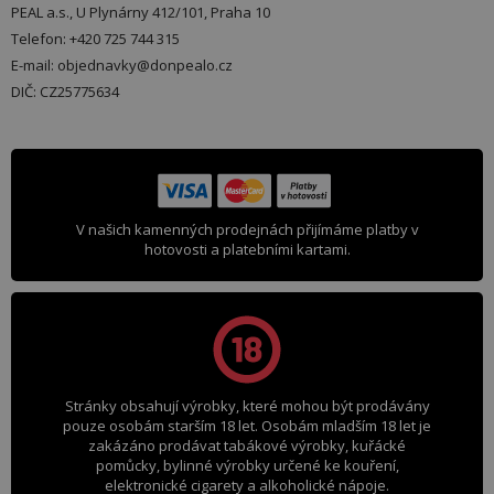
PEAL a.s., U Plynárny 412/101, Praha 10
Telefon: +420 725 744 315
E-mail: objednavky@donpealo.cz
DIČ: CZ25775634
V našich kamenných prodejnách přijímáme platby v
hotovosti a platebními kartami.
Stránky obsahují výrobky, které mohou být prodávány
pouze osobám starším 18 let. Osobám mladším 18 let je
zakázáno prodávat tabákové výrobky, kuřácké
pomůcky, bylinné výrobky určené ke kouření,
elektronické cigarety a alkoholické nápoje.