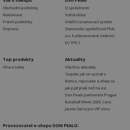
Vše o nákupu
Don Pealo
Obchodní podmínky
O společnosti
Reklamace
Volná místa
Právní podmínky
Vnitřní oznamovací systém
Doprava
Stanovisko společnosti PEAL
a.s. k připravované směrnici
EU TPD 3
Top produkty
Aktuality
Vína a sekty
Všechny aktuality
Tequila: jak se vyznat v
blanco, reposado a añejo (a
jak ji pít jinak než na ex)
Don Pealo partnerem Prague
Baseball Week 2026. Cava
Jaume Serra pro VIP zónu
Provozovatel e-shopu DON PEALO: