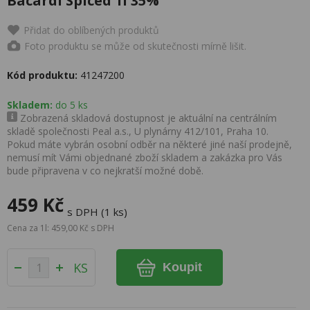
Bacardi Spiced 1l 35%
Přidat do oblíbených produktů
Foto produktu se může od skutečnosti mírně lišit.
Kód produktu:
41247200
Skladem:
do 5 ks
Zobrazená skladová dostupnost je aktuální na centrálním
skladě společnosti Peal a.s., U plynárny 412/101, Praha 10.
Pokud máte vybrán osobní odběr na některé jiné naší prodejně,
nemusí mít Vámi objednané zboží skladem a zakázka pro Vás
bude připravena v co nejkratší možné době.
459 Kč
s DPH (1 ks)
Cena za 1l: 459,00 Kč s DPH
KS
Koupit