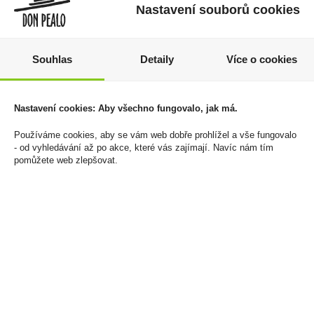
Nastavení souborů cookies
Souhlas
Detaily
Více o cookies
Mila řezy Sedita 50g
Lazy Dodo 0,7l 40%
Nastavení cookies: Aby všechno fungovalo, jak má.
kokosová
Tuba
Používáme cookies, aby se vám web dobře prohlížel a vše fungovalo
16 Kč
749 Kč
- od vyhledávání až po akce, které vás zajímají. Navíc nám tím
pomůžete web zlepšovat.
Cena za:
1 ks
Cena za:
1 ks
Skladem:
více než 500 ks
Skladem:
5 - 50 ks
sleva -5%