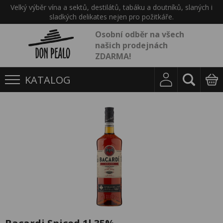
Velký výběr vína a sektů, destilátů, tabáku a doutníků, slaných i
sladkých delikates nejen pro požitkáře.
Osobní odběr na všech
našich prodejnách
ZDARMA!
KATALOG