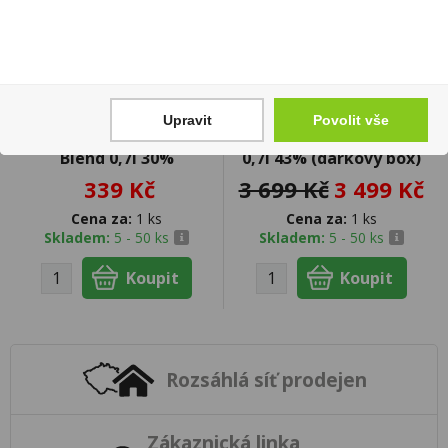
Upravit
Povolit vše
Ballantines Sweet
Kiss Monstrum 14YO
Blend 0,7l 30%
0,7l 43% (dárkový box)
339 Kč
3 699 Kč
3 499 Kč
Cena za:
1 ks
Cena za:
1 ks
Skladem:
5 - 50 ks
Skladem:
5 - 50 ks
Rozsáhlá síť prodejen
Zákaznická linka