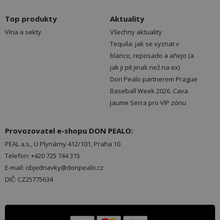
Top produkty
Aktuality
Vína a sekty
Všechny aktuality
Tequila: jak se vyznat v
blanco, reposado a añejo (a
jak ji pít jinak než na ex)
Don Pealo partnerem Prague
Baseball Week 2026. Cava
Jaume Serra pro VIP zónu
Provozovatel e-shopu DON PEALO:
PEAL a.s., U Plynárny 412/101, Praha 10
Telefon: +420 725 744 315
E-mail: objednavky@donpealo.cz
DIČ: CZ25775634