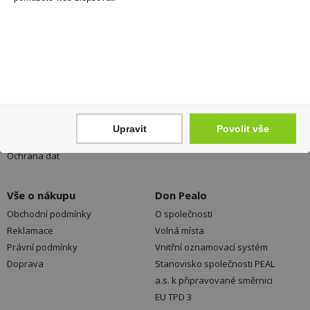
Registrovat
Váš nákup
Prodejny
Registrace
Kamenné prodejny a výdejní
Přihlášení
místa ZDARMA
Upravit
Povolit vše
Jak nakupovat - FAQ
Platební možnosti
Ochrana dat
Vše o nákupu
Don Pealo
Obchodní podmínky
O společnosti
Reklamace
Volná místa
Právní podmínky
Vnitřní oznamovací systém
Doprava
Stanovisko společnosti PEAL
a.s. k připravované směrnici
EU TPD 3