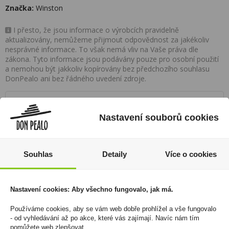
Značka:
Winston
I přesto, že jsou informace o výrobcích pravidelně
aktualizovány, nemůžeme přijmout odpovědnost za jakékoliv
nesprávné informace. To však nemá vliv na Vaše práva dle
zákona. Tyto informace jsou podávány pouze pro osobní použití
a nemohou být jakkoliv kopírovány bez předchozího souhlasu
DonPealo ani bez řádného uvedení zdroje.
Rozsáhlá síť prodejen
Nastavení souborů cookies
Zákaznická linka
+420 725 744 315
Souhlas
Detaily
Více o cookies
denně 6:00 – 15:30 hod
Nastavení cookies: Aby všechno fungovalo, jak má.
Newsletter
Zde se můžete registrovat k odběru novinek a
Používáme cookies, aby se vám web dobře prohlížel a vše fungovalo
- od vyhledávání až po akce, které vás zajímají. Navíc nám tím
neunikne Vám žádná akční nabídka a sleva!
pomůžete web zlepšovat.