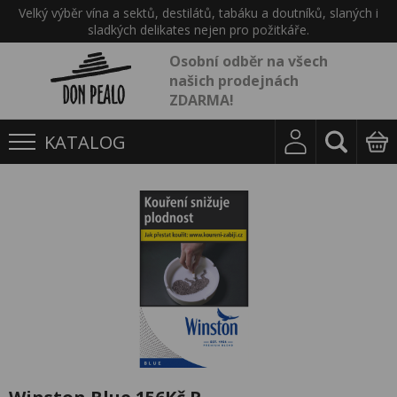
Velký výběr vína a sektů, destilátů, tabáku a doutníků, slaných i
sladkých delikates nejen pro požitkáře.
Osobní odběr na všech
našich prodejnách
ZDARMA!
KATALOG