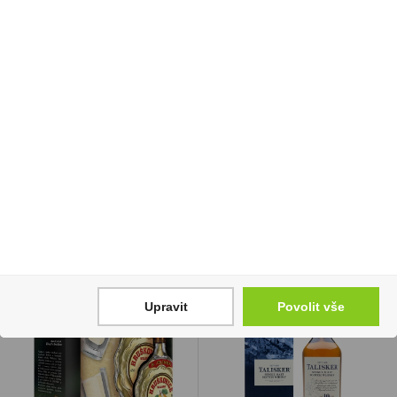
Elektronická cigareta
Popcorn Panda do
Syx Pod Starter kit Dark
mikrovlnné trouby s
Blue+Mixed Berriies
příchutí zakysané
16,5mg/ml
smetany a bylinek 100g
200 Kč
25 Kč
Cena za:
1 ks
Cena za:
1 ks
Skladem:
5 - 50 ks
Skladem:
100 - 500 ks
Upravit
Povolit vše