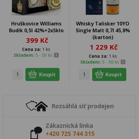
Hruškovice Williams
Whisky Talisker 10YO
Budík 0,5l 42%+2xSklo
Single Malt 0,7l 45,8%
(karton)
399 Kč
1 229 Kč
Cena za:
1 ks
Skladem:
5 - 50 ks
Cena za:
1 ks
Skladem:
5 - 50 ks
Rozsáhlá síť prodejen
Zákaznická linka
+420 725 744 315