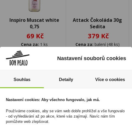
Inspiro Muscat white
Attack Čokoláda 30g
0,75
Sedita
69 Kč
379 Kč
Cena za:
1 ks
Cena za:
balení (48 ks)
Skladem:
100 - 500 ks
Skladem:
5 - 50 balení
Nastavení souborů cookies
Souhlas
Detaily
Více o cookies
Nastavení cookies: Aby všechno fungovalo, jak má.
Používáme cookies, aby se vám web dobře prohlížel a vše fungovalo
- od vyhledávání až po akce, které vás zajímají. Navíc nám tím
pomůžete web zlepšovat.