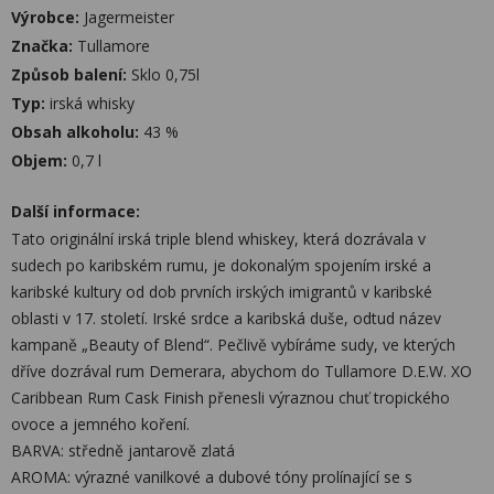
Výrobce:
Jagermeister
Značka:
Tullamore
Způsob balení:
Sklo 0,75l
Typ:
irská whisky
Obsah alkoholu:
43 %
Objem:
0,7 l
Další informace:
Tato originální irská triple blend whiskey, která dozrávala v
sudech po karibském rumu, je dokonalým spojením irské a
karibské kultury od dob prvních irských imigrantů v karibské
oblasti v 17. století. Irské srdce a karibská duše, odtud název
kampaně „Beauty of Blend“. Pečlivě vybíráme sudy, ve kterých
dříve dozrával rum Demerara, abychom do Tullamore D.E.W. XO
Caribbean Rum Cask Finish přenesli výraznou chuť tropického
ovoce a jemného koření.
BARVA: středně jantarově zlatá
AROMA: výrazné vanilkové a dubové tóny prolínající se s