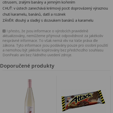
citrusem, zralými banány a jemným kořením
CHUŤ: v ústech zanechává krémový pocit doprovázený výraznou
chutí karamelu, banánů, datlí a rozinek
ZÁVĚR: dlouhý a sladký s dozvukem banánů a karamelu
I přesto, že jsou informace o výrobcích pravidelně
aktualizovány, nemůžeme přijmout odpovědnost za jakékoliv
nesprávné informace. To však nemá vliv na Vaše práva dle
zákona. Tyto informace jsou podávány pouze pro osobní použití
a nemohou být jakkoliv kopírovány bez předchozího souhlasu
DonPealo ani bez řádného uvedení zdroje.
Doporučené produkty