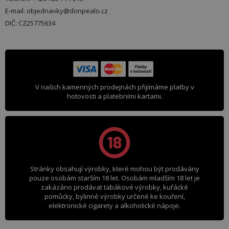
E-mail: objednavky@donpealo.cz
DIČ: CZ25775634
V našich kamenných prodejnách přijímáme platby v
hotovosti a platebními kartami.
Stránky obsahují výrobky, které mohou být prodávány
pouze osobám starším 18 let. Osobám mladším 18 let je
zakázáno prodávat tabákové výrobky, kuřácké
pomůcky, bylinné výrobky určené ke kouření,
elektronické cigarety a alkoholické nápoje.