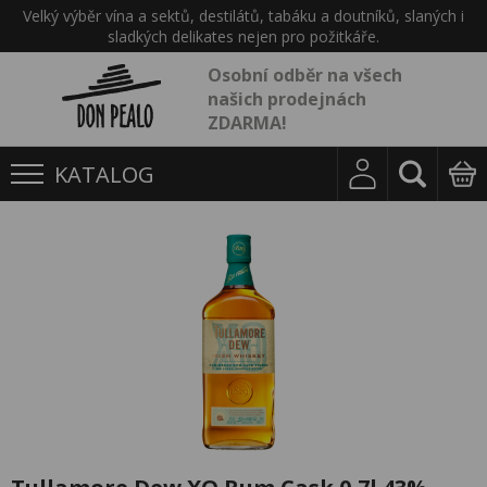
Velký výběr vína a sektů, destilátů, tabáku a doutníků, slaných i
sladkých delikates nejen pro požitkáře.
Osobní odběr na všech
našich prodejnách
ZDARMA!
KATALOG