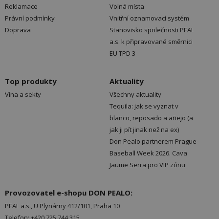
Reklamace
Volná místa
Právní podmínky
Vnitřní oznamovací systém
Doprava
Stanovisko společnosti PEAL
a.s. k připravované směrnici
EU TPD 3
Top produkty
Aktuality
Vína a sekty
Všechny aktuality
Tequila: jak se vyznat v
blanco, reposado a añejo (a
jak ji pít jinak než na ex)
Don Pealo partnerem Prague
Baseball Week 2026. Cava
Jaume Serra pro VIP zónu
Provozovatel e-shopu DON PEALO:
PEAL a.s., U Plynárny 412/101, Praha 10
Telefon: +420 725 744 315