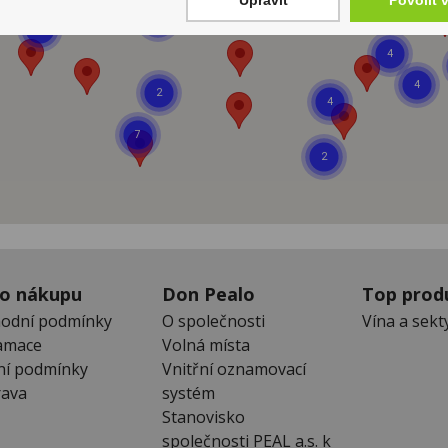
Upravit
Povolit 
 o nákupu
Don Pealo
Top prod
odní podmínky
O společnosti
Vína a sekt
amace
Volná místa
ní podmínky
Vnitřní oznamovací
ava
systém
Stanovisko
společnosti PEAL a.s. k