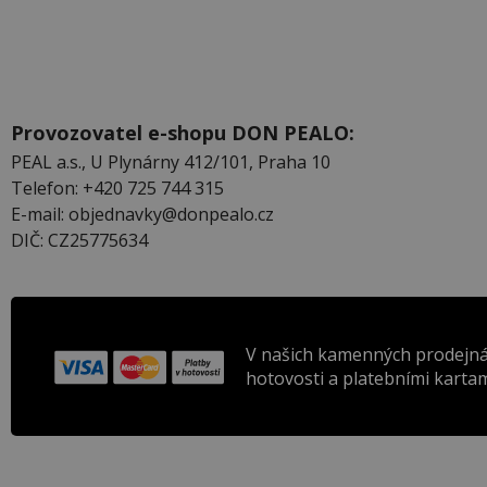
Provozovatel e-shopu DON PEALO:
PEAL a.s., U Plynárny 412/101, Praha 10
Telefon: +420 725 744 315
E-mail: objednavky@donpealo.cz
DIČ: CZ25775634
V našich kamenných prodejná
hotovosti a platebními kartam