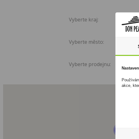
Vyberte kraj:
Vyberte město:
Vyberte prodejnu:
Nastaven
Používáme
akce, kte