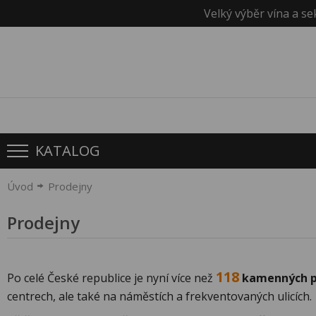
Velký výběr vína a se
KATALOG
Úvod
Prodejny
Prodejny
118
Po celé České republice je nyní více než
kamenných p
centrech, ale také na náměstích a frekventovaných ulicích.