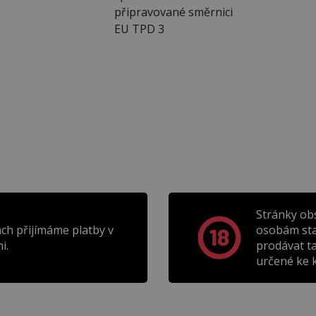
připravované směrnici
EU TPD 3
Stránky ob
ch přijímáme platby v
osobám sta
i.
prodávat t
určené ke k