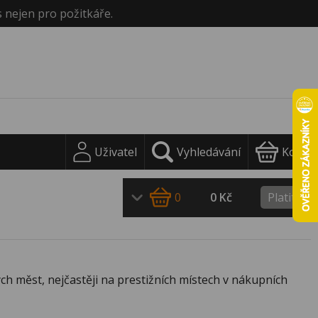
s nejen pro požitkáře.
Uživatel
Vyhledávání
Košík
0
0 Kč
Platit
ch měst, nejčastěji na prestižních místech v nákupních