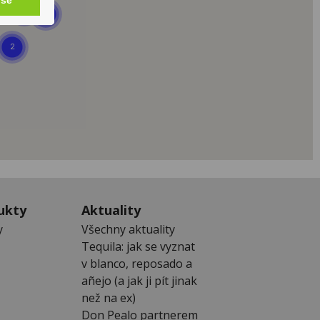
vše
ukty
Aktuality
y
Všechny aktuality
Tequila: jak se vyznat
v blanco, reposado a
añejo (a jak ji pít jinak
než na ex)
Don Pealo partnerem