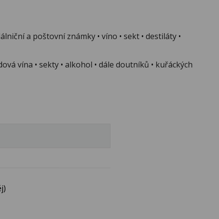
niční a poštovní známky • víno • sekt • destiláty •
ová vína • sekty • alkohol • dále doutníků • kuřáckých
j)