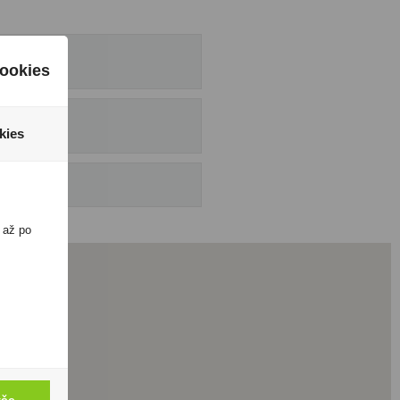
ookies
kies
 až po