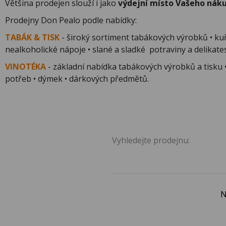
Většina prodejen slouží i jako
výdejní místo Vašeho nák
Prodejny Don Pealo podle nabídky:
TABÁK & TISK
- široký sortiment tabákových výrobků • kuřá
nealkoholické nápoje • slané a sladké potraviny a delikate
VINOTÉKA
- základní nabídka tabákových výrobků a tisku •
potřeb • dýmek • dárkových předmětů.
Vyhledejte prodejnu:
N