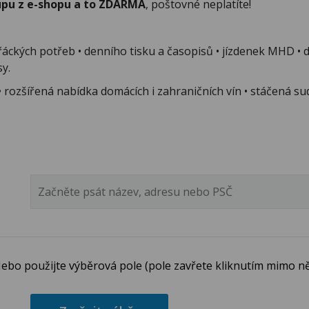
upu z e-shopu a to ZDARMA
, poštovné neplatíte!
ckých potřeb • denního tisku a časopisů • jízdenek MHD • dál
sy.
 rozšířená nabídka domácích i zahraničních vín • stáčená sud
ebo použijte výběrová pole (pole zavřete kliknutím mimo ně