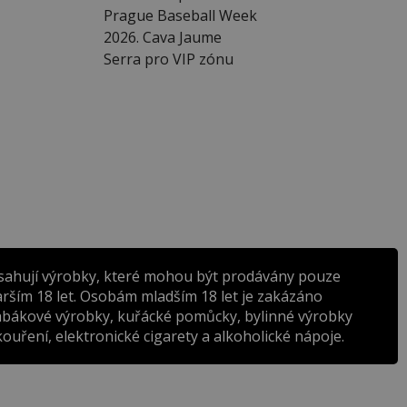
Prague Baseball Week
2026. Cava Jaume
Serra pro VIP zónu
sahují výrobky, které mohou být prodávány pouze
rším 18 let. Osobám mladším 18 let je zakázáno
abákové výrobky, kuřácké pomůcky, bylinné výrobky
ouření, elektronické cigarety a alkoholické nápoje.