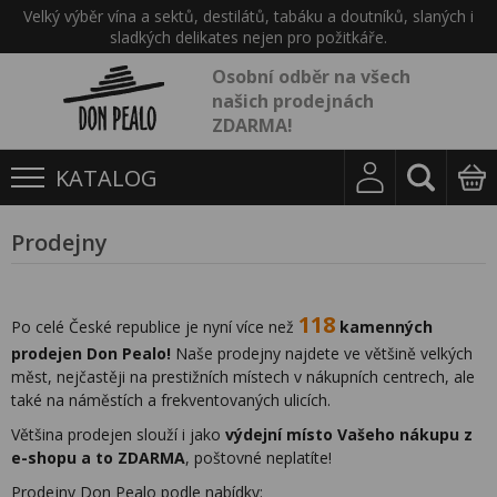
Velký výběr vína a sektů, destilátů, tabáku a doutníků, slaných i
sladkých delikates nejen pro požitkáře.
Osobní odběr na všech
našich prodejnách
ZDARMA!
KATALOG
Prodejny
118
Po celé České republice je nyní více než
kamenných
prodejen Don Pealo!
Naše prodejny najdete ve většině velkých
měst, nejčastěji na prestižních místech v nákupních centrech, ale
také na náměstích a frekventovaných ulicích.
Většina prodejen slouží i jako
výdejní místo Vašeho nákupu z
e-shopu a to ZDARMA
, poštovné neplatíte!
Prodejny Don Pealo podle nabídky: