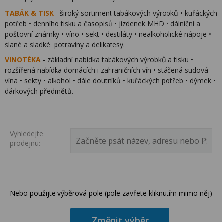
TABÁK & TISK
- široký sortiment tabákových výrobků • kuřáckých
potřeb • denního tisku a časopisů • jízdenek MHD • dálniční a
poštovní známky • víno • sekt • destiláty • nealkoholické nápoje •
slané a sladké potraviny a delikatesy.
VINOTÉKA
- základní nabídka tabákových výrobků a tisku •
rozšířená nabídka domácích i zahraničních vín • stáčená sudová
vína • sekty • alkohol • dále doutníků • kuřáckých potřeb • dýmek •
dárkových předmětů.
Vyhledejte
prodejnu:
Nebo použijte výběrová pole (pole zavřete kliknutím mimo něj)
Změnit výběr