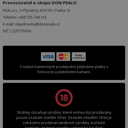
Provozovatel e-shopu DON PEALO:
PEAL a.s., U Plynárny 412/101, Praha 10
Telefon: +420 725 744 315
E-mail: objednavky@donpealo.cz
DIČ: CZ25775634
V našich kamenných prodejnách přijímáme platby v
hotovosti a platebními kartami.
Stránky obsahují výrobky, které mohou být prodávány
pouze osobám starším 18 let. Osobám mladším 18 let je
zakázáno prodávat tabákové výrobky, kuřácké
pomůcky, bylinné výrobky určené ke kouření,