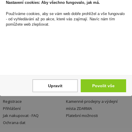
Nastavení cookies: Aby všechno fungovalo, jak má.
Používáme cookies, aby se vám web dobře prohlížel a vše fungovalo
- od vyhledávání až po akce, které vás zajímají. Navíc nám tím
pomůžete web zlepšovat.
Upravit
Povolit vše
Váš nákup
Prodejny
Registrace
Kamenné prodejny a výdejní
Přihlášení
místa ZDARMA
Jak nakupovat - FAQ
Platební možnosti
Ochrana dat