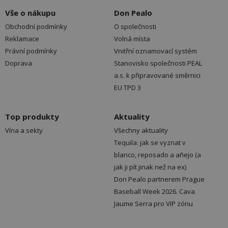
Vše o nákupu
Don Pealo
Obchodní podmínky
O společnosti
Reklamace
Volná místa
Právní podmínky
Vnitřní oznamovací systém
Doprava
Stanovisko společnosti PEAL
a.s. k připravované směrnici
EU TPD 3
Top produkty
Aktuality
Vína a sekty
Všechny aktuality
Tequila: jak se vyznat v
blanco, reposado a añejo (a
jak ji pít jinak než na ex)
Don Pealo partnerem Prague
Baseball Week 2026. Cava
Jaume Serra pro VIP zónu