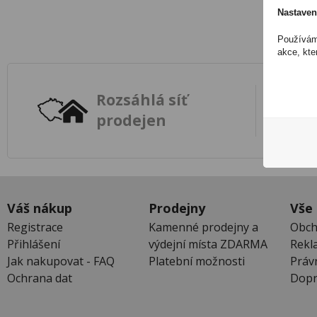
Nastaven
Používáme
akce, kte
Rozsáhlá síť
prodejen
Váš nákup
Prodejny
Vše
Registrace
Kamenné prodejny a
Obch
Přihlášení
výdejní místa ZDARMA
Rekl
Jak nakupovat - FAQ
Platební možnosti
Práv
Ochrana dat
Dopr