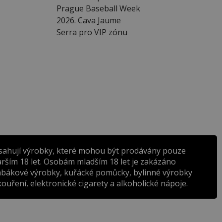
Prague Baseball Week
2026. Cava Jaume
Serra pro VIP zónu
sahují výrobky, které mohou být prodávány pouze
rším 18 let. Osobám mladším 18 let je zakázáno
abákové výrobky, kuřácké pomůcky, bylinné výrobky
ouření, elektronické cigarety a alkoholické nápoje.