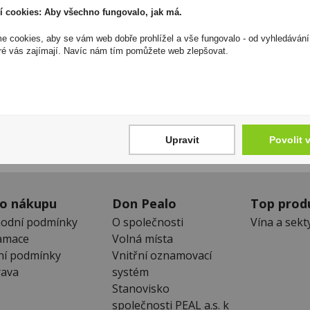
odpovědnost za jakékoliv nesprávné informace. To však nemá vl
í cookies: Aby všechno fungovalo, jak má.
zákona. Tyto informace jsou podávány pouze pro osobní použit
kopírovány bez předchozího souhlasu DonPealo ani bez řádnéh
 cookies, aby se vám web dobře prohlížel a vše fungovalo - od vyhledávání
ré vás zajímají. Navíc nám tím pomůžete web zlepšovat.
Zákaznická linka
Newslet
+420 725 744 315
Zde se můžet
denně 6:00 – 15:30 hod
neunikne Vám
Upravit
Povolit 
 o nákupu
Don Pealo
Top prod
odní podmínky
O společnosti
Vína a sekt
amace
Volná místa
ní podmínky
Vnitřní oznamovací
ava
systém
Stanovisko
společnosti PEAL a.s. k