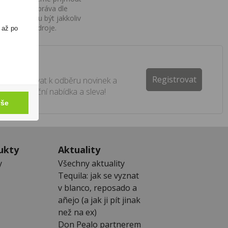
iv na Vaše práva dle
í a nemohou být jakkoliv
o uvedení zdroje.
 až po
ter
Registrovat
e registrovat k odběru novinek a
 žádná akční nabídka a sleva!
vše
ukty
Aktuality
y
Všechny aktuality
Tequila: jak se vyznat
v blanco, reposado a
añejo (a jak ji pít jinak
než na ex)
Don Pealo partnerem