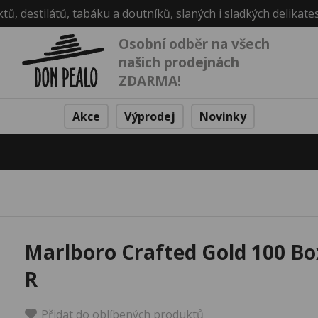
ktů, destilátů, tabáku a doutníků, slaných i sladkých delikate
Osobní odběr na všech
našich prodejnách
ZDARMA!
Akce
Výprodej
Novinky
Marlboro Crafted Gold 100 Bo
R
Přidat do oblíbených produktů