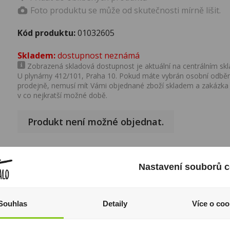
Foto produktu se může od skutečnosti mírně lišit.
Kód produktu:
01032605
Skladem:
dostupnost neznámá
Zobrazená skladová dostupnost je aktuální na centrálním skla
U plynárny 412/101, Praha 10. Pokud máte vybrán osobní odběr 
prodejně, nemusí mít Vámi objednané zboží skladem a zakázka
v co nejkratší možné době.
Produkt není možné objednat.
Nastavení souborů c
Popis produktu
Výrobce:
PM
Souhlas
Detaily
Více o coo
Značka:
Marlboro
I přesto, že jsou informace o výrobcích pravidelně aktualiz