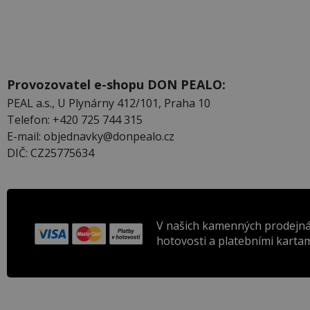
Provozovatel e-shopu DON PEALO:
PEAL a.s., U Plynárny 412/101, Praha 10
Telefon: +420 725 744 315
E-mail: objednavky@donpealo.cz
DIČ: CZ25775634
V našich kamenných prodejná
hotovosti a platebními kartam