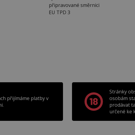
připravované směrnici
EU TPD 3
Stránky ob
ch přijímáme platby v
osobám sta
i.
prodávat t
určené ke k