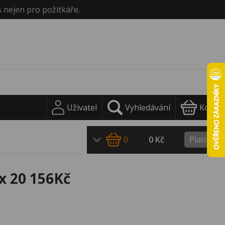
s nejen pro požitkáře.
Uživatel
Vyhledávání
Košík
0
0 Kč
Platit
x 20 156Kč