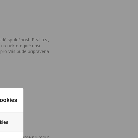
dě společnosti Peal a.s.,
na některé jiné naší
 pro Vás bude připravena
ookies
kies
ovány, nemůžeme přijmout