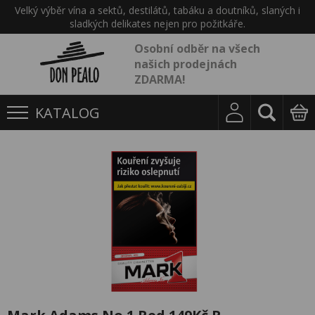
Velký výběr vína a sektů, destilátů, tabáku a doutníků, slaných i
sladkých delikates nejen pro požitkáře.
Osobní odběr na všech
našich prodejnách
ZDARMA!
KATALOG