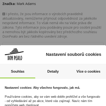
Značka:
Mark Adams
I přesto, že jsou informace o výrobcích pravidelně
aktualizovány, nemůžeme přijmout odpovědnost za jakékoliv
nesprávné informace. To však nemá vliv na Vaše práva dle
zákona. Tyto informace jsou podávány pouze pro osobní použití
a nemohou být jakkoliv kopírovány bez předchozího souhlasu
DonPealo ani bez řádného uvedení zdroje.
Rozsáhlá síť prodejen
Nastavení souborů cookies
Zákaznická linka
+420 725 744 315
Souhlas
Detaily
Více o cookies
denně 6:00 – 15:30 hod
Nastavení cookies: Aby všechno fungovalo, jak má.
Newsletter
Zde se můžete registrovat k odběru novinek a
Používáme cookies, aby se vám web dobře prohlížel a vše fungovalo
- od vyhledávání až po akce, které vás zajímají. Navíc nám tím
neunikne Vám žádná akční nabídka a sleva!
pomůžete web zlepšovat.