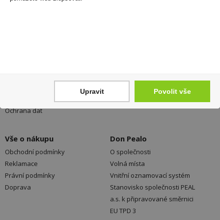
Registrovat
Váš nákup
Prodejny
Registrace
Kamenné prodejny a výdejní
Přihlášení
místa ZDARMA
Upravit
Povolit vše
Jak nakupovat - FAQ
Platební možnosti
Ochrana dat
Vše o nákupu
Don Pealo
Obchodní podmínky
O společnosti
Reklamace
Volná místa
Právní podmínky
Vnitřní oznamovací systém
Doprava
Stanovisko společnosti PEAL
a.s. k připravované směrnici
EU TPD 3