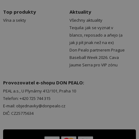
Top produkty
Aktuality
Vína a sekty
Všechny aktuality
Tequila: jak se vyznat v
blanco, reposado a añejo (a
jak ji pít jinak než na ex)
Don Pealo partnerem Prague
Baseball Week 2026. Cava
Jaume Serra pro VIP zónu
Provozovatel e-shopu DON PEALO:
PEAL a.s., U Plynárny 412/101, Praha 10
Telefon: +420 725 744 315
E-mail: objednavky@donpealo.cz
DIČ: CZ25775634