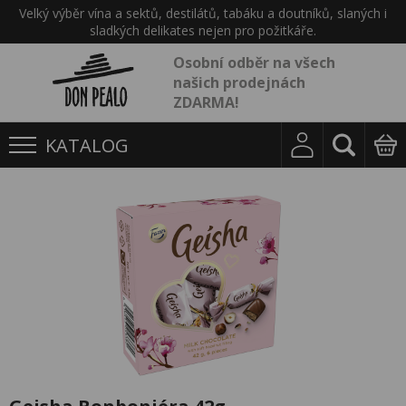
Velký výběr vína a sektů, destilátů, tabáku a doutníků, slaných i
sladkých delikates nejen pro požitkáře.
Osobní odběr na všech
našich prodejnách
ZDARMA!
KATALOG