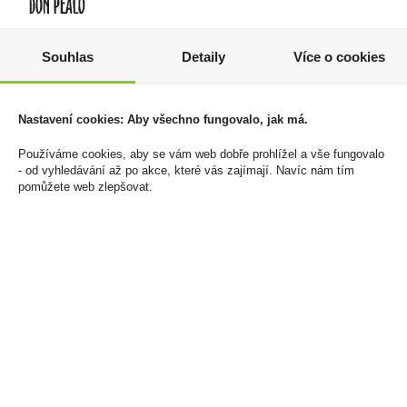
Souhlas
Detaily
Více o cookies
Tabák cigaretový RGD
Drambuie 0,7l 40%
Red 170g
669 Kč
1 229 Kč
Nastavení cookies: Aby všechno fungovalo, jak má.
Cena za:
1 ks
Skladem:
do 5 ks
Cena za:
1 ks
Používáme cookies, aby se vám web dobře prohlížel a vše fungovalo
Skladem:
5 - 50 ks
- od vyhledávání až po akce, které vás zajímají. Navíc nám tím
pomůžete web zlepšovat.