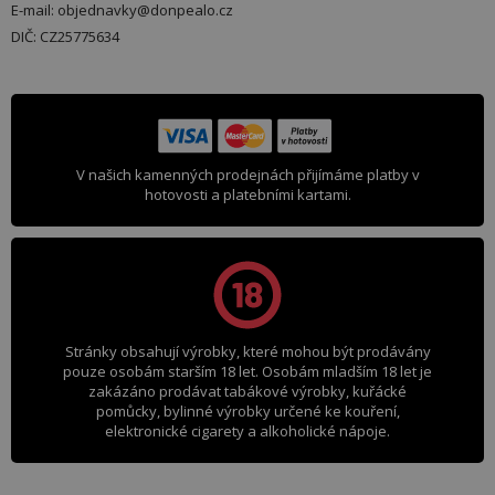
E-mail: objednavky@donpealo.cz
DIČ: CZ25775634
V našich kamenných prodejnách přijímáme platby v
hotovosti a platebními kartami.
Stránky obsahují výrobky, které mohou být prodávány
pouze osobám starším 18 let. Osobám mladším 18 let je
zakázáno prodávat tabákové výrobky, kuřácké
pomůcky, bylinné výrobky určené ke kouření,
elektronické cigarety a alkoholické nápoje.