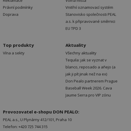
Reklamace
Volná místa
Právní podmínky
Vnitřní oznamovací systém
Doprava
Stanovisko společnosti PEAL
a.s. k připravované směrnici
EU TPD 3
Top produkty
Aktuality
Vína a sekty
Všechny aktuality
Tequila: jak se vyznat v
blanco, reposado a añejo (a
jak ji pít jinak než na ex)
Don Pealo partnerem Prague
Baseball Week 2026. Cava
Jaume Serra pro VIP zónu
Provozovatel e-shopu DON PEALO:
PEAL a.s., U Plynárny 412/101, Praha 10
Telefon: +420 725 744 315